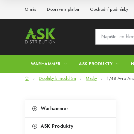
Přejít
O nás
Doprava a platba
Obchodní podmínky
na
obsah
WARHAMMER
ASK PRODUKTY
N
Domů
Doplňky k modelům
Masky
1/48 Avro Anso
P
K
Přeskočit
Warhammer
kategorie
a
o
t
s
ASK Produkty