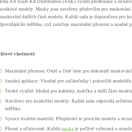
irma Art Scale Kit Distribution (ASK) vyrábí předřezané a očíslo
lastikové modely. Masky jsou navrženy především pro maskování k
 maskování dalších částí modelu. Každá sada je doporučena pro k
dpovídajícím měřítku, což zaručuje maximální přesnost a snadné p
líčové vlastnosti:
Maximální přesnost: Ostré a čisté linie pro dokonalé maskování
Snadná aplikace: Vhodné pro začátečníky i pokročilé modeláře
Široké využití: Ideální pro kabinky, kolečka a další části model
Navrženo pro konkrétní modely: Každá sada odpovídá určitému
měřítku.
Vysoce kvalitní materiál: Přizpůsobí se povrchu modelu a nezan
Přesné a očíslované: Každá
maska
je pečlivě vyřezaná a označe