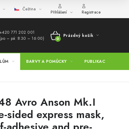
Čeština
bchod (B2B)
FAQ
Hromadná objednávka
Přihlášení
Registrace
+420 771 202 001​
Prázdný košík
(po – pá: 8:30 – 16:00)
NÁKUPNÍ
KOŠÍK
ELŮM
BARVY A POMŮCKY
PUBLIKACE
SKY 
48 Avro Anson Mk.I
e-sided express mask,
lf-adhesive and pre-