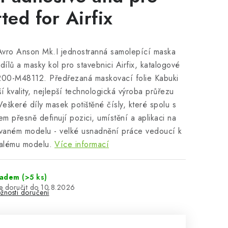
tted for Airfix
Avro Anson Mk.I jednostranná samolepící maska
 dílů a masky kol pro stavebnici Airfix, katalogové
200-M48112. Předřezaná maskovací folie Kabuki
ší kvality, nejlepší technologická výroba průřezu
 Veškeré díly masek potištěné čísly, které spolu s
m přesně definují pozici, umístění a aplikaci na
vaném modelu - velké usnadnění práce vedoucí k
alému modelu.
Více informací
ladem
(>5 ks)
10.8.2026
žnosti doručení