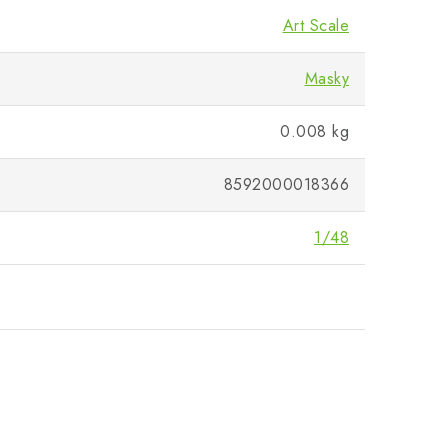
Art Scale
Masky
0.008 kg
8592000018366
1/48