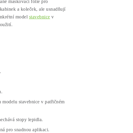
vané maskovací fólie pro
abinek a koleček, ale usnadňují
onkrétní model
stavebnice
v
oužití.
.
.
u.
 modelu stavebnice v patřičném
echává stopy lepidla.
ná pro snadnou aplikaci.