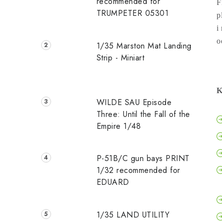
recommended for
F
TRUMPETER 05301
p
i
o
1/35 Marston Mat Landing
Strip - Miniart
K
WILDE SAU Episode
Three: Until the Fall of the
Empire 1/48
P-51B/C gun bays PRINT
1/32 recommended for
EDUARD
1/35 LAND UTILITY