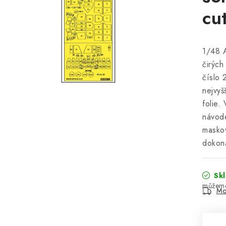
cu
1/48 
čirých
číslo 
nejvyš
folie.
návode
masko
dokon
Sk
Mo