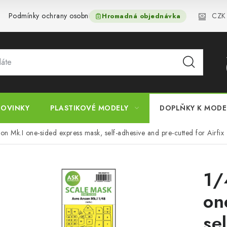
CZK
Podmínky ochrany osobních údajů
Reklamační řád
Velkoo
Hromadná objednávka
OVINKY
PLASTIKOVÉ MODELY
DOPLŇKY K MOD
n Mk.I one-sided express mask, self-adhesive and pre-cutted for Airfix
1/
on
se