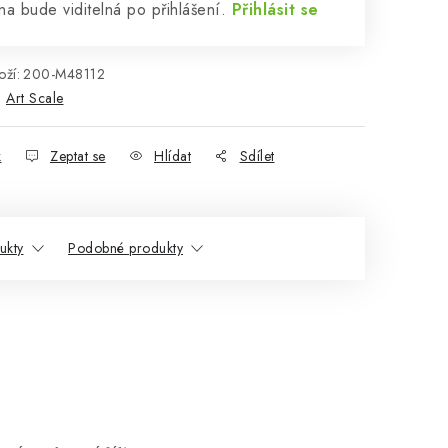
a bude viditelná po přihlášení.
Přihlásit se
ží:
200-M48112
:
Art Scale
k
Zeptat se
Hlídat
Sdílet
ukty
Podobné produkty