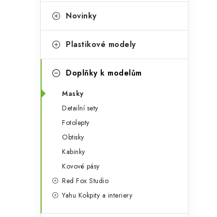
e
t
g
Novinky
r
o
a
r
Plastikové modely
n
i
Doplňky k modelům
e
n
Masky
í
Detailní sety
p
Fotolepty
a
Obtisky
n
Kabinky
Kovové pásy
e
Red Fox Studio
l
Yahu Kokpity a interiery