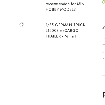
recommended for MINI
HOBBY MODELS
1/35 GERMAN TRUCK
P
L1500S w/CARGO
TRAILER - Miniart
P
m
n
v