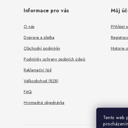
á
Informace pro vás
Můj úč
p
a
O nás
Přihlásit s
t
Doprava a platba
Registrac
í
Obchodní podmínky
Historie 
Podmínky ochrany osobních údajů
Reklamační řád
Velkoobchod (B2B)
FAQ
Hromadná objednávka
Tento web p
procházením