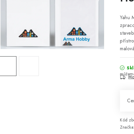
Yahu M
zprac
staveb
přístr
malová
Sk
Mo
Cen
Kód zbo
Značka