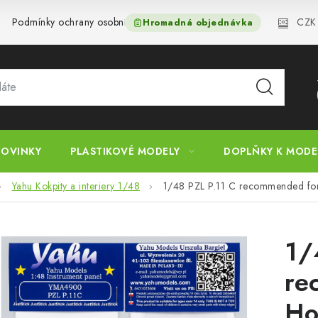
CZK
Podmínky ochrany osobních údajů
Reklamační řád
Velkoo
Hromadná objednávka
OVINKY
PLASTIKOVÉ MODELY
DOPLŇKY K MOD
Yahu Kokpity a interiery 1/48
1/48 PZL P.11 C recommended fo
1/
re
Ho