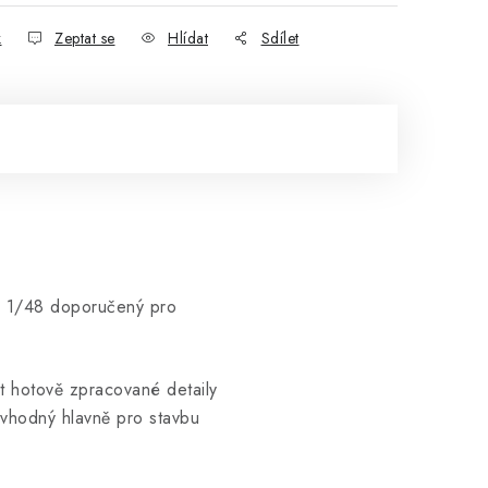
k
Zeptat se
Hlídat
Sdílet
ku 1/48 doporučený pro
at hotově zpracované detaily
 vhodný hlavně pro stavbu