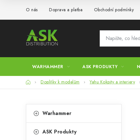
Přejít
O nás
Doprava a platba
Obchodní podmínky
na
obsah
WARHAMMER
ASK PRODUKTY
N
Domů
Doplňky k modelům
Yahu Kokpity a interiery
P
K
Přeskočit
Warhammer
kategorie
a
o
t
s
ASK Produkty