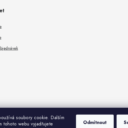
et
e
e
objednávek
oužívá soubory cookie. Dalším
Odmítnout
S
 tohoto webu vyjadřujete