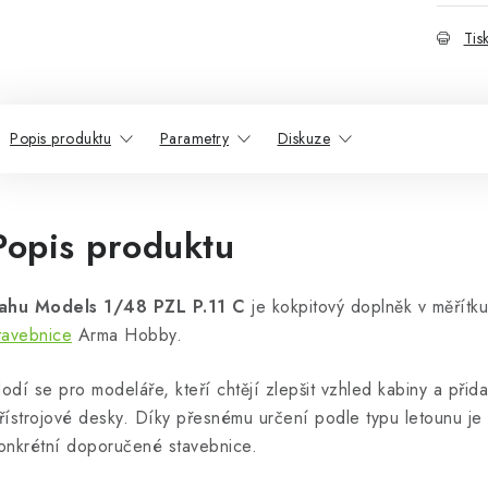
Tis
Popis produktu
Parametry
Diskuze
Popis produktu
ahu Models 1/48 PZL P.11 C
je kokpitový doplněk v měřít
tavebnice
Arma Hobby.
odí se pro modeláře, kteří chtějí zlepšit vzhled kabiny a přid
řístrojové desky. Díky přesnému určení podle typu letounu je
onkrétní doporučené stavebnice.