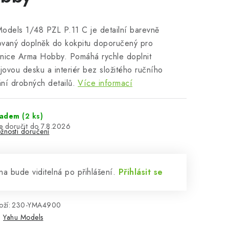
odels 1/48 PZL P.11 C je detailní barevně
ovaný doplněk do kokpitu doporučený pro
nice Arma Hobby. Pomáhá rychle doplnit
ojovou desku a interiér bez složitého ručního
ní drobných detailů.
Více informací
ladem
(2 ks)
7.8.2026
žnosti doručení
a bude viditelná po přihlášení.
Přihlásit se
ží:
230-YMA4900
:
Yahu Models