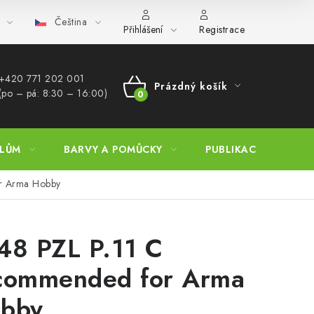
Čeština
bchod (B2B)
FAQ
Hromadná objednávka
Přihlášení
Registrace
+420 771 202 001​
Prázdný košík
(po – pá: 8:30 – 16:00)
NÁKUPNÍ
KOŠÍK
ELŮM
BARVY A POMŮCKY
PUBLIKACE
SKY 
r Arma Hobby
48 PZL P.11 C
commended for Arma
bby