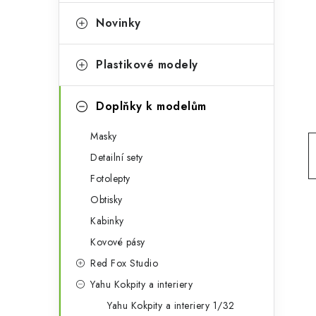
e
t
g
Novinky
r
o
a
r
Plastikové modely
n
i
Doplňky k modelům
e
n
Masky
í
Detailní sety
p
Fotolepty
a
Obtisky
n
Kabinky
Kovové pásy
e
Red Fox Studio
l
Yahu Kokpity a interiery
Yahu Kokpity a interiery 1/32