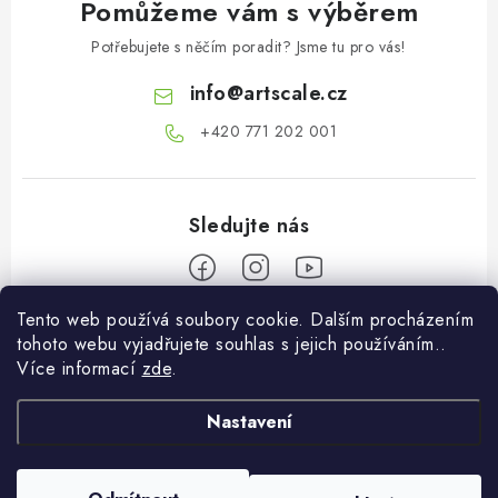
Pomůžeme vám s výběrem
Potřebujete s něčím poradit? Jsme tu pro vás!
info
@
artscale.cz
+420 771 202 001​
Tento web používá soubory cookie. Dalším procházením
Z
tohoto webu vyjadřujete souhlas s jejich používáním..
á
Více informací
zde
.
Informace pro vás
p
a
Nastavení
O nás
Můj účet
t
Doprava a platba
í
Přihlásit se