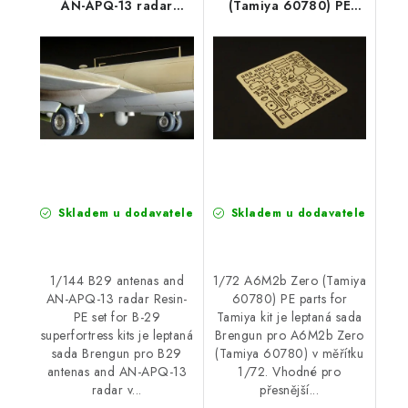
AN-APQ-13 radar
(Tamiya 60780) PE
Resin-PE set for B-29
parts for Tamiya kit
superfortress kits
Skladem u dodavatele
Skladem u dodavatele
1/144 B29 antenas and
1/72 A6M2b Zero (Tamiya
AN-APQ-13 radar Resin-
60780) PE parts for
PE set for B-29
Tamiya kit je leptaná sada
superfortress kits je leptaná
Brengun pro A6M2b Zero
sada Brengun pro B29
(Tamiya 60780) v měřítku
antenas and AN-APQ-13
1/72. Vhodné pro
radar v...
přesnější...