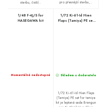
pro přesnější stavbu,...
stavbu, čistší...
1/48 F-4J/S for
1/72 Ki-61-Id Hien
HASEGAWA kit
Flaps (Tamiya) PE set
for tamiya kit
Momentálně nedostupné
Skladem u dodavatele
1/72 Ki-61-Id Hien Flaps
(Tamiya) PE set for tamiya
kit je leptaná sada Brengun