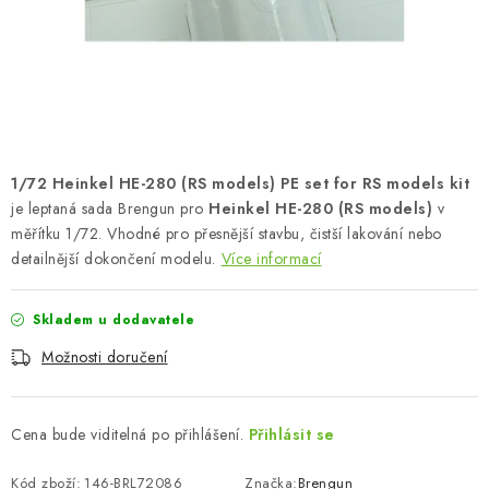
SKY RIDERS COFFEE
PRODÁVANÉ ZNAČKY
O nás
Doprava a platba
Obchodní podmínky
Podmínky ochrany osobních údajů
Reklamační řád
1/72 Heinkel HE-280 (RS models) PE set for RS models kit
Velkoobchod (B2B)
FAQ
Hromadná objednávka
je leptaná sada Brengun pro
Heinkel HE-280 (RS models)
v
měřítku 1/72. Vhodné pro přesnější stavbu, čistší lakování nebo
detailnější dokončení modelu.
Více informací
Skladem u dodavatele
Možnosti doručení
Cena bude viditelná po přihlášení.
Přihlásit se
Kód zboží:
146-BRL72086
Značka:
Brengun