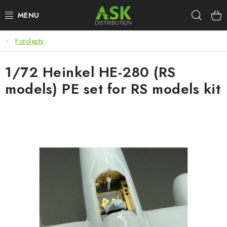
Přejít
Hleda
na
obsah
Fotolepty
WARHAMMER
1/72 Heinkel HE-280 (RS
ASK PRODUKTY
models) PE set for RS models kit
NOVINKY
PLASTIKOVÉ MODELY
DOPLŇKY K MODELŮM
BARVY A POMŮCKY
PUBLIKACE