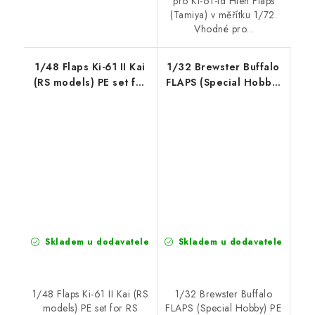
pro Ki-61-Id Hien Flaps
(Tamiya) v měřítku 1/72.
Vhodné pro...
1/48 Flaps Ki-61 II Kai
1/32 Brewster Buffalo
(RS models) PE set for
FLAPS (Special Hobby)
RS models kit
PE set for Special
Hobby kit
Skladem u dodavatele
Skladem u dodavatele
1/48 Flaps Ki-61 II Kai (RS
1/32 Brewster Buffalo
models) PE set for RS
FLAPS (Special Hobby) PE