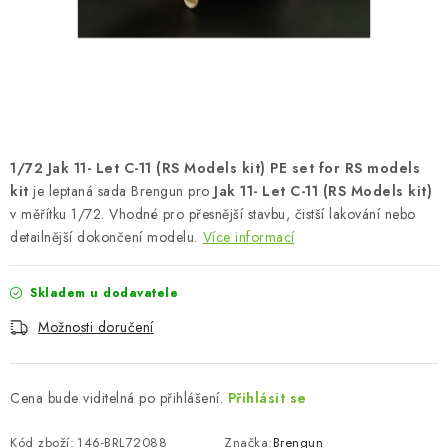
SKY RIDERS COFFEE
PRODÁVANÉ ZNAČKY
O nás
Doprava a platba
Obchodní podmínky
Podmínky ochrany osobních údajů
Reklamační řád
1/72 Jak 11- Let C-11 (RS Models kit) PE set for RS models
Velkoobchod (B2B)
FAQ
Hromadná objednávka
kit
je leptaná sada Brengun pro
Jak 11- Let C-11 (RS Models kit)
v měřítku 1/72. Vhodné pro přesnější stavbu, čistší lakování nebo
detailnější dokončení modelu.
Více informací
Skladem u dodavatele
Možnosti doručení
Cena bude viditelná po přihlášení.
Přihlásit se
Kód zboží:
146-BRL72088
Značka:
Brengun