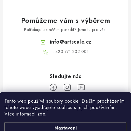
Pomůžeme vám s výběrem
Potřebujete s něčím poradit? Jsme tu pro vás!
info
@
artscale.cz
+420 771 202 001​
Tento web používá soubory cookie. Dalším procházením
Z
tohoto webu vyjadřujete souhlas s jejich používáním..
á
Více informací
zde
.
Informace pro vás
p
a
Nastavení
O nás