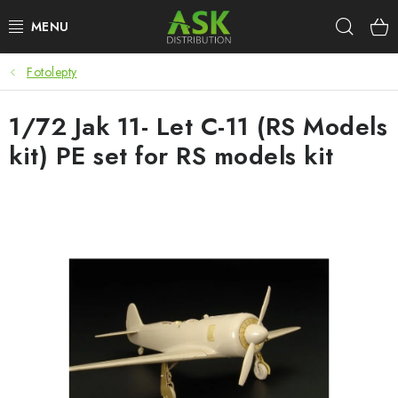
Přejít
Hleda
na
obsah
Fotolepty
WARHAMMER
1/72 Jak 11- Let C-11 (RS Models
ASK PRODUKTY
kit) PE set for RS models kit
NOVINKY
PLASTIKOVÉ MODELY
DOPLŇKY K MODELŮM
BARVY A POMŮCKY
PUBLIKACE