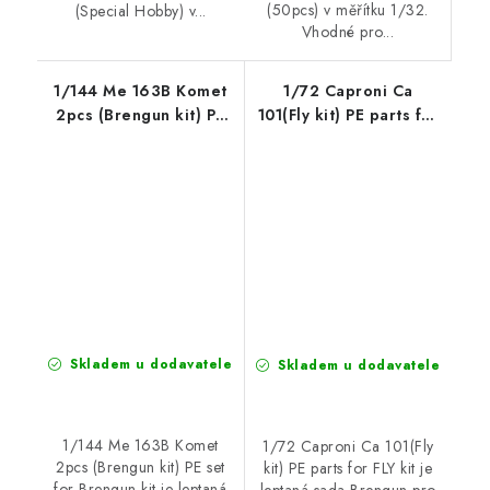
(50pcs) v měřítku 1/32.
(Special Hobby) v...
Vhodné pro...
1/144 Me 163B Komet
1/72 Caproni Ca
2pcs (Brengun kit) PE
101(Fly kit) PE parts for
set for Brengun kit
FLY kit
Skladem u dodavatele
Skladem u dodavatele
1/144 Me 163B Komet
1/72 Caproni Ca 101(Fly
2pcs (Brengun kit) PE set
kit) PE parts for FLY kit je
for Brengun kit je leptaná
leptaná sada Brengun pro