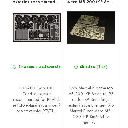
exterior recommended
Aero MB-200 (KP-Směr
for REVELL
kit) PE set for KP-Smer
kit
(1 ks)
Skladem u dodavatele
Skladem
EDUARD Fw 200C
1/72 Marcel Bloch-Aero
Condor exterior
MB-200 (KP-Směr kit) PE
recommended for REVELL
set for KP-Smer kit je
je fotoleptaná sada určený
leptaná sada Brengun pro
pro stavebnici REVELL.
Marcel Bloch-Aero MB-
200 (KP-Směr kit) v
měřítku...