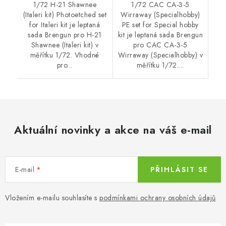
1/72 H-21 Shawnee
1/72 CAC CA-3-5
(Italeri kit) Photoetched set
Wirraway (Specialhobby)
for Italeri kit je leptaná
PE set for Special hobby
sada Brengun pro H-21
kit je leptaná sada Brengun
Shawnee (Italeri kit) v
pro CAC CA-3-5
měřítku 1/72. Vhodné
Wirraway (Specialhobby) v
pro...
měřítku 1/72....
Aktuální novinky a akce na váš e-mail
E-mail
PŘIHLÁSIT SE
Vložením e-mailu souhlasíte s
podmínkami ochrany osobních údajů