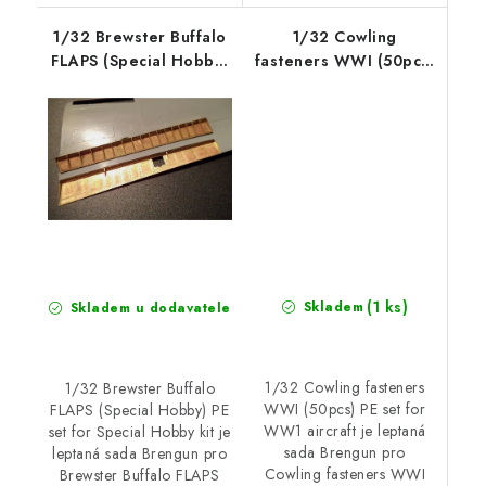
1/32 Brewster Buffalo
1/32 Cowling
FLAPS (Special Hobby)
fasteners WWI (50pcs)
PE set for Special
PE set for WW1
Hobby kit
aircraft
(1 ks)
Skladem
Skladem u dodavatele
1/32 Cowling fasteners
1/32 Brewster Buffalo
WWI (50pcs) PE set for
FLAPS (Special Hobby) PE
WW1 aircraft je leptaná
set for Special Hobby kit je
sada Brengun pro
leptaná sada Brengun pro
Cowling fasteners WWI
Brewster Buffalo FLAPS