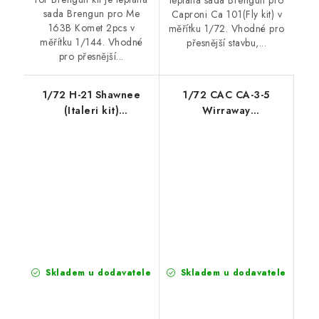
sada Brengun pro Me
Caproni Ca 101(Fly kit) v
163B Komet 2pcs v
měřítku 1/72. Vhodné pro
měřítku 1/144. Vhodné
přesnější stavbu,...
pro přesnější...
1/72 H-21 Shawnee
1/72 CAC CA-3-5
(Italeri kit)
Wirraway
Photoetched set for
(Specialhobby) PE set
Italeri kit
for Special hobby kit
Skladem u dodavatele
Skladem u dodavatele