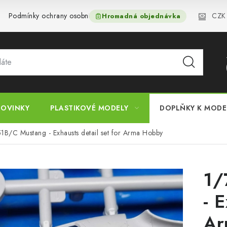
CZK
Podmínky ochrany osobních údajů
Reklamační řád
Velkoo
Hromadná objednávka
OVINKY
PLASTIKOVÉ MODELY
DOPLŇKY K MOD
1B/C Mustang - Exhausts detail set for Arma Hobby
1/
- 
Ar