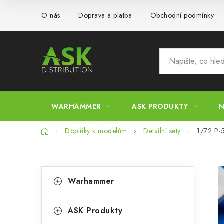
Přejít
O nás
Doprava a platba
Obchodní podmínky
na
obsah
WARHAMMER
ASK PRODUKTY
N
Domů
Doplňky k modelům
Detailní sety
1/72 P-5
P
K
Přeskočit
Warhammer
kategorie
a
o
t
s
ASK Produkty