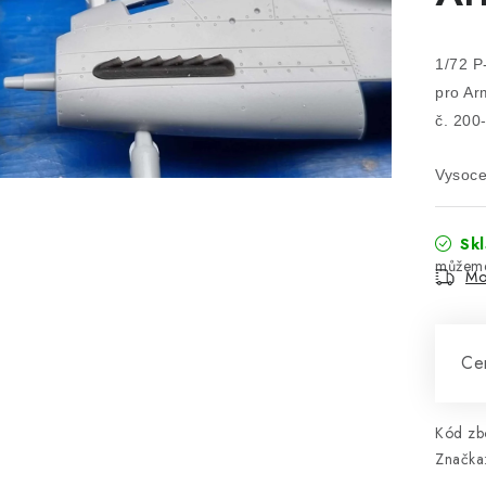
1/72 P
pro Arm
č. 200
Vysoce 
Sk
Mo
Cen
Kód zbo
Značka