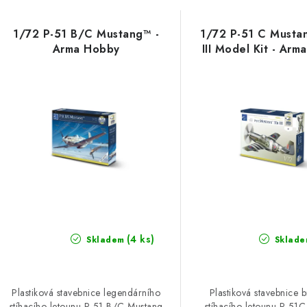
1/72 P-51 B/C Mustang™ -
1/72 P-51 C Musta
Arma Hobby
III Model Kit - Ar
(4 ks)
Skladem
Sklade
Plastiková stavebnice legendárního
Plastiková stavebnice b
stíhacího letounu P-51 B/C Mustang
stíhacího letounu P-51