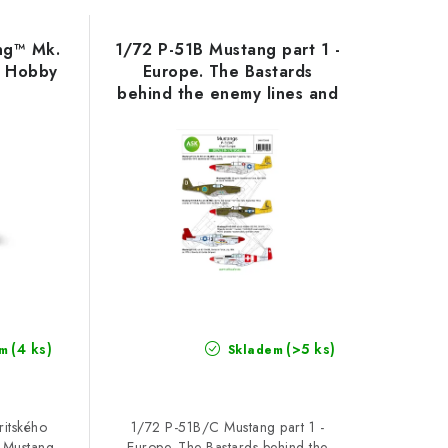
ng™ Mk.
1/72 P-51B Mustang part 1 -
ma Hobby
Europe. The Bastards
behind the enemy lines and
in foreign services
(4 ks)
(>5 ks)
m
Skladem
ritského
1/72 P-51B/C Mustang part 1 -
C Mustang
Europe. The Bastards behind the