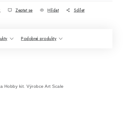
k
Zeptat se
Hlídat
Sdílet
ukty
Podobné produkty
ma Hobby kit. Výrobce Art Scale