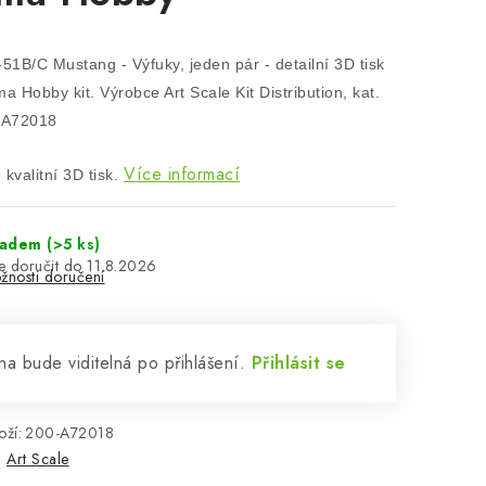
-51B/C Mustang - Výfuky, jeden pár - detailní 3D tisk
a Hobby kit. Výrobce Art Scale Kit Distribution, kat.
-A72018
Více informací
kvalitní 3D tisk.
ladem
(>5 ks)
11.8.2026
žnosti doručení
a bude viditelná po přihlášení.
Přihlásit se
ží:
200-A72018
:
Art Scale