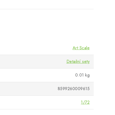
Art Scale
Detailní sety
0.01 kg
8599260009615
1/72