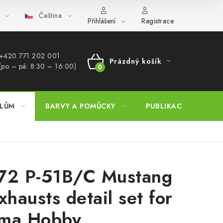
Čeština
bchod (B2B)
FAQ
Hromadná objednávka
Přihlášení
Registrace
+420 771 202 001​
Prázdný košík
(po – pá: 8:30 – 16:00)
NÁKUPNÍ
KOŠÍK
ELŮM
BARVY A POMŮCKY
PUBLIKACE
SKY 
72 P-51B/C Mustang
Exhausts detail set for
ma Hobby