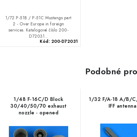
1/72 P-51B / P-51C Mustangs part
2 - Over Europe in foreign
services. Katalogové číslo 200-
D72031...
Kód:
200-D72031
Podobné pro
1/48 F-16C/D Block
1/32 F/A-18 A/B/C
30/40/50/70 exhaust
IFF antenna
nozzle - opened
recommended for Kinetic