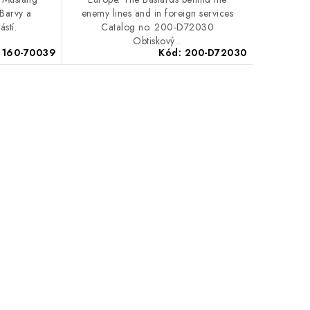
 Barvy a
enemy lines and in foreign services
ástí.
Catalog no. 200-D72030
Obtiskový...
:
160-70039
Kód:
200-D72030