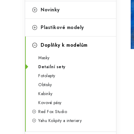
e
t
g
Novinky
r
o
a
r
Plastikové modely
n
i
Doplňky k modelům
e
n
Masky
í
Detailní sety
p
Fotolepty
a
Obtisky
n
Kabinky
Kovové pásy
e
Red Fox Studio
l
Yahu Kokpity a interiery