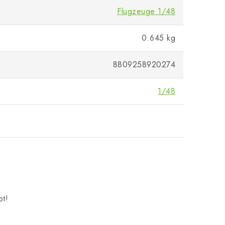
Flugzeuge 1/48
0.645 kg
8809258920274
1/48
bt!