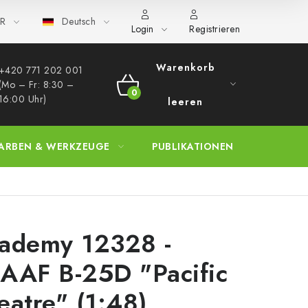
R
Deutsch
hren
Großhandel
FAQ
Großbestellung
Login
Registrieren
Warenkorb
+420 771 202 001​
(Mo – Fr: 8:30 –
WARENKORB
16:00 Uhr)
leeren
ARBEN & WERKZEUGE
PUBLIKATIONEN
SKY RIDE
ademy 12328 -
AAF B-25D "Pacific
eatre" (1:48)