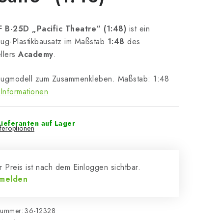
 B-25D „Pacific Theatre“ (1:48)
ist ein
ug-Plastikbausatz im Maßstab
1:48
des
llers
Academy
.
eugmodell zum Zusammenkleben. Maßstab: 1:48
Informationen
ieferanten auf Lager
eferoptionen
 Preis ist nach dem Einloggen sichtbar.
melden
nummer:
36-12328