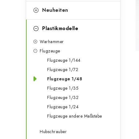
e
t
g
Neuheiten
e
o
n
r
Plastikmodelle
l
i
Warhammer
e
e
Flugzeuge
n
i
Flugzeuge 1/144
Flugzeuge 1/72
s
Flugzeuge 1/48
t
Flugzeuge 1/35
e
Flugzeuge 1/32
Flugzeuge 1/24
Flugzeuge andere Maßstäbe
Hubschrauber