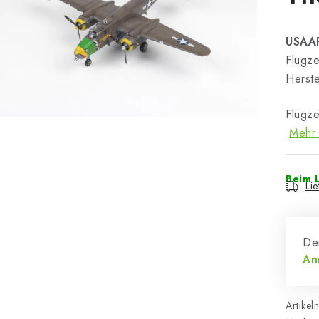
USAAF
Flugze
Herste
Flugz
Mehr 
Beim L
Li
Der
An
Artikel