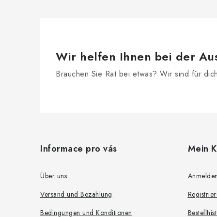
Wir helfen Ihnen bei der Au
Brauchen Sie Rat bei etwas? Wir sind für dic
F
u
Informace pro vás
Mein K
ß
z
Über uns
Anmelde
e
Versand und Bezahlung
Registrie
i
Bedingungen und Konditionen
Bestellhis