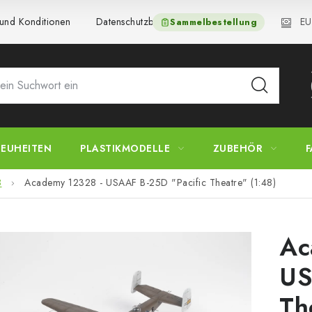
EU
und Konditionen
Datenschutzbestimmungen
Beschwerdeverfa
Sammelbestellung
EUHEITEN
PLASTIKMODELLE
ZUBEHÖR
F
8
Academy 12328 - USAAF B-25D "Pacific Theatre" (1:48)
Ac
US
Th