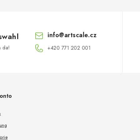
info
@
artscale.cz
swahl
h da!
+420 771 202 001​
onto
n
rung
torie