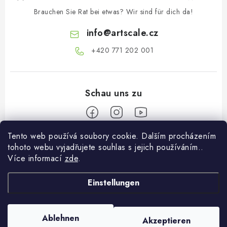
L
Brauchen Sie Rat bei etwas? Wir sind für dich da!
i
s
info
@
artscale.cz
t
+420 771 202 001​
e
Tento web používá soubory cookie. Dalším procházením
F
tohoto webu vyjadřujete souhlas s jejich používáním..
u
Více informací
zde
.
Informace pro vás
ß
z
Einstellungen
Über uns
Mein Konto
e
Versand und Bezahlung
i
Anmelden
Ablehnen
Akzeptieren
Copyright 2026
Art Scale Kit Distribution
. Alle Rechte vorbehalten.
l
Bedingungen und Konditionen