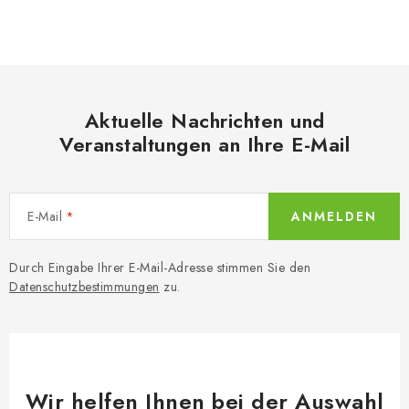
S
t
e
u
e
Aktuelle Nachrichten und
r
Veranstaltungen an Ihre E-Mail
e
l
e
E-Mail
ANMELDEN
m
e
n
Durch Eingabe Ihrer E-Mail-Adresse stimmen Sie den
Datenschutzbestimmungen
zu.
t
e
d
e
r
Wir helfen Ihnen bei der Auswahl