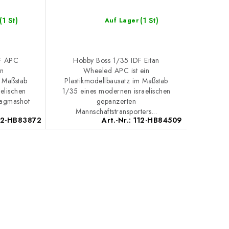
(1 St)
(1 St)
Auf Lager
F APC
Hobby Boss 1/35 IDF Eitan
in
Wheeled APC ist ein
m Maßstab
Plastikmodellbausatz im Maßstab
elischen
1/35 eines modernen israelischen
Nagmashot
gepanzerten
Mannschaftstransporters...
12-HB83872
Art.-Nr.:
112-HB84509