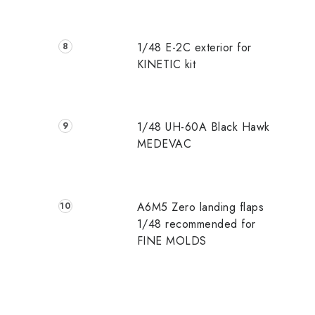
r
1/48 E-2C exterior for
KINETIC kit
i
t
1/48 UH-60A Black Hawk
MEDEVAC
A6M5 Zero landing flaps
1/48 recommended for
FINE MOLDS