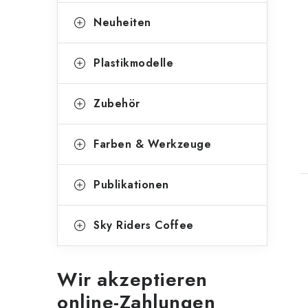
e
e
g
Neuheiten
o
r
Plastikmodelle
i
Zubehör
e
n
Farben & Werkzeuge
t
Publikationen
Sky Riders Coffee
Wir akzeptieren
online-Zahlungen