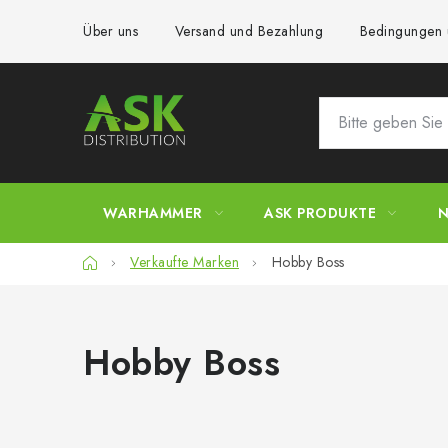
Zum
Über uns
Versand und Bezahlung
Bedingungen 
Inhalt
springen
WARHAMMER
ASK PRODUKTE
N
Startseite
Verkaufte Marken
Hobby Boss
Hobby Boss