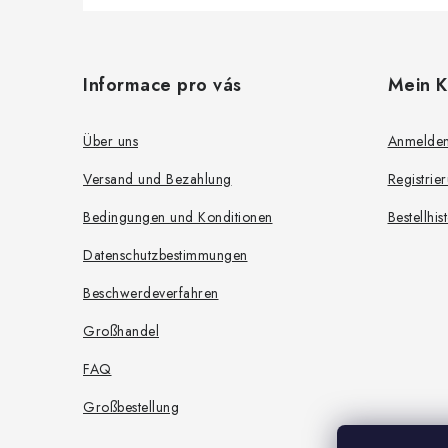
F
u
Informace pro vás
Mein K
ß
z
Über uns
Anmelde
e
Versand und Bezahlung
Registrie
i
Bedingungen und Konditionen
Bestellhis
l
Datenschutzbestimmungen
e
Beschwerdeverfahren
Großhandel
FAQ
Großbestellung