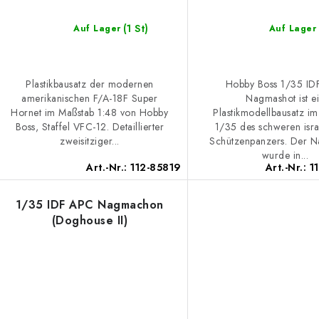
r
P
t
(1 St)
Auf Lager
Auf Lager
r
i
o
e
Plastikbausatz der modernen
Hobby Boss 1/35 ID
d
amerikanischen F/A-18F Super
Nagmashot ist e
r
Hornet im Maßstab 1:48 von Hobby
Plastikmodellbausatz i
u
u
Boss, Staffel VFC-12. Detaillierter
1/35 des schweren isra
zweisitziger...
Schützenpanzers. Der 
k
n
wurde in...
Art.-Nr.:
112-85819
Art.-Nr.:
1
g
e
1/35 IDF APC Nagmachon
(Doghouse II)