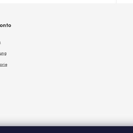
onto
n
rung
torie