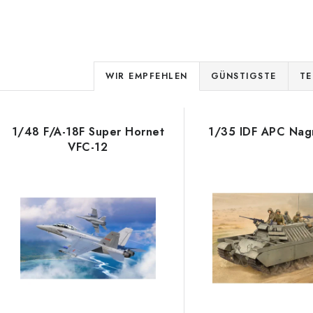
P
WIR EMPFEHLEN
GÜNSTIGSTE
TE
r
L
o
1/48 F/A-18F Super Hornet
1/35 IDF APC Nag
d
VFC-12
s
u
k
e
t
d
s
e
o
r