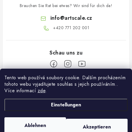
Brauchen Sie Rat bei etwas? Wir sind für dich da!
info
@
artscale.cz
+420 771 202 001​
Tento web používá soubory cookie. Dalším procházením
F
tohoto webu vyjadřujete souhlas s jejich používáním..
u
Více informací
zde
.
Informace pro vás
ß
z
Einstellungen
Über uns
Mein Konto
e
Versand und Bezahlung
i
Anmelden
Ablehnen
Akzeptieren
Copyright 2026
Art Scale Kit Distribution
. Alle Rechte vorbehalten.
l
Bedingungen und Konditionen
Registrierung