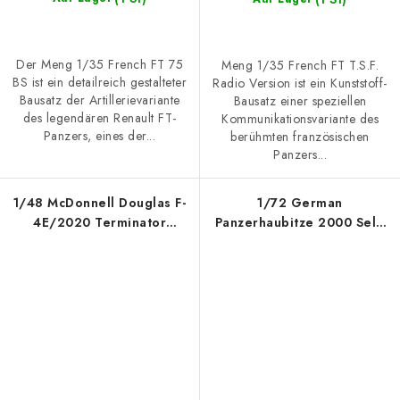
Der Meng 1/35 French FT 75
Meng 1/35 French FT T.S.F.
BS ist ein detailreich gestalteter
Radio Version ist ein Kunststoff-
Bausatz der Artillerievariante
Bausatz einer speziellen
des legendären Renault FT-
Kommunikationsvariante des
Panzers, eines der...
berühmten französischen
Panzers...
1/48 McDonnell Douglas F-
1/72 German
4E/2020 Terminator
Panzerhaubitze 2000 Self-
(Turkish Air Force) -
Propelled Howitzer
Phantom