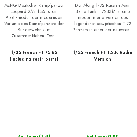
MENG Deutscher Kampfpanzer
Der Meng 1/72 Russian Main
Leopard 2A8 1:35 ist ein
Battle Tank T-72B3M ist eine
Plastikmodell der modernsten
modernisierte Version des
Variante des Kampfpanzers der
legendären sowjetischen T-72
Bundeswehr zum
Panzers in einer der neuesten...
Zusammenkleben. Der...
1/35 French FT 75 BS
1/35 French FT T.S.F. Radio
(including resin parts)
Version
(1 St)
(1 St)
Auf Lager
Auf Lager