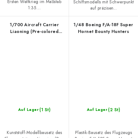
Ersten Weltkrieg im Maßstab
Schiffsmodells mit Schwerpunkt
1:35....
auf präzisen...
1/700 Aircraft Carrier
1/48 Boeing F/A-18F Super
Liaoning (Pre-colored
Hornet Bounty Hunters
Edition)
(1 St)
(2 St)
Auf Lager
Auf Lager
Kunststoff-Modellbausatz des
Plastik-Bausatz des Flugzeugs