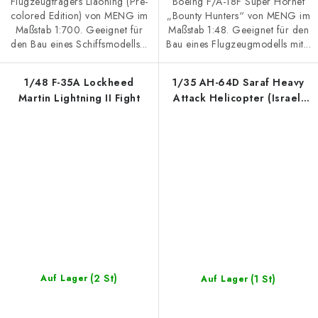
Flugzeugträgers Liaoning (Pre-
Boeing F/A-18F Super Hornet
colored Edition) von MENG im
„Bounty Hunters“ von MENG im
Maßstab 1:700. Geeignet für
Maßstab 1:48. Geeignet für den
den Bau eines Schiffsmodells...
Bau eines Flugzeugmodells mit...
1/48 F-35A Lockheed
1/35 AH-64D Saraf Heavy
Martin Lightning II Fight
Attack Helicopter (Israeli
Air Force)
(2 St)
(1 St)
Auf Lager
Auf Lager