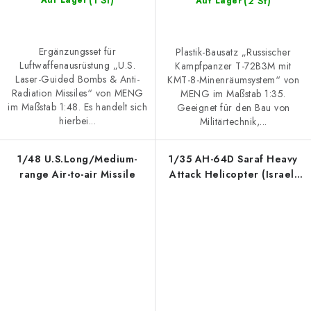
(1 St)
(2 St)
Auf Lager
Auf Lager
Ergänzungsset für
Plastik-Bausatz „Russischer
Luftwaffenausrüstung „U.S.
Kampfpanzer T-72B3M mit
Laser-Guided Bombs & Anti-
KMT-8-Minenräumsystem“ von
Radiation Missiles“ von MENG
MENG im Maßstab 1:35.
im Maßstab 1:48. Es handelt sich
Geeignet für den Bau von
hierbei...
Militärtechnik,...
1/48 U.S.Long/Medium-
1/35 AH-64D Saraf Heavy
range Air-to-air Missile
Attack Helicopter (Israeli
Air Force) Special Edition
(incl. Two Resin figur