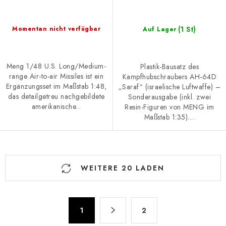
(1 St)
Momentan nicht verfügbar
Auf Lager
Meng 1/48 U.S. Long/Medium-
Plastik-Bausatz des
range Air-to-air Missiles ist ein
Kampfhubschraubers AH-64D
Ergänzungsset im Maßstab 1:48,
„Saraf“ (israelische Luftwaffe) –
das detailgetreu nachgebildete
Sonderausgabe (inkl. zwei
amerikanische...
Resin-Figuren von MENG im
Maßstab 1:35)....
S
WEITERE 20 LADEN
t
e
u
P
e
1
2
a