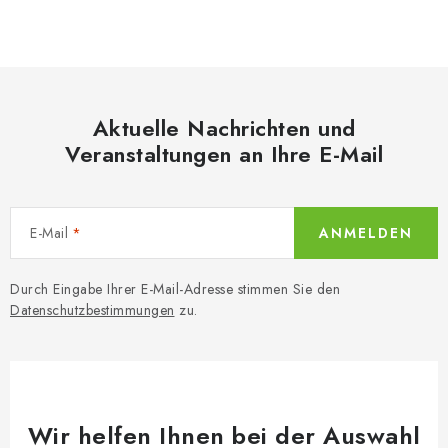
r
g
e
i
n
l
i
e
e
m
r
Aktuelle Nachrichten und
e
u
Veranstaltungen an Ihre E-Mail
n
n
t
g
e
d
E-Mail
ANMELDEN
e
r
Durch Eingabe Ihrer E-Mail-Adresse stimmen Sie den
L
Datenschutzbestimmungen
zu.
i
s
t
e
Wir helfen Ihnen bei der Auswahl