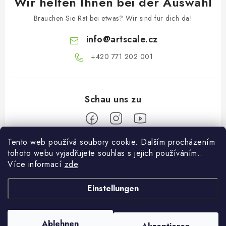
Wir helfen Ihnen bei der Auswahl
Brauchen Sie Rat bei etwas? Wir sind für dich da!
info
@
artscale.cz
+420 771 202 001​
Tento web používá soubory cookie. Dalším procházením
F
tohoto webu vyjadřujete souhlas s jejich používáním..
u
Více informací
zde
.
Informace pro vás
ß
z
Einstellungen
Über uns
Mein Konto
e
Versand und Bezahlung
i
Anmelden
Ablehnen