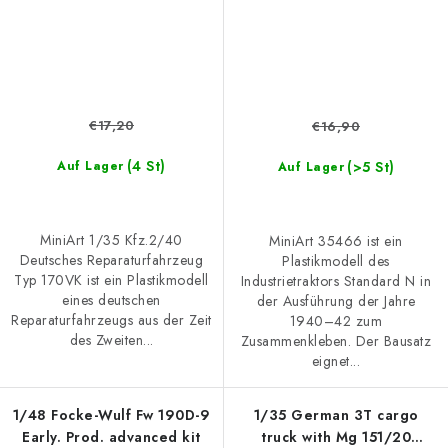
€17,20
€16,90
(4 St)
(>5 St)
Auf Lager
Auf Lager
MiniArt 1/35 Kfz.2/40
MiniArt 35466 ist ein
Deutsches Reparaturfahrzeug
Plastikmodell des
Typ 170VK ist ein Plastikmodell
Industrietraktors Standard N in
eines deutschen
der Ausführung der Jahre
Reparaturfahrzeugs aus der Zeit
1940–42 zum
des Zweiten...
Zusammenkleben. Der Bausatz
eignet...
1/48 Focke-Wulf Fw 190D-9
1/35 German 3T cargo
Early. Prod. advanced kit
truck with Mg 151/20