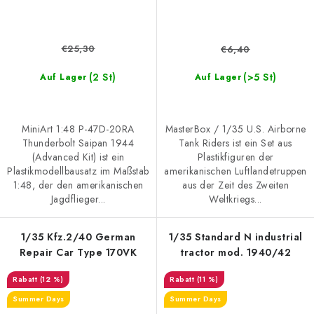
€25,30
€6,40
(2 St)
(>5 St)
Auf Lager
Auf Lager
MiniArt 1:48 P-47D-20RA
MasterBox / 1/35 U.S. Airborne
Thunderbolt Saipan 1944
Tank Riders ist ein Set aus
(Advanced Kit) ist ein
Plastikfiguren der
Plastikmodellbausatz im Maßstab
amerikanischen Luftlandetruppen
1:48, der den amerikanischen
aus der Zeit des Zweiten
Jagdflieger...
Weltkriegs...
1/35 Kfz.2/40 German
1/35 Standard N industrial
Repair Car Type 170VK
tractor mod. 1940/42
(12 %)
(11 %)
Summer Days
Summer Days