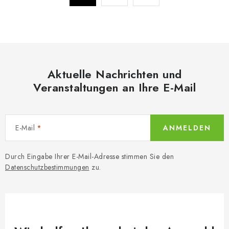
r
g
e
i
n
l
i
e
e
m
r
Aktuelle Nachrichten und
e
u
Veranstaltungen an Ihre E-Mail
n
n
t
g
e
d
E-Mail
ANMELDEN
e
r
Durch Eingabe Ihrer E-Mail-Adresse stimmen Sie den
L
Datenschutzbestimmungen
zu.
i
s
t
e