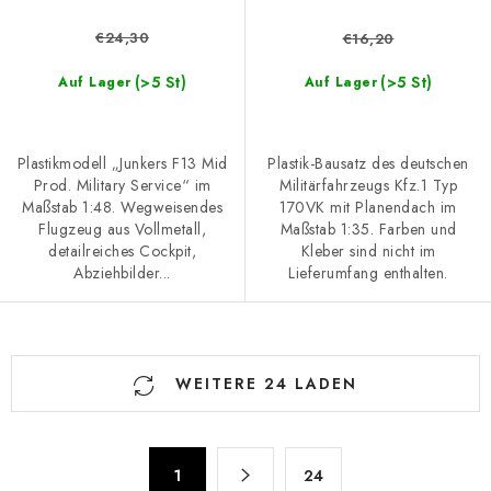
€24,30
€16,20
(>5 St)
(>5 St)
Auf Lager
Auf Lager
Plastikmodell „Junkers F13 Mid
Plastik-Bausatz des deutschen
Prod. Military Service“ im
Militärfahrzeugs Kfz.1 Typ
Maßstab 1:48. Wegweisendes
170VK mit Planendach im
Flugzeug aus Vollmetall,
Maßstab 1:35. Farben und
detailreiches Cockpit,
Kleber sind nicht im
Abziehbilder...
Lieferumfang enthalten.
S
WEITERE 24 LADEN
t
e
u
P
e
1
24
a