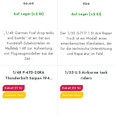
€6,60
€24
(>5 St)
(>5 St)
Auf Lager
Auf Lager
„1/48 German Fuel drop tanks
Der 1/35 G7117 1.5t 4x4 Repair
and bombs“ ist ein Set aus
Truck ist ein Modell eines
Kunststoff-Zubehörteilen im
amerikanischen Kleinlasters, der
Maßstab 1:48 zur Aufwertung
für die technische Unterstützung
von Flugzeugmodellen aus der
und Reparatur im Feld...
Zeit...
1/48 P-47D-20RA
1/35 U.S Airborne tank
Thunderbolt Saipan 1944
riders
Advanced Kit
(11 %)
(12 %)
Summer Days
Summer Days