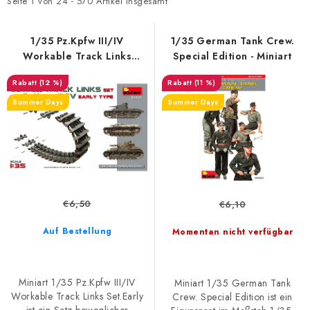
t
d
SKY RIDERS COFFEE
Seite
1
von
24
-
570
Artikel insgesamt
e
u
VERKAUFTE MARKEN
d
k
1/35 Pz.Kpfw III/IV
1/35 German Tank Crew.
Workable Track Links
Special Edition - Miniart
e
t
Set.Early - Miniart
Über uns
Versand und Bezahlung
r
s
(12 %)
(11 %)
P
o
Bedingungen und Konditionen
Datenschutzbestimmungen
Summer Days
Summer Days
r
r
Beschwerdeverfahren
Großhandel
FAQ
o
t
Großbestellung
d
i
u
e
k
r
€6,50
€6,10
t
u
e
n
Auf Bestellung
Momentan nicht verfügbar
g
Miniart 1/35 Pz.Kpfw III/IV
Miniart 1/35 German Tank
Workable Track Links Set.Early
Crew. Special Edition ist ein