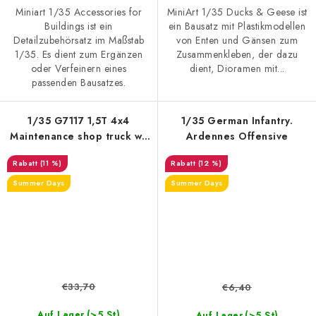
Miniart 1/35 Accessories for
MiniArt 1/35 Ducks & Geese ist
Buildings ist ein
ein Bausatz mit Plastikmodellen
Detailzubehörsatz im Maßstab
von Enten und Gänsen zum
1/35. Es dient zum Ergänzen
Zusammenkleben, der dazu
oder Verfeinern eines
dient, Dioramen mit...
passenden Bausatzes.
1/35 G7117 1,5T 4x4
1/35 German Infantry.
Maintenance shop truck w/
Ardennes Offensive
trailer
(11 %)
(12 %)
Summer Days
Summer Days
€33,70
€6,40
(>5 St)
(>5 St)
Auf Lager
Auf Lager