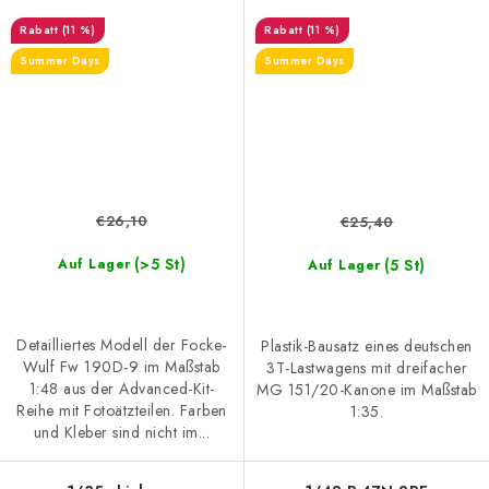
drilling
(11 %)
(11 %)
Summer Days
Summer Days
€26,10
€25,40
(>5 St)
(5 St)
Auf Lager
Auf Lager
Detailliertes Modell der Focke-
Plastik-Bausatz eines deutschen
Wulf Fw 190D-9 im Maßstab
3T-Lastwagens mit dreifacher
1:48 aus der Advanced-Kit-
MG 151/20-Kanone im Maßstab
Reihe mit Fotoätzteilen. Farben
1:35.
und Kleber sind nicht im...