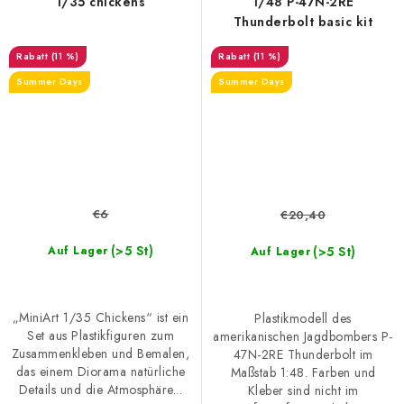
1/35 chickens
1/48 P-47N-2RE
Thunderbolt basic kit
(11 %)
(11 %)
Summer Days
Summer Days
€6
€20,40
(>5 St)
(>5 St)
Auf Lager
Auf Lager
„MiniArt 1/35 Chickens“ ist ein
Plastikmodell des
Set aus Plastikfiguren zum
amerikanischen Jagdbombers P-
Zusammenkleben und Bemalen,
47N-2RE Thunderbolt im
das einem Diorama natürliche
Maßstab 1:48. Farben und
Details und die Atmosphäre...
Kleber sind nicht im