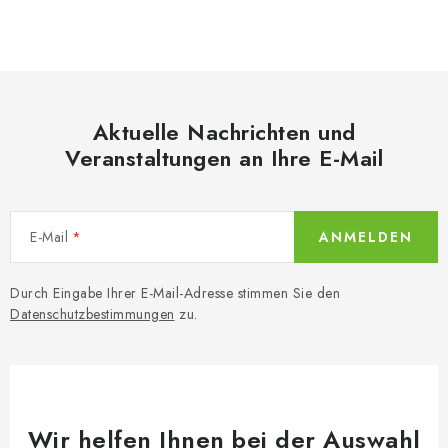
S
t
e
u
e
Aktuelle Nachrichten und
r
Veranstaltungen an Ihre E-Mail
e
l
e
E-Mail
ANMELDEN
m
e
n
Durch Eingabe Ihrer E-Mail-Adresse stimmen Sie den
Datenschutzbestimmungen
zu.
t
e
d
e
r
Wir helfen Ihnen bei der Auswahl