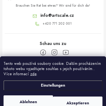
L
Brauchen Sie Rat bei etwas? Wir sind für dich da!
i
s
info
@
artscale.cz
t
+420 771 202 001​
e
Tento web používá soubory cookie. Dalším procházením
F
tohoto webu vyjadřujete souhlas s jejich používáním..
u
Více informací
zde
.
Informace pro vás
ß
z
Einstellungen
Über uns
Mein Konto
e
Versand und Bezahlung
i
Anmelden
Ablehnen
Akzeptieren
Copyright 2026
Art Scale Kit Distribution
. Alle Rechte vorbehalten.
l
Bedingungen und Konditionen