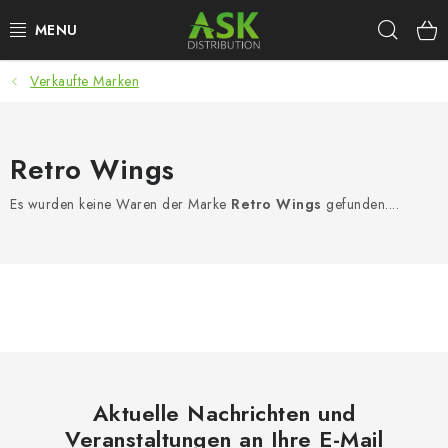
Zum
Such
Inhalt
springen
Verkaufte Marken
WARHAMMER
ASK PRODUKTE
Retro Wings
NEUHEITEN
Es wurden keine Waren der Marke
Retro Wings
gefunden....
PLASTIKMODELLE
ZUBEHÖR
FARBEN & WERKZEUGE
PUBLIKATIONEN
Aktuelle Nachrichten und
Veranstaltungen an Ihre E-Mail