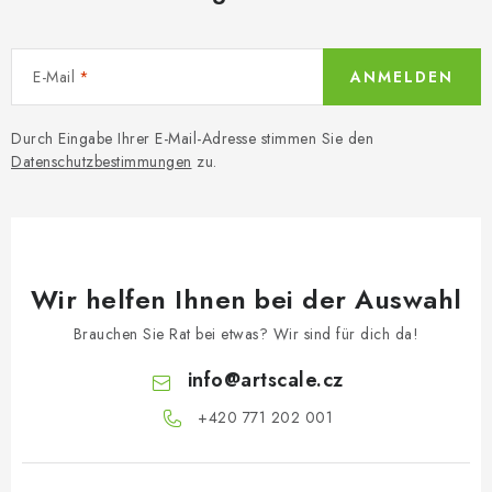
SKY RIDERS COFFEE
VERKAUFTE MARKEN
E-Mail
ANMELDEN
Über uns
Versand und Bezahlung
Durch Eingabe Ihrer E-Mail-Adresse stimmen Sie den
Bedingungen und Konditionen
Datenschutzbestimmungen
Datenschutzbestimmungen
zu.
Beschwerdeverfahren
Großhandel
FAQ
Großbestellung
Wir helfen Ihnen bei der Auswahl
Brauchen Sie Rat bei etwas? Wir sind für dich da!
info
@
artscale.cz
+420 771 202 001​