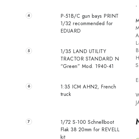
-
P-51B/C gun bays PRINT
M
1/32 recommended for
M
EDUARD
A
L
B
1/35 LAND UTILITY
H
TRACTOR STANDARD N
S
“Green” Mod. 1940-41
E
1:35 ICM AHN2, French
truck
W
J
1/72 S-100 Schnellboot
Flak 38 20mm for REVELL
kit