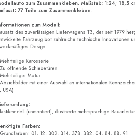
odellauto zum Zusammenkleben. Maßstab: 1:24; 18,5 c
mfasst: 77 Teile zum Zusammenkleben.
nformationen zum Modell:
ausatz des zuverlässigen Lieferwagens T3, der seit 1979 herg
ntwickelte Fahrzeug bot zahlreiche technische Innovationen 
weckmäßiges Design.
 Mehrteilige Karosserie
 Zu öffnende Schiebetüren
 Mehrteiliger Motor
 Abziehbilder mit einer Auswahl an internationalen Kennzeich
, USA)
ieferumfang:
lastikmodell (unmontiert), illustrierte mehrsprachige Bauanleit
enötigte Farben:
 Grundfarben: 01, 12, 302, 314, 378, 382, 04, 84, 88, 91