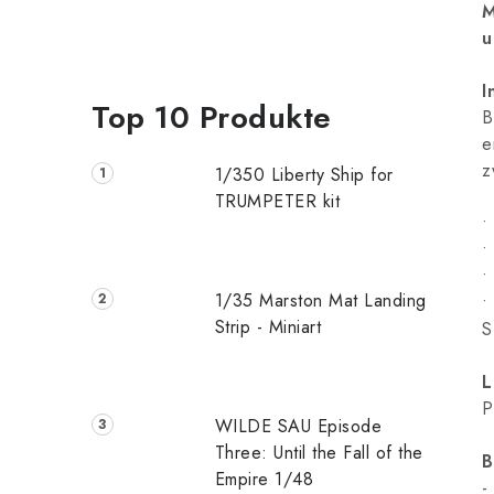
M
u
I
Top 10 Produkte
B
e
z
1/350 Liberty Ship for
TRUMPETER kit
•
•
•
1/35 Marston Mat Landing
•
Strip - Miniart
S
L
P
WILDE SAU Episode
Three: Until the Fall of the
B
Empire 1/48
-