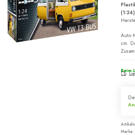
Plast
(1:24)
Herste
Auto-
cm. De
Zusam
Beim L
Li
Der
An
Artikel
Marke: