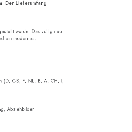
m. Der Lieferumfang
estellt wurde. Das völlig neu
und ein modernes,
en (D, GB, F, NL, B, A, CH, I,
ung, Abziehbilder