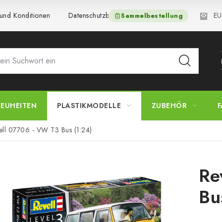
EU
und Konditionen
Datenschutzbestimmungen
Beschwerdeverfa
Sammelbestellung
EUHEITEN
PLASTIKMODELLE
ZUBEHÖR
F
ell 07706 - VW T3 Bus (1:24)
Re
Bu