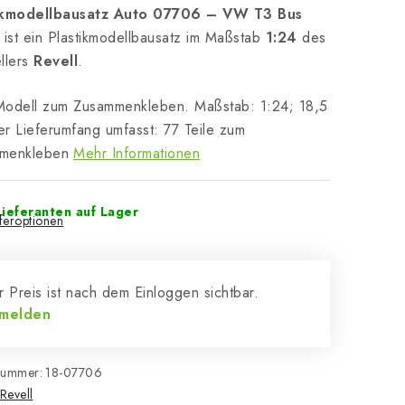
ikmodellbausatz Auto 07706 – VW T3 Bus
ist ein Plastikmodellbausatz im Maßstab
1:24
des
llers
Revell
.
Modell zum Zusammenkleben. Maßstab: 1:24; 18,5
r Lieferumfang umfasst: 77 Teile zum
menkleben
Mehr Informationen
ieferanten auf Lager
eferoptionen
 Preis ist nach dem Einloggen sichtbar.
melden
nummer:
18-07706
Revell