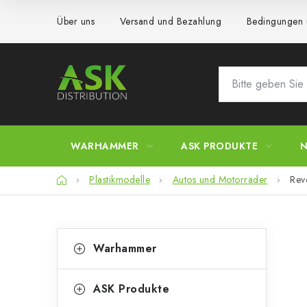
Zum
Über uns
Versand und Bezahlung
Bedingungen 
Inhalt
springen
WARHAMMER
ASK PRODUKTE
N
Startseite
Plastikmodelle
Autos und Motorräder
Rev
S
K
Kategorien
Warhammer
überspringen
a
e
t
i
ASK Produkte