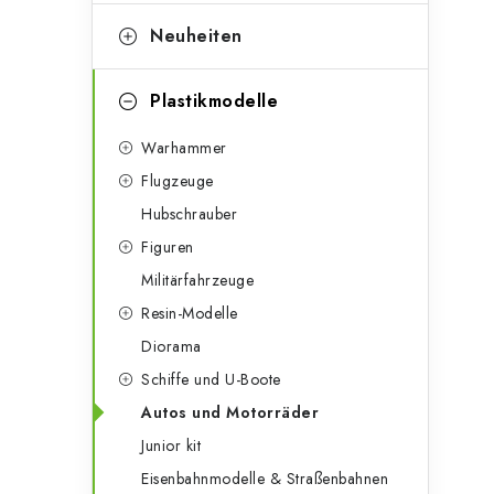
e
t
g
Neuheiten
e
o
n
r
Plastikmodelle
l
i
Warhammer
e
e
Flugzeuge
n
i
Hubschrauber
Figuren
s
Militärfahrzeuge
t
Resin-Modelle
e
Diorama
Schiffe und U-Boote
Autos und Motorräder
Junior kit
Eisenbahnmodelle & Straßenbahnen