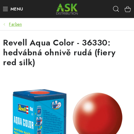
Zum
Such
Inhalt
springen
Farben
WARHAMMER
Revell Aqua Color - 36330:
ASK PRODUKTE
hedvábná ohnivě rudá (fiery
NEUHEITEN
red silk)
PLASTIKMODELLE
ZUBEHÖR
FARBEN & WERKZEUGE
PUBLIKATIONEN