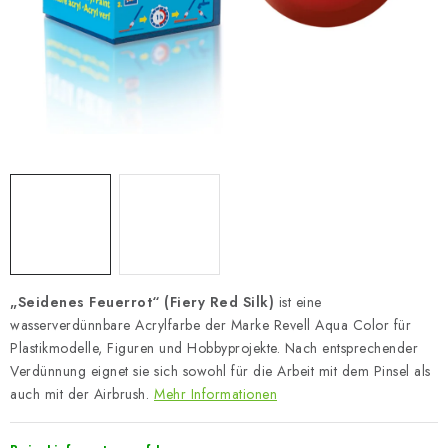
SKY RIDERS COFFEE
VERKAUFTE MARKEN
Über uns
Versand und Bezahlung
Bedingungen und Konditionen
Datenschutzbestimmungen
Beschwerdeverfahren
Großhandel
FAQ
Großbestellung
„Seidenes Feuerrot“ (Fiery Red Silk)
ist eine
wasserverdünnbare Acrylfarbe der Marke Revell Aqua Color für
Plastikmodelle, Figuren und Hobbyprojekte. Nach entsprechender
Verdünnung eignet sie sich sowohl für die Arbeit mit dem Pinsel als
auch mit der Airbrush.
Mehr Informationen