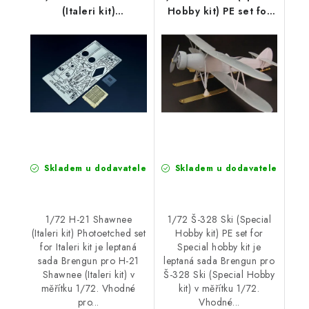
(Italeri kit)
Hobby kit) PE set for
Photoetched set for
Special hobby kit
Italeri kit
Skladem u dodavatele
Skladem u dodavatele
1/72 H-21 Shawnee
1/72 Š-328 Ski (Special
(Italeri kit) Photoetched set
Hobby kit) PE set for
for Italeri kit je leptaná
Special hobby kit je
sada Brengun pro H-21
leptaná sada Brengun pro
Shawnee (Italeri kit) v
Š-328 Ski (Special Hobby
měřítku 1/72. Vhodné
kit) v měřítku 1/72.
pro...
Vhodné...