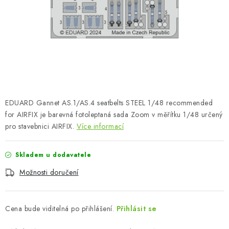
SKY RIDERS COFFEE
PRODÁVANÉ ZNAČKY
O nás
Doprava a platba
Obchodní podmínky
Podmínky ochrany osobních údajů
Reklamační řád
Velkoobchod (B2B)
FAQ
Hromadná objednávka
EDUARD Gannet AS.1/AS.4 seatbelts STEEL 1/48 recommended
for AIRFIX je barevná fotoleptaná sada Zoom v měřítku 1/48 určený
pro stavebnici AIRFIX.
Více informací
Skladem u dodavatele
Možnosti doručení
Cena bude viditelná po přihlášení.
Přihlásit se