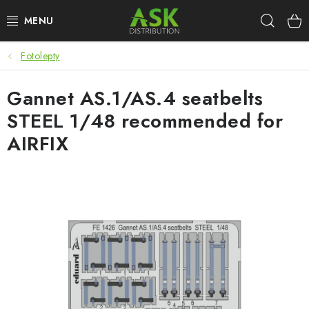
Přejít
Hleda
na
obsah
Fotolepty
WARHAMMER
Gannet AS.1/AS.4 seatbelts
ASK PRODUKTY
STEEL 1/48 recommended for
NOVINKY
AIRFIX
PLASTIKOVÉ MODELY
DOPLŇKY K MODELŮM
BARVY A POMŮCKY
PUBLIKACE