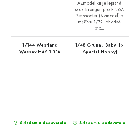
AZmodel kit je leptaná
sada Brengun pro P-26A
Peashooter (Azmodel) v
měřítku 1/72. Vhodné
pro...
1/144 Westland
1/48 Grunau Baby IIb
Wessex HAS 1-31A
(Special Hobby)
(Mark I models) PE set
Photoetched set for
for MARK I kit
Special Hobby kit
Skladem u dodavatele
Skladem u dodavatele