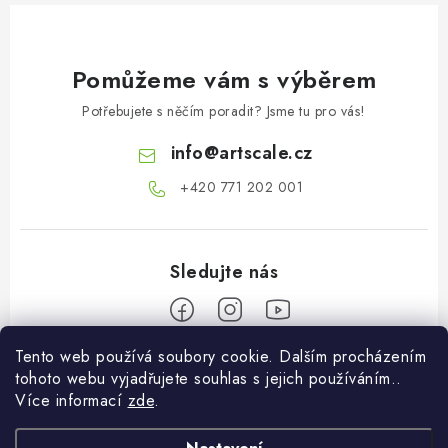
Pomůžeme vám s výběrem
Potřebujete s něčím poradit? Jsme tu pro vás!
info
@
artscale.cz
+420 771 202 001​
Tento web používá soubory cookie. Dalším procházením
Z
tohoto webu vyjadřujete souhlas s jejich používáním..
á
Více informací
zde
.
Informace pro vás
p