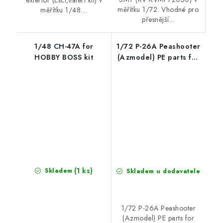
exterior (Esci,Italeri kit) v
měřítku 1/72. Vhodné pro
měřítku 1/48....
přesnější...
1/48 CH-47A for
1/72 P-26A Peashooter
HOBBY BOSS kit
(Azmodel) PE parts for
AZmodel kit
(1 ks)
Skladem
Skladem u dodavatele
1/72 P-26A Peashooter
(Azmodel) PE parts for