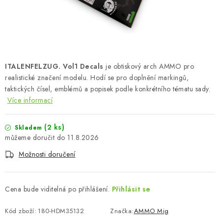
SKY RIDERS COFFEE
PRODÁVANÉ ZNAČKY
O nás
Doprava a platba
Obchodní podmínky
ITALENFELZUG. Vol1 Decals
je obtiskový arch AMMO pro
Podmínky ochrany osobních údajů
Reklamační řád
realistické značení modelu. Hodí se pro doplnění markingů,
Velkoobchod (B2B)
FAQ
Hromadná objednávka
taktických čísel, emblémů a popisek podle konkrétního tématu sady.
Více informací
(2 ks)
Skladem
11.8.2026
Možnosti doručení
Cena bude viditelná po přihlášení.
Přihlásit se
Kód zboží:
180-HDM35132
Značka:
AMMO Mig