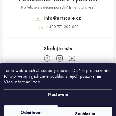
Potřebujete s něčím poradit? Jsme tu pro vás!
info
@
artscale.cz
+420 771 202 001​
Tento web používá soubory cookie. Dalším procházením
Z
tohoto webu vyjadřujete souhlas s jejich používáním..
á
Více informací
zde
.
Informace pro vás
p
a
Nastavení
O nás
Můj účet
t
Doprava a platba
í
Přihlásit se
Odmítnout
Souhlasím
Copyright 2026
Art Scale Kit Distribution
. Všechna práva vyhrazena.
Obchodní podmínky