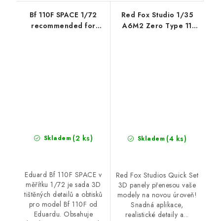
Bf 110F SPACE 1/72
Red Fox Studio 1/35
recommended for
A6M2 Zero Type 11
EDUARD
(for Border)
(2 ks)
(4 ks)
Skladem
Skladem
Eduard Bf 110F SPACE v
Red Fox Studios Quick Set
měřítku 1/72 je sada 3D
3D panely přenesou vaše
tištěných detailů a obtisků
modely na novou úroveň!
pro model Bf 110F od
Snadná aplikace,
Eduardu. Obsahuje
realistické detaily a...