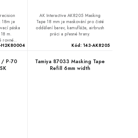
ecision
AK Interactive AK8205 Masking
 18m je
Tape 18 mm je maskování pro čisté
vací páska
oddělení barev, kamufláže, airbrush
 18 m.
práci a přesné hrany.
 rovné...
9-H2K80004
Kód:
143-AK8205
 / P-70
Tamiya 87033 Masking Tape
ASK
Refill 6mm width