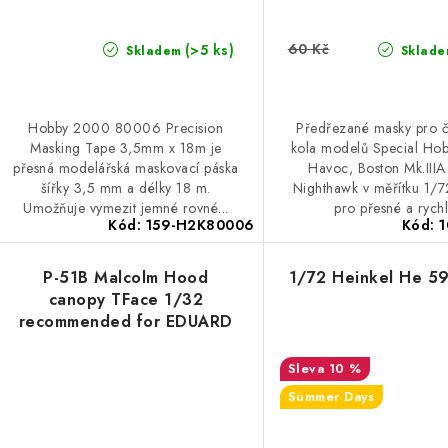
60 Kč
(>5 ks)
Skladem
Sklade
Hobby 2000 80006 Precision
Předřezané masky pro či
Masking Tape 3,5mm x 18m je
kola modelů Special Ho
přesná modelářská maskovací páska
Havoc, Boston Mk.IIIA
šířky 3,5 mm a délky 18 m.
Nighthawk v měřítku 1/7
Umožňuje vymezit jemné rovné...
pro přesné a rychl
Kód:
159-H2K80006
Kód:
P-51B Malcolm Hood
1/72 Heinkel He 5
canopy TFace 1/32
recommended for EDUARD
10 %
Summer Days