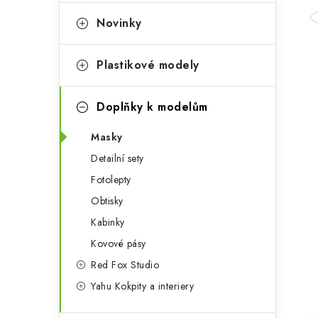
e
t
g
Novinky
r
o
a
r
Plastikové modely
n
i
Doplňky k modelům
e
n
Masky
í
Detailní sety
p
Fotolepty
a
Obtisky
n
Kabinky
Kovové pásy
e
Red Fox Studio
l
Yahu Kokpity a interiery