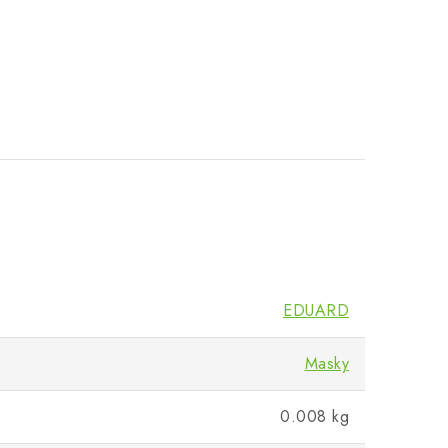
EDUARD
Masky
0.008 kg