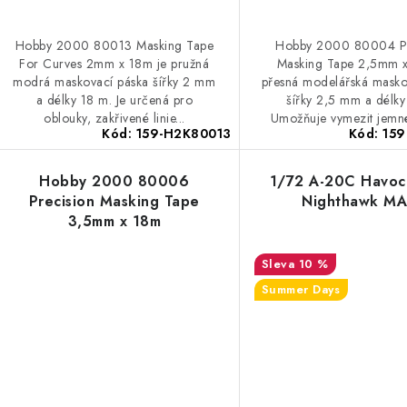
Hobby 2000 80013 Masking Tape
Hobby 2000 80004 Pr
For Curves 2mm x 18m je pružná
Masking Tape 2,5mm x
modrá maskovací páska šířky 2 mm
přesná modelářská masko
a délky 18 m. Je určená pro
šířky 2,5 mm a délky
oblouky, zakřivené linie...
Umožňuje vymezit jemné
Kód:
159-H2K80013
Kód:
15
Hobby 2000 80006
1/72 A-20C Havoc
Precision Masking Tape
Nighthawk M
3,5mm x 18m
10 %
Summer Days