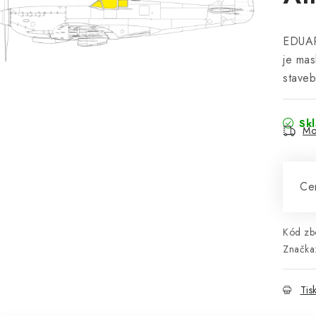
EDUAR
je mas
staveb
Sk
Mo
Cen
Kód zbo
Značka
Tis