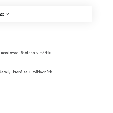
kty
 maskovací šablona v měřítku
taily, které se u základních