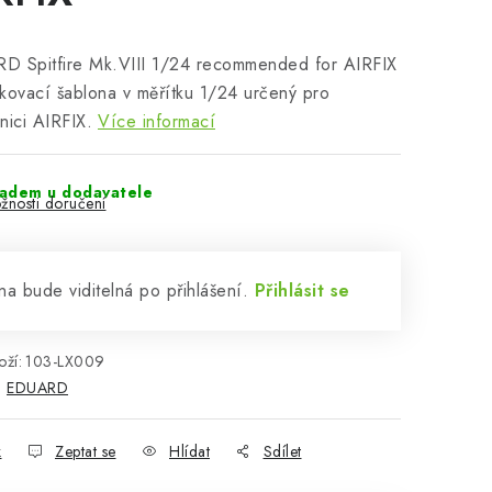
D Spitfire Mk.VIII 1/24 recommended for AIRFIX
kovací šablona v měřítku 1/24 určený pro
nici AIRFIX.
Více informací
ladem u dodavatele
žnosti doručení
a bude viditelná po přihlášení.
Přihlásit se
ží:
103-LX009
:
EDUARD
k
Zeptat se
Hlídat
Sdílet