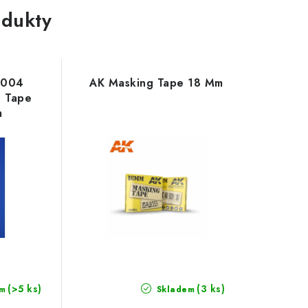
dukty
0004
AK Masking Tape 18 Mm
g Tape
m
(>5 ks)
(3 ks)
m
Skladem