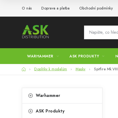
Přejít
O nás
Doprava a platba
Obchodní podmínky
na
obsah
WARHAMMER
ASK PRODUKTY
N
Domů
Doplňky k modelům
Masky
Spitfire Mk.V
P
K
Přeskočit
Warhammer
kategorie
a
o
t
s
ASK Produkty