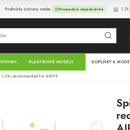
CZK
Podmínky ochrany osobních údajů
Reklamační řád
Velkoo
Hromadná objednávka
OVINKY
PLASTIKOVÉ MODELY
DOPLŇKY K MOD
III 1/24 recommended for AIRFIX
Sp
re
AI