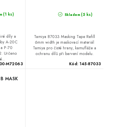
(1 ks)
(5 ks)
m
Skladem
ré díly a
Tamiya 87033 Masking Tape Refill
bby A-20C
6mm width je maskovací materiál
 a P-70
Tamiya pro čisté hrany, kamufláže a
2. Určeno
ochranu dílů při barvení modelu.
é...
100-M72063
Kód:
145-87033
9B MASK