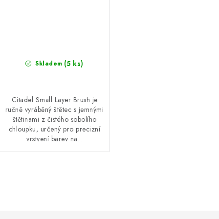
(5 ks)
Skladem
Citadel Small Layer Brush je
ručně vyráběný štětec s jemnými
štětinami z čistého sobolího
chloupku, určený pro precizní
vrstvení barev na...
O
v
l