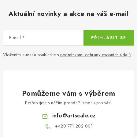
á
d
Aktuální novinky a akce na váš e-mail
a
c
í
E-mail
PŘIHLÁSIT SE
p
r
v
Vložením e-mailu souhlasíte s
podmínkami ochrany osobních údajů
k
y
v
ý
Pomůžeme vám s výběrem
p
i
Potřebujete s něčím poradit? Jsme tu pro vás!
s
info
@
artscale.cz
u
+420 771 202 001​