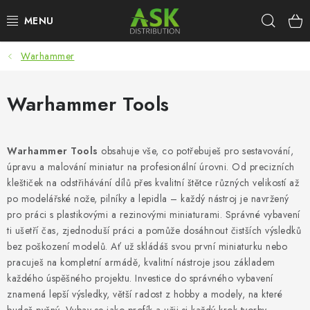
Přejít
Hleda
na
obsah
Warhammer
WARHAMMER
ASK PRODUKTY
Warhammer Tools
NOVINKY
Warhammer Tools
obsahuje vše, co potřebuješ pro sestavování,
úpravu a malování miniatur na profesionální úrovni. Od precizních
PLASTIKOVÉ MODELY
kleštiček na odstřihávání dílů přes kvalitní štětce různých velikostí až
po modelářské nože, pilníky a lepidla – každý nástroj je navržený
DOPLŇKY K MODELŮM
pro práci s plastikovými a rezinovými miniaturami. Správné vybavení
ti ušetří čas, zjednoduší práci a pomůže dosáhnout čistších výsledků
BARVY A POMŮCKY
bez poškození modelů. Ať už skládáš svou první miniaturku nebo
pracuješ na kompletní armádě, kvalitní nástroje jsou základem
PUBLIKACE
každého úspěšného projektu. Investice do správného vybavení
znamená lepší výsledky, větší radost z hobby a modely, na které