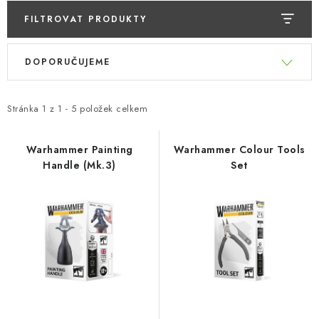
FILTROVAT PRODUKTY
V
Ř
DOPORUČUJEME
ý
a
p
z
i
e
Stránka
1
z
1
-
5
položek celkem
s
n
p
í
Warhammer Painting
Warhammer Colour Tools
Handle (Mk.3)
Set
r
p
o
r
d
o
u
d
k
u
t
k
ů
t
ů