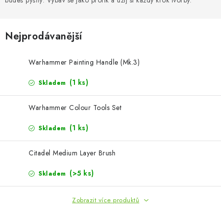
budeš pyšný. Vybav se jako profík a užij si každý krok tvorby.
SKY RIDERS COFFEE
PRODÁVANÉ ZNAČKY
Nejprodávanější
O nás
Doprava a platba
Obchodní podmínky
Warhammer Painting Handle (Mk.3)
Podmínky ochrany osobních údajů
Reklamační řád
(1 ks)
Skladem
Velkoobchod (B2B)
FAQ
Hromadná objednávka
Warhammer Colour Tools Set
(1 ks)
Skladem
Citadel Medium Layer Brush
(>5 ks)
Skladem
Zobrazit více produktů