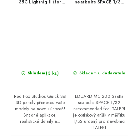
35C Lightnig II (for
seatbelts SPACE 1/32
Tamiya)
recommended for
ITALERI
(3 ks)
Skladem
Skladem u dodavatele
Red Fox Studios Quick Set
EDUARD MC.200 Saetta
3D panely přenesou vaše
seatbelts SPACE 1/32
modely na novou úroveň!
recommended for ITALERI
Snadná aplikace,
je obtiskový aršík v měřítku
realistické detaily a...
1/32 určený pro stavebnici
ITALERI.