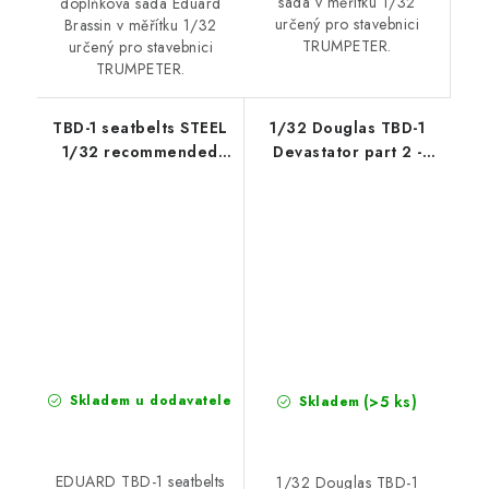
sada v měřítku 1/32
doplňková sada Eduard
určený pro stavebnici
Brassin v měřítku 1/32
TRUMPETER.
určený pro stavebnici
TRUMPETER.
TBD-1 seatbelts STEEL
1/32 Douglas TBD-1
1/32 recommended
Devastator part 2 -
for TRUMPETER
Kwajalein and Wake
Island Attack, February
1942
(>5 ks)
Skladem u dodavatele
Skladem
EDUARD TBD-1 seatbelts
1/32 Douglas TBD-1