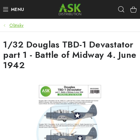
Přejít
Hleda
na
obsah
Obtisky
WARHAMMER
1/32 Douglas TBD-1 Devastator
ASK PRODUKTY
part 1 - Battle of Midway 4. June
NOVINKY
1942
PLASTIKOVÉ MODELY
DOPLŇKY K MODELŮM
BARVY A POMŮCKY
PUBLIKACE