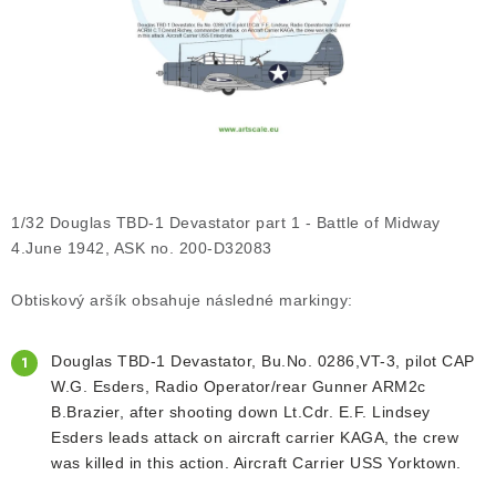
SKY RIDERS COFFEE
PRODÁVANÉ ZNAČKY
O nás
Doprava a platba
Obchodní podmínky
Podmínky ochrany osobních údajů
Reklamační řád
Velkoobchod (B2B)
FAQ
Hromadná objednávka
1/32 Douglas TBD-1 Devastator part 1 - Battle of Midway
4.June 1942, ASK no. 200-D32083
Obtiskový aršík obsahuje následné markingy:
Douglas TBD-1 Devastator, Bu.No. 0286,VT-3, pilot CAP
W.G. Esders, Radio Operator/rear Gunner
ARM2c
B.Brazier, after shooting down Lt.Cdr. E.F. Lindsey
Esders leads attack on aircraft c
arrier KAGA, the crew
was killed in this action. Aircraft Carrier USS Yorktown.