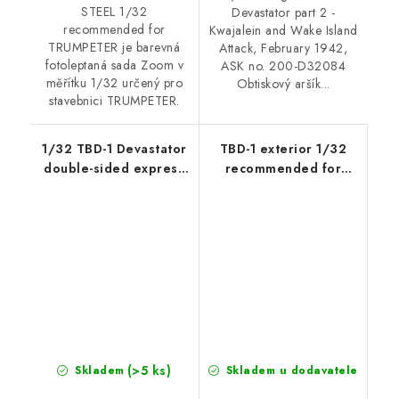
STEEL 1/32
Devastator part 2 -
recommended for
Kwajalein and Wake Island
TRUMPETER je barevná
Attack, February 1942,
fotoleptaná sada Zoom v
ASK no. 200-D32084
měřítku 1/32 určený pro
Obtiskový aršík...
stavebnici TRUMPETER.
1/32 TBD-1 Devastator
TBD-1 exterior 1/32
double-sided express
recommended for
fit mask for Trumpeter
TRUMPETER
(>5 ks)
Skladem
Skladem u dodavatele