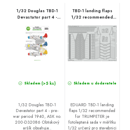
1/32 Douglas TBD-1
TBD-1 landing flaps
Devastator part 4 -
1/32 recommended
pre-war period 1940
for TRUMPETER
(>5 ks)
Skladem
Skladem u dodavatele
1/32 Douglas TBD-1
EDUARD TBD-1 landing
Devastator part 4 - pre-
flaps 1/32 recommended
war period 1940, ASK no.
for TRUMPETER je
200-D32086 Obtiskový
fotoleptaná sada v měřítku
aršík obsahuje...
1/32 určený pro stavebnici