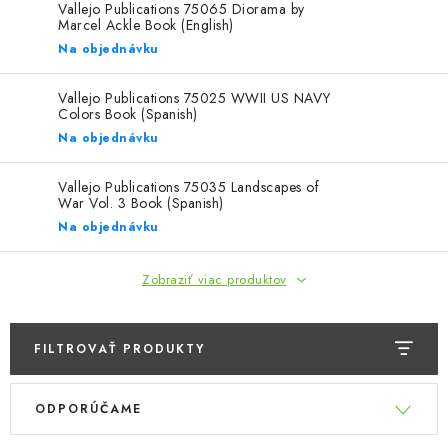
SKY RIDERS COFFEE
Vallejo Publications 75065 Diorama by
Marcel Ackle Book (English)
Na objednávku
PREDÁVANÉ ZNAČKY
Vallejo Publications 75025 WWII US NAVY
O Nás
Preprava a platba
Podmienky a pravidlá
Colors Book (Spanish)
Na objednávku
Zásady ochrany osobných údajov
Postup pri podávaní sťažností
Veľkoobchod
FAQ
Vallejo Publications 75035 Landscapes of
Hromadná objednávka
War Vol. 3 Book (Spanish)
Na objednávku
Zobraziť viac produktov
FILTROVAŤ PRODUKTY
V
R
ODPORÚČAME
ý
a