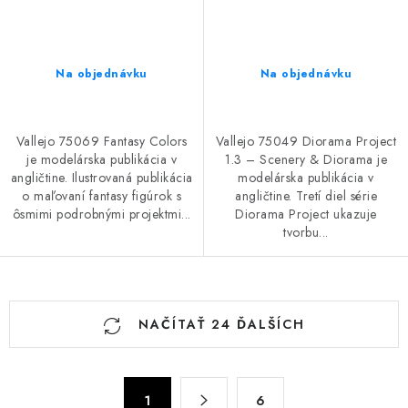
Na objednávku
Na objednávku
Vallejo 75069 Fantasy Colors
Vallejo 75049 Diorama Project
je modelárska publikácia v
1.3 – Scenery & Diorama je
angličtine. Ilustrovaná publikácia
modelárska publikácia v
o maľovaní fantasy figúrok s
angličtine. Tretí diel série
ôsmimi podrobnými projektmi...
Diorama Project ukazuje
tvorbu...
O
NAČÍTAŤ 24 ĎALŠÍCH
v
l
á
S
d
1
6