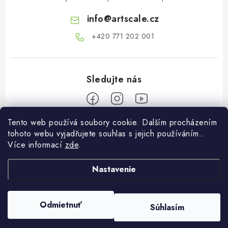
info
@
artscale.cz
+420 771 202 001​
Tento web používá soubory cookie. Dalším procházením
Z
tohoto webu vyjadřujete souhlas s jejich používáním..
á
Více informací
zde
.
Informace pro vás
p
ä
Nastavenie
O Nás
Môj účet
t
Preprava a platba
i
Prihlásiť sa
Odmietnuť
Súhlasím
Copyright 2026
Art Scale Kit Distribution
. Všetky práva vyhradené.
e
Podmienky a pravidlá
Registrácia
Vytvoril Shoptet Premium