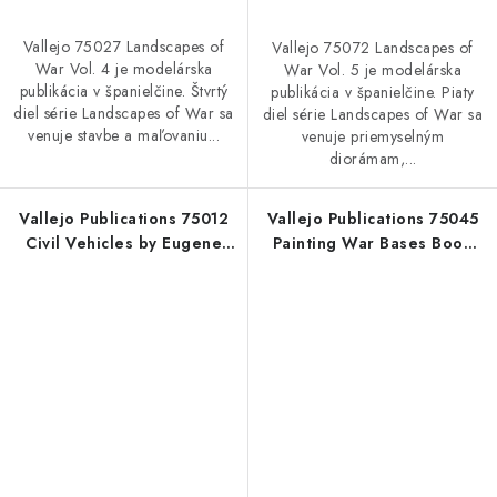
Vallejo 75027 Landscapes of
Vallejo 75072 Landscapes of
War Vol. 4 je modelárska
War Vol. 5 je modelárska
publikácia v španielčine. Štvrtý
publikácia v španielčine. Piaty
diel série Landscapes of War sa
diel série Landscapes of War sa
venuje stavbe a maľovaniu...
venuje priemyselným
diorámam,...
Vallejo Publications 75012
Vallejo Publications 75045
Civil Vehicles by Eugene
Painting War Bases Book
Tur Book (English)
(English)