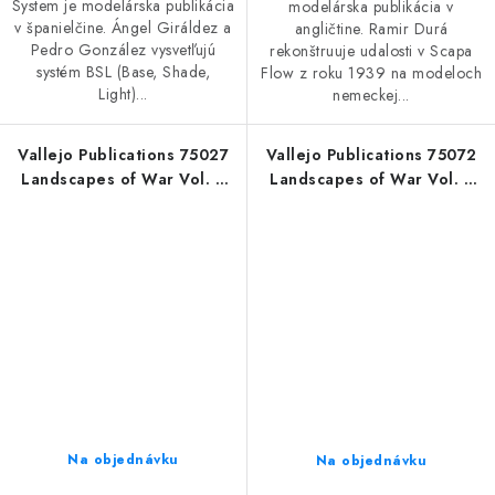
System je modelárska publikácia
modelárska publikácia v
v španielčine. Ángel Giráldez a
angličtine. Ramir Durá
Pedro González vysvetľujú
rekonštruuje udalosti v Scapa
systém BSL (Base, Shade,
Flow z roku 1939 na modeloch
Light)...
nemeckej...
Vallejo Publications 75027
Vallejo Publications 75072
Landscapes of War Vol. 4
Landscapes of War Vol. 5
Book (Spanish)
Book (Spanish)
Na objednávku
Na objednávku