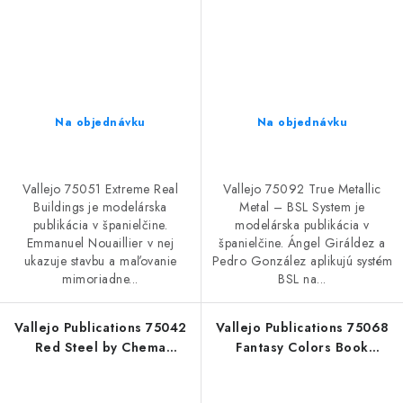
Na objednávku
Na objednávku
Vallejo 75051 Extreme Real
Vallejo 75092 True Metallic
Buildings je modelárska
Metal – BSL System je
publikácia v španielčine.
modelárska publikácia v
Emmanuel Nouaillier v nej
španielčine. Ángel Giráldez a
ukazuje stavbu a maľovanie
Pedro González aplikujú systém
mimoriadne...
BSL na...
Vallejo Publications 75042
Vallejo Publications 75068
Red Steel by Chema
Fantasy Colors Book
Cabrero Book (Spanish)
(Spanish)