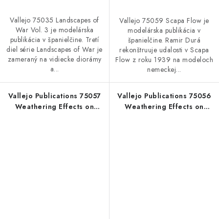
Vallejo 75035 Landscapes of
Vallejo 75059 Scapa Flow je
War Vol. 3 je modelárska
modelárska publikácia v
publikácia v španielčine. Tretí
španielčine. Ramir Durá
diel série Landscapes of War je
rekonštruuje udalosti v Scapa
zameraný na vidiecke diorámy
Flow z roku 1939 na modeloch
a...
nemeckej...
Vallejo Publications 75057
Vallejo Publications 75056
Weathering Effects on
Weathering Effects on
Aircraft Book (Spanish)
Aircraft Book (English)