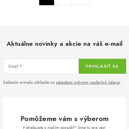
t
a
r
c
á
n
i
k
e
o
p
v
Aktuálne novinky a akcie na váš e-mail
r
a
v
n
k
i
y
Email
PRIHLÁSIŤ SA
e
v
ý
Zadaním e-mailu súhlasíte so
zásadami ochrany osobných údajov
.
p
i
s
u
Pomôžeme vám s výberom
Potrebujete s niečím poradiť? Sme tu pre vás!