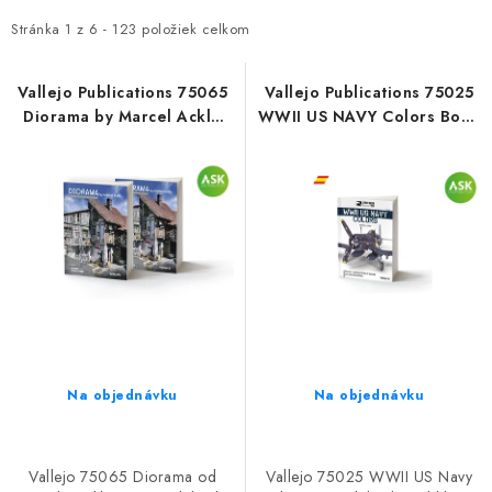
p
d
i
e
Stránka
1
z
6
-
123
položiek celkom
s
n
p
i
Vallejo Publications 75065
Vallejo Publications 75025
Diorama by Marcel Ackle
WWII US NAVY Colors Book
r
e
Book (English)
(Spanish)
o
p
d
r
u
o
k
d
t
u
o
k
v
t
o
v
Na objednávku
Na objednávku
Vallejo 75065 Diorama od
Vallejo 75025 WWII US Navy