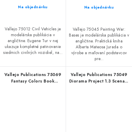
Na objednávku
Na objednávku
Vallejo 75012 Civil Vehicles je
Vallejo 75045 Painting War:
modelárska publikácia v
Bases je modelárska publikácia v
angličtine. Eugene Tur v nej
angličtine. Praktická kniha
ukazuje kompletné patinovanie
Alberta Mateosa Jurada o
siedmich civilných vozidiel, na...
výrobe a maľovaní podstavcov
pre...
Vallejo Publications 75069
Vallejo Publications 75049
Fantasy Colors Book
Diorama Project 1.3 Scenary
(English)
& Diorama Book (English)