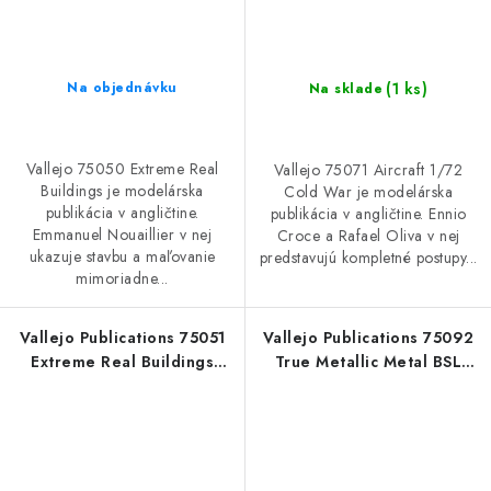
(1 ks)
Na objednávku
Na sklade
Vallejo 75050 Extreme Real
Vallejo 75071 Aircraft 1/72
Buildings je modelárska
Cold War je modelárska
publikácia v angličtine.
publikácia v angličtine. Ennio
Emmanuel Nouaillier v nej
Croce a Rafael Oliva v nej
ukazuje stavbu a maľovanie
predstavujú kompletné postupy...
mimoriadne...
Vallejo Publications 75051
Vallejo Publications 75092
Extreme Real Buildings
True Metallic Metal BSL
Book (Spanish)
System Book (Spanish)