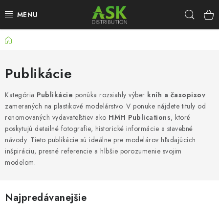
Prejsť
Hľad
na
obsah
Domov
WARHAMMER
ASK PRODUKTY
Publikácie
NOVINKY
Kategória
Publikácie
ponúka rozsiahly výber
kníh a časopisov
zameraných na plastikové modelárstvo.
V ponuke nájdete tituly od
renomovaných vydavateľstiev ako
HMH Publications
, ktoré
PLASTOVÉ MODELY
poskytujú detailné fotografie, historické informácie a stavebné
návody.
Tieto publikácie sú ideálne pre modelárov hľadajúcich
PRÍSLUŠENSTVO
inšpiráciu, presné referencie a hlbšie porozumenie svojim
modelom.
FARBY & POMÔCKY
PUBLIKÁCIE
Najpredávanejšie