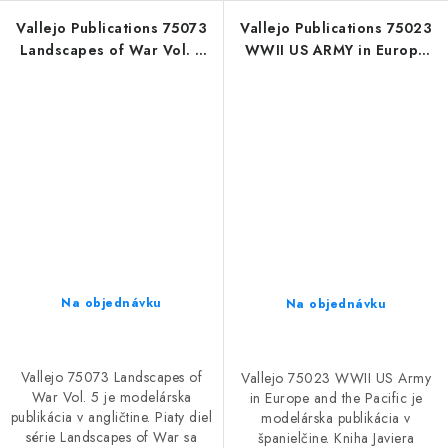
Vallejo Publications 75073
Vallejo Publications 75023
Landscapes of War Vol. 5
WWII US ARMY in Europe
Book (English)
and the Pacific Book
(Spanish)
Na objednávku
Na objednávku
Vallejo 75073 Landscapes of
Vallejo 75023 WWII US Army
War Vol. 5 je modelárska
in Europe and the Pacific je
publikácia v angličtine. Piaty diel
modelárska publikácia v
série Landscapes of War sa
španielčine. Kniha Javiera