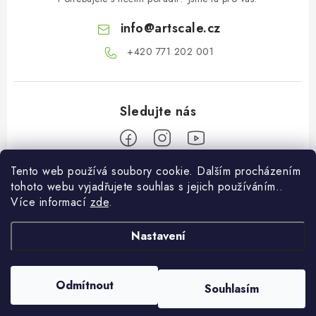
info
@
artscale.cz
+420 771 202 001​
Tento web používá soubory cookie. Dalším procházením
Z
tohoto webu vyjadřujete souhlas s jejich používáním..
á
Více informací
zde
.
Informace pro vás
p
a
Nastavení
O nás
Můj účet
t
Doprava a platba
í
Přihlásit se
Odmítnout
Souhlasím
Copyright 2026
Art Scale Kit Distribution
. Všechna práva vyhrazena.
Obchodní podmínky
Registrace
Vytvořil Shoptet Premium