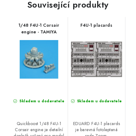
Související produkty
1/48 F4U-1 Corsair
F4U-1 placards
engine - TAMIYA
Skladem u dodavatele
Skladem u dodavatele
Quickboost 1/48 F4U-1
EDUARD F4U-1 placards
Corsair engine je detailní
je barevná fotoleptaná
doplněk určený pro model
sada Zoom.