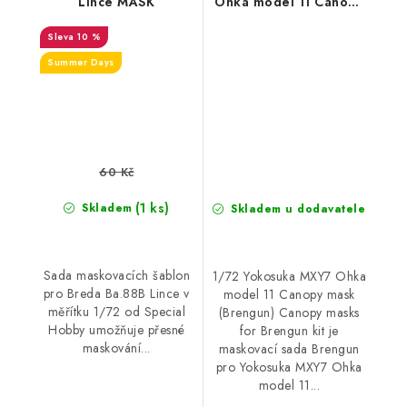
Lince MASK
Ohka model 11 Canopy
mask (Brengun)
10 %
Canopy masks for
Brengun kit
Summer Days
60 Kč
(1 ks)
Skladem
Skladem u dodavatele
Sada maskovacích šablon
1/72 Yokosuka MXY7 Ohka
pro Breda Ba.88B Lince v
model 11 Canopy mask
měřítku 1/72 od Special
(Brengun) Canopy masks
Hobby umožňuje přesné
for Brengun kit je
maskování...
maskovací sada Brengun
pro Yokosuka MXY7 Ohka
model 11...