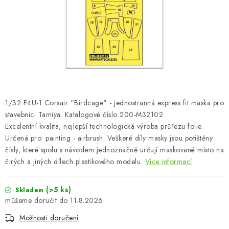
SKY RIDERS COFFEE
PRODÁVANÉ ZNAČKY
O nás
Doprava a platba
Obchodní podmínky
Podmínky ochrany osobních údajů
Reklamační řád
Velkoobchod (B2B)
FAQ
Hromadná objednávka
1/32 F4U-1 Corsair "Birdcage" - jednostranná express fit maska pro
stavebnici Tamiya. Katalogové číslo 200-M32102
Excelentní kvalita, nejlepší technologická výroba průřezu folie.
Určená pro: painting - airbrush. Veškeré díly masky jsou potištěny
čísly, které spolu s návodem jednoznačně určují maskované místo na
čirých a jiných dílech plastikového modelu.
Více informací
(>5 ks)
Skladem
11.8.2026
Možnosti doručení