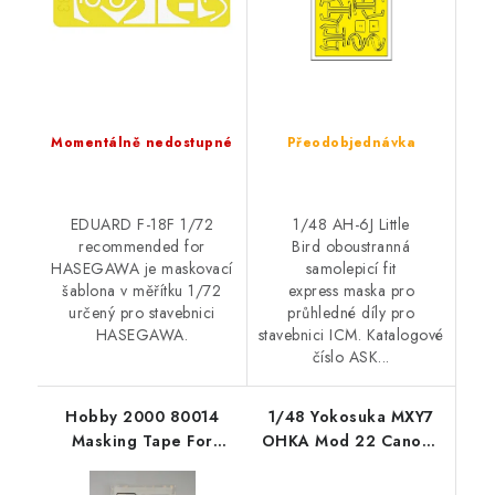
Momentálně nedostupné
Přeodobjednávka
EDUARD F-18F 1/72
1/48 AH-6J Little
recommended for
Bird oboustranná
HASEGAWA je maskovací
samolepicí fit
šablona v měřítku 1/72
express maska pro
určený pro stavebnici
průhledné díly pro
HASEGAWA.
stavebnici ICM. Katalogové
číslo ASK...
Hobby 2000 80014
1/48 Yokosuka MXY7
Masking Tape For
OHKA Mod 22 Canopy
Curves 2,5mm x 18m
masks (BRENGUN)
canopy masks for