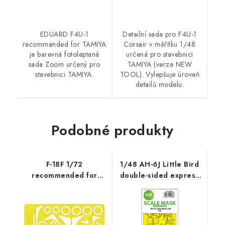
EDUARD F4U-1
Detailní sada pro F4U-1
recommended for TAMIYA
Corsair v měřítku 1/48
je barevná fotoleptaná
určená pro stavebnici
sada Zoom určený pro
TAMIYA (verze NEW
stavebnici TAMIYA.
TOOL). Vylepšuje úroveň
detailů modelu.
Podobné produkty
F-18F 1/72
1/48 AH-6J Little Bird
recommended for
double-sided express
HASEGAWA
fit mask for ICM