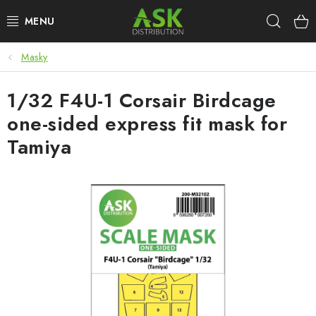
Přejít
Hleda
na
obsah
Masky
WARHAMMER
1/32 F4U-1 Corsair Birdcage
ASK PRODUKTY
one-sided express fit mask for
NOVINKY
Tamiya
PLASTIKOVÉ MODELY
DOPLŇKY K MODELŮM
BARVY A POMŮCKY
PUBLIKACE