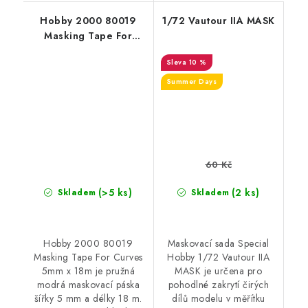
Hobby 2000 80019
1/72 Vautour IIA MASK
Masking Tape For
Curves 5mm x 18m
10 %
Summer Days
60 Kč
(>5 ks)
(2 ks)
Skladem
Skladem
Hobby 2000 80019
Maskovací sada Special
Masking Tape For Curves
Hobby 1/72 Vautour IIA
5mm x 18m je pružná
MASK je určena pro
modrá maskovací páska
pohodlné zakrytí čirých
šířky 5 mm a délky 18 m.
dílů modelu v měřítku