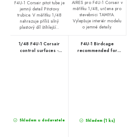
AIRES pro F4U-1 Corsair v
F4U-1 Corsair pitot tube je
měřítku 1/48, určena pro
jemný detail Pitotovy
stavebnici TAMIYA.
trubice. V měřítku 1/48
Vylepšuje interiér modelu
nahrazuje příliš silný
o jemné detaily.
plastový díl štíhlejší...
1/48 F4U-1 Corsair
F4U-1 Birdcage
control surfaces -
recommended for
TAMIYA
TAMIYA
(1 ks)
Skladem u dodavatele
Skladem