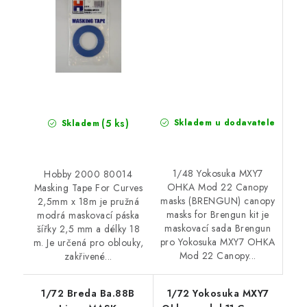
Brengun kit
(5 ks)
Skladem u dodavatele
Skladem
1/48 Yokosuka MXY7
Hobby 2000 80014
OHKA Mod 22 Canopy
Masking Tape For Curves
masks (BRENGUN) canopy
2,5mm x 18m je pružná
masks for Brengun kit je
modrá maskovací páska
maskovací sada Brengun
šířky 2,5 mm a délky 18
pro Yokosuka MXY7 OHKA
m. Je určená pro oblouky,
Mod 22 Canopy...
zakřivené...
1/72 Breda Ba.88B
1/72 Yokosuka MXY7