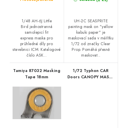
1/48 AH-6J Little
UH-2C SEASPRITE
Bird jednostranná
painting mask on "yellow
samolepicí fit
kabuki paper" je
express maska pro
maskovací sada v měřítku
průhledné díly pro
1/72 od značky Clear
stavebnici ICM. Katalogové
Prop. Pomáhá přesně
číslo ASK...
maskovat...
Tamiya 87032 Masking
1/72 Typhon CAR
Tape 18mm
Doors CANOPY MASKS
Painting masks for
Brengun kit