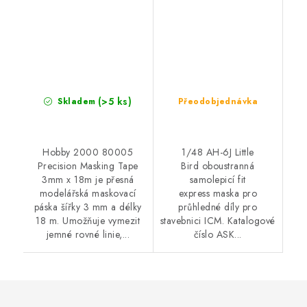
(>5 ks)
Skladem
Přeodobjednávka
Hobby 2000 80005
1/48 AH-6J Little
Precision Masking Tape
Bird oboustranná
3mm x 18m je přesná
samolepicí fit
modelářská maskovací
express maska pro
páska šířky 3 mm a délky
průhledné díly pro
18 m. Umožňuje vymezit
stavebnici ICM. Katalogové
jemné rovné linie,...
číslo ASK...