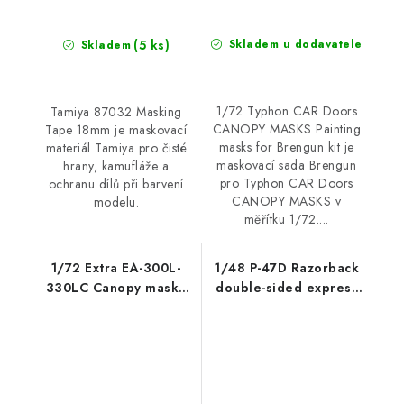
(5 ks)
Skladem u dodavatele
Skladem
1/72 Typhon CAR Doors
Tamiya 87032 Masking
CANOPY MASKS Painting
Tape 18mm je maskovací
masks for Brengun kit je
materiál Tamiya pro čisté
maskovací sada Brengun
hrany, kamufláže a
pro Typhon CAR Doors
ochranu dílů při barvení
CANOPY MASKS v
modelu.
měřítku 1/72....
1/72 Extra EA-300L-
1/48 P-47D Razorback
330LC Canopy masks
double-sided express
(Brengun kit) Canopy
fit mask for MINIART
masks for Brengun kit