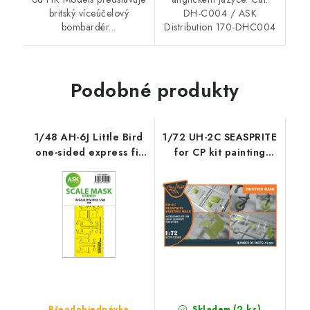
britský víceúčelový
DH-C004 / ASK
bombardér...
Distribution 170-DHC004
Podobné produkty
1/48 AH-6J Little Bird
1/72 UH-2C SEASPRITE
one-sided express fit
for CP kit painting
mask for ICM
mask on "yellow
kabuki paper" -
Accessories - Clear
Prop
(2 ks)
Přeodobjednávka
Skladem