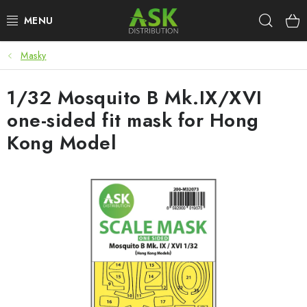
Přejít
Hleda
na
obsah
Masky
WARHAMMER
1/32 Mosquito B Mk.IX/XVI
ASK PRODUKTY
one-sided fit mask for Hong
NOVINKY
Kong Model
PLASTIKOVÉ MODELY
DOPLŇKY K MODELŮM
BARVY A POMŮCKY
PUBLIKACE