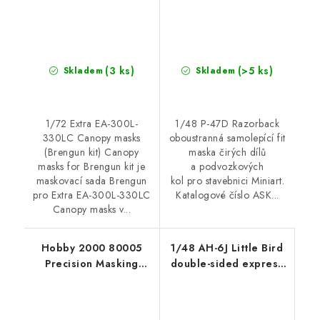
(3 ks)
(>5 ks)
Skladem
Skladem
1/72 Extra EA-300L-
1/48 P-47D Razorback
330LC Canopy masks
oboustranná samolepící fit
(Brengun kit) Canopy
maska čirých dílů
masks for Brengun kit je
a podvozkových
maskovací sada Brengun
kol pro stavebnici Miniart.
pro Extra EA-300L-330LC
Katalogové číslo ASK...
Canopy masks v...
Hobby 2000 80005
1/48 AH-6J Little Bird
Precision Masking
double-sided express
Tape 3mm x 18m
fit mask for ICM