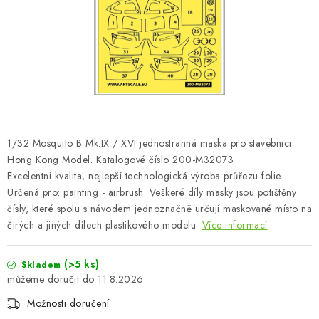
SKY RIDERS COFFEE
PRODÁVANÉ ZNAČKY
O nás
Doprava a platba
Obchodní podmínky
Podmínky ochrany osobních údajů
Reklamační řád
Velkoobchod (B2B)
FAQ
Hromadná objednávka
1/32 Mosquito B Mk.IX / XVI jednostranná maska pro stavebnici
Hong Kong Model. Katalogové číslo 200-M32073
Excelentní kvalita, nejlepší technologická výroba průřezu folie.
Určená pro: painting - airbrush. Veškeré díly masky jsou potištěny
čísly, které spolu s návodem jednoznačně určují maskované místo na
čirých a jiných dílech plastikového modelu.
Více informací
(>5 ks)
Skladem
11.8.2026
Možnosti doručení