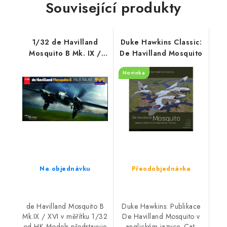
Související produkty
1/32 de Havilland
Duke Hawkins Classic:
Mosquito B Mk. IX /
De Havilland Mosquito
XVI
Novinka
Na objednávku
Přeodobjednávka
de Havilland Mosquito B
Duke Hawkins: Publikace
Mk.IX / XVI v měřítku 1/32
De Havilland Mosquito v
od HK Models představuje
anglickém jazyce. Cat.