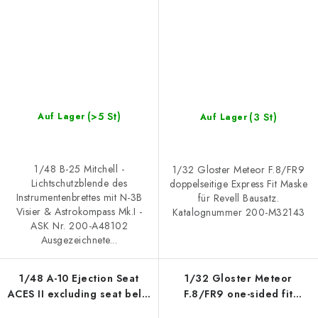
(>5 St)
(3 St)
Auf Lager
Auf Lager
1/48 B-25 Mitchell -
1/32 Gloster Meteor F.8/FR9
Lichtschutzblende des
doppelseitige Express Fit Maske
Instrumentenbrettes mit N-3B
für Revell Bausatz.
Visier & Astrokompass Mk.I -
Katalognummer 200-M32143
ASK Nr. 200-A48102
Ausgezeichnete...
1/48 A-10 Ejection Seat
1/32 Gloster Meteor
ACES II excluding seat belts
F.8/FR9 one-sided fit
- recommended for GWH
express mask for Revell