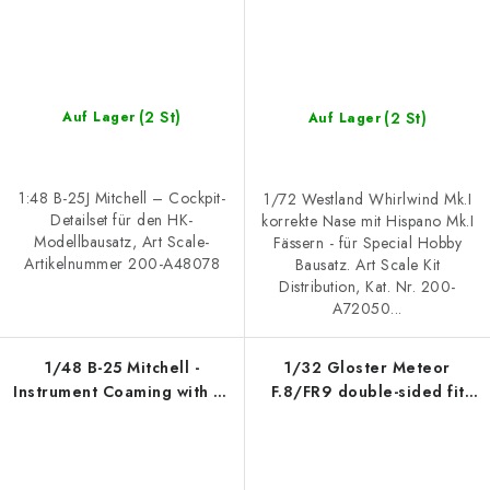
(2 St)
(2 St)
Auf Lager
Auf Lager
1:48 B-25J Mitchell – Cockpit-
1/72 Westland Whirlwind Mk.I
Detailset für den HK-
korrekte Nase mit Hispano Mk.I
Modellbausatz, Art Scale-
Fässern - für Special Hobby
Artikelnummer 200-A48078
Bausatz. Art Scale Kit
Distribution, Kat. Nr. 200-
A72050...
1/48 B-25 Mitchell -
1/32 Gloster Meteor
Instrument Coaming with N-
F.8/FR9 double-sided fit
3B Sight & Astro Compass
express mask for Revell
Mk.I