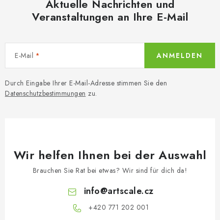
r
Aktuelle Nachrichten und
e
u
Veranstaltungen an Ihre E-Mail
n
n
t
g
e
d
E-Mail
ANMELDEN
e
r
Durch Eingabe Ihrer E-Mail-Adresse stimmen Sie den
L
Datenschutzbestimmungen
zu.
i
s
t
e
Wir helfen Ihnen bei der Auswahl
Brauchen Sie Rat bei etwas? Wir sind für dich da!
info
@
artscale.cz
+420 771 202 001​