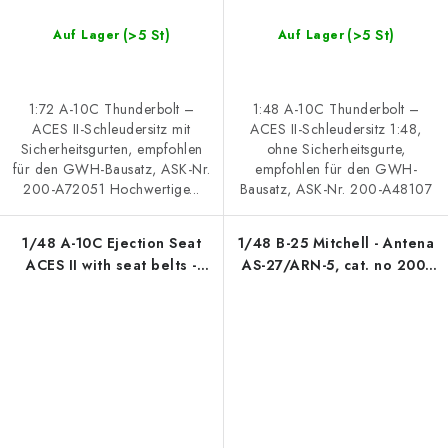
(>5 St)
(>5 St)
Auf Lager
Auf Lager
1:72 A-10C Thunderbolt –
1:48 A-10C Thunderbolt –
ACES II-Schleudersitz mit
ACES II-Schleudersitz 1:48,
Sicherheitsgurten, empfohlen
ohne Sicherheitsgurte,
für den GWH-Bausatz, ASK-Nr.
empfohlen für den GWH-
200-A72051 Hochwertige...
Bausatz, ASK-Nr. 200-A48107
1/48 A-10C Ejection Seat
1/48 B-25 Mitchell - Antena
ACES II with seat belts -
AS-27/ARN-5, cat. no 200-
recommended for GWH kit
A48105