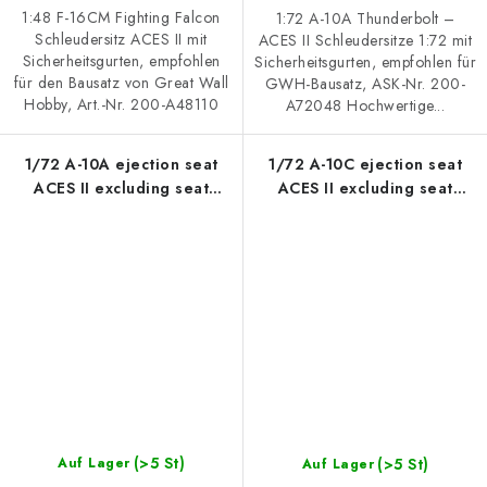
1:48 F-16CM Fighting Falcon
1:72 A-10A Thunderbolt –
Schleudersitz ACES II mit
ACES II Schleudersitze 1:72 mit
Sicherheitsgurten, empfohlen
Sicherheitsgurten, empfohlen für
für den Bausatz von Great Wall
GWH-Bausatz, ASK-Nr. 200-
Hobby, Art.-Nr. 200-A48110
A72048 Hochwertige...
1/72 A-10A ejection seat
1/72 A-10C ejection seat
ACES II excluding seat
ACES II excluding seat
belts, rec. for GWH
belts, rec. for GWH
(>5 St)
(>5 St)
Auf Lager
Auf Lager