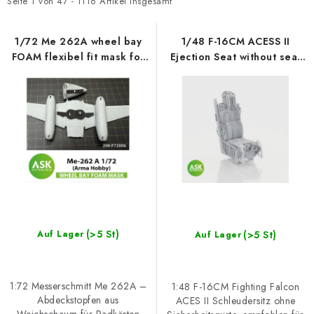
t
d
SKY RIDERS COFFEE
Seite
1
von
47
-
1116
Artikel insgesamt
e
u
VERKAUFTE MARKEN
d
k
1/72 Me 262A wheel bay
1/48 F-16CM ACESS II
FOAM flexibel fit mask for
Ejection Seat without seat
e
t
Arma Hobby
belts - rec. for GWH
Über uns
Versand und Bezahlung
r
s
P
o
Bedingungen und Konditionen
Datenschutzbestimmungen
r
r
Beschwerdeverfahren
Großhandel
FAQ
o
t
Großbestellung
d
i
u
e
k
r
t
u
(>5 St)
e
n
(>5 St)
Auf Lager
Auf Lager
g
1:72 Messerschmitt Me 262A –
1:48 F-16CM Fighting Falcon
Abdeckstopfen aus
ACES II Schleudersitz ohne