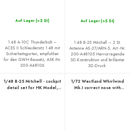
(>5 St)
(>5 St)
Auf Lager
Auf Lager
1:48 A-10C Thunderbolt –
1:48 B-25 Mitchell – 2 St.
ACES II Schleudersitz 1:48 mit
Antenne AS-27/ARN-5, Art.-Nr.
Sicherheitsgurten, empfohlen
200-A48105 Hervorragende
für den GWH-Bausatz, ASK-Nr.
3D-Konstruktion und brillanter
200-A48106
3D-Druck.
1/48 B-25 Mitchell - cockpit
1/72 Westland Whirlwind
detail set for HK Model,
Mk.I correct nose with
Catalog number 200-
Hispano Mk.I barrels - 3D
A48078
print for Special Hobby