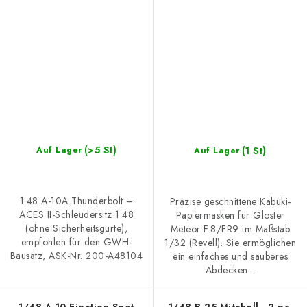
kit
(>5 St)
(1 St)
Auf Lager
Auf Lager
1:48 A-10A Thunderbolt –
Präzise geschnittene Kabuki-
ACES II-Schleudersitz 1:48
Papiermasken für Gloster
(ohne Sicherheitsgurte),
Meteor F.8/FR9 im Maßstab
empfohlen für den GWH-
1/32 (Revell). Sie ermöglichen
Bausatz, ASK-Nr. 200-A48104
ein einfaches und sauberes
Abdecken...