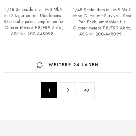
1/48 Schleudersitz - M.B Mk.2
1/48 Schleudersitz - M.B Mk.2
mit Sitzgurten, mit Überlebens -
ohne Gurte, mit Survival - Seat
Sitzschalenpaket, empfohlen für
Pan Pack, empfohlen für
Gloster Meteor F.8/FR9 Airfix,
Gloster Meteor F.8/FR9 Airfix,
ASK-Nr. 200-A48098...
ASK-Nr. 200-A48099...
S
WEITERE 24 LADEN
t
e
u
P
e
1
47
a
r
g
e
i
n
l
i
e
e
m