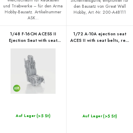
Weichschaum für Radkästen
Sicherheitsgurte, empfohlen für
und Triebwerke – für den Arma
den Bausatz von Great Wall
Hobby-Bausatz. Artikelnummer
Hobby, Art.-Nr. 200-A48111
ASK...
1/48 F-16CM ACESS II
1/72 A-10A ejection seat
Ejection Seat with seat
ACES II with seat belts, rec.
belts - rec. for GWH
for GWH
(>5 St)
(>5 St)
Auf Lager
Auf Lager