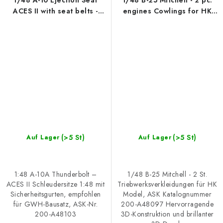
1/48 A-10 Ejection Seat
1/48 B-25 Mitchell - 2 pc.
ACES II with seat belts -
engines Cowlings for HK
recommended for GWH kit
Model, Catalog number
200-A48097
(>5 St)
(>5 St)
Auf Lager
Auf Lager
1:48 A-10A Thunderbolt –
1/48 B-25 Mitchell - 2 St.
ACES II Schleudersitze 1:48 mit
Triebwerksverkleidungen für HK
Sicherheitsgurten, empfohlen
Model, ASK Katalognummer
für GWH-Bausatz, ASK-Nr.
200-A48097 Hervorragende
200-A48103
3D-Konstruktion und brillanter