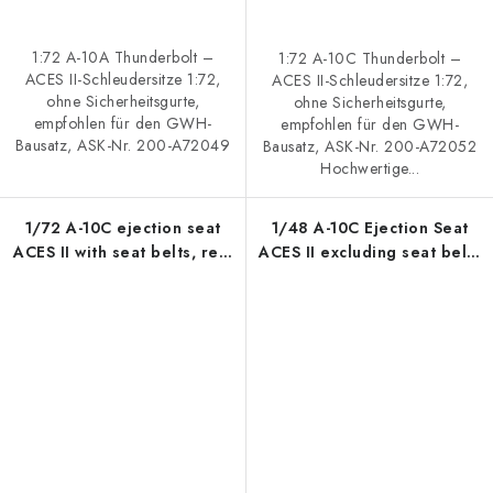
1:72 A-10A Thunderbolt –
1:72 A-10C Thunderbolt –
ACES II-Schleudersitze 1:72,
ACES II-Schleudersitze 1:72,
ohne Sicherheitsgurte,
ohne Sicherheitsgurte,
empfohlen für den GWH-
empfohlen für den GWH-
Bausatz, ASK-Nr. 200-A72049
Bausatz, ASK-Nr. 200-A72052
Hochwertige...
1/72 A-10C ejection seat
1/48 A-10C Ejection Seat
ACES II with seat belts, rec.
ACES II excluding seat belts
for GWH
- recommended for GWH
kit