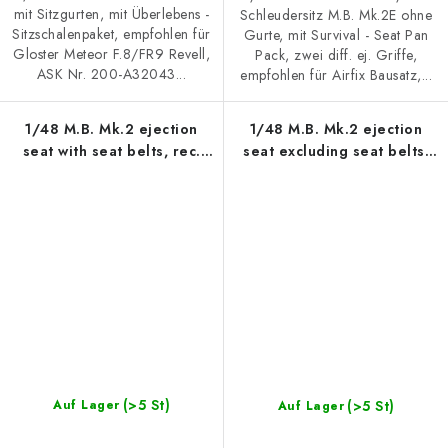
mit Sitzgurten, mit Überlebens -
Schleudersitz M.B. Mk.2E ohne
Sitzschalenpaket, empfohlen für
Gurte, mit Survival - Seat Pan
Gloster Meteor F.8/FR9 Revell,
Pack, zwei diff. ej. Griffe,
ASK Nr. 200-A32043...
empfohlen für Airfix Bausatz,...
1/48 M.B. Mk.2 ejection
1/48 M.B. Mk.2 ejection
seat with seat belts, rec.
seat excluding seat belts,
for Gloster Meteor F.8
rec. for Gloster Meteor F.8
Airfix kit
Airfix kit
(>5 St)
(>5 St)
Auf Lager
Auf Lager