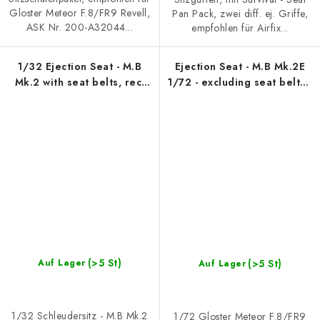
Gloster Meteor F.8/FR9 Revell,
Pan Pack, zwei diff. ej. Griffe,
ASK Nr. 200-A32044...
empfohlen für Airfix...
1/32 Ejection Seat - M.B
Ejection Seat - M.B Mk.2E
Mk.2 with seat belts, rec.
1/72 - excluding seat belts -
for Gloster Meteor F.8/FR9
Recommended for Meteor
Revell
F.8/FR9 Airfix
(>5 St)
(>5 St)
Auf Lager
Auf Lager
1/32 Schleudersitz - M.B Mk.2
1/72 Gloster Meteor F.8/FR9