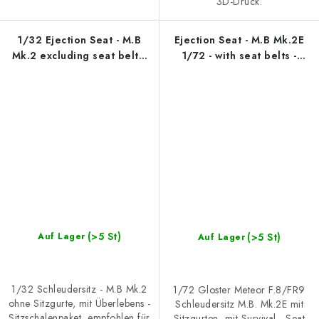
3D-Druck.
1/32 Ejection Seat - M.B
Ejection Seat - M.B Mk.2E
Mk.2 excluding seat belts,
1/72 - with seat belts -
rec. for Gloster Meteor F.8,
Recommended for Meteor
Revell
F.8/FR9 Airfix
(>5 St)
(>5 St)
Auf Lager
Auf Lager
1/32 Schleudersitz - M.B Mk.2
1/72 Gloster Meteor F.8/FR9
ohne Sitzgurte, mit Überlebens -
Schleudersitz M.B. Mk.2E mit
Sitzschalenpaket, empfohlen für
Sitzgurten, mit Survival - Seat