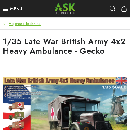
Přejít
Hleda
na
obsah
Vojenská technika
WARHAMMER
1/35 Late War British Army 4x2
ASK PRODUKTY
Heavy Ambulance - Gecko
NOVINKY
PLASTIKOVÉ MODELY
DOPLŇKY K MODELŮM
BARVY A POMŮCKY
PUBLIKACE