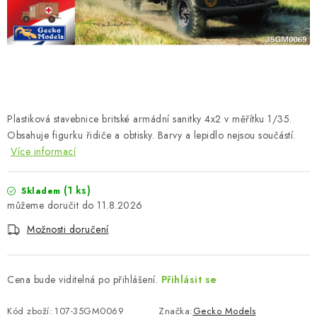
SKY RIDERS COFFEE
PRODÁVANÉ ZNAČKY
O nás
Doprava a platba
Obchodní podmínky
Podmínky ochrany osobních údajů
Reklamační řád
Plastiková stavebnice britské armádní sanitky 4x2 v měřítku 1/35.
Velkoobchod (B2B)
FAQ
Hromadná objednávka
Obsahuje figurku řidiče a obtisky. Barvy a lepidlo nejsou součástí.
Více informací
(1 ks)
Skladem
11.8.2026
Možnosti doručení
Cena bude viditelná po přihlášení.
Přihlásit se
Kód zboží:
107-35GM0069
Značka:
Gecko Models