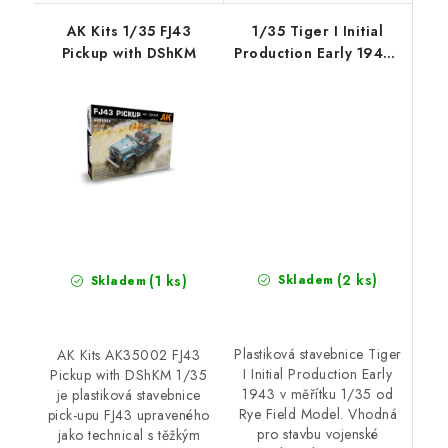
AK Kits 1/35 FJ43
1/35 Tiger I Initial
Pickup with DShKM
Production Early 1943 -
RFM
(2 ks)
(1 ks)
Skladem
Skladem
Plastiková stavebnice Tiger
AK Kits AK35002 FJ43
I Initial Production Early
Pickup with DShKM 1/35
1943 v měřítku 1/35 od
je plastiková stavebnice
Rye Field Model. Vhodná
pick-upu FJ43 upraveného
pro stavbu vojenské
jako technical s těžkým