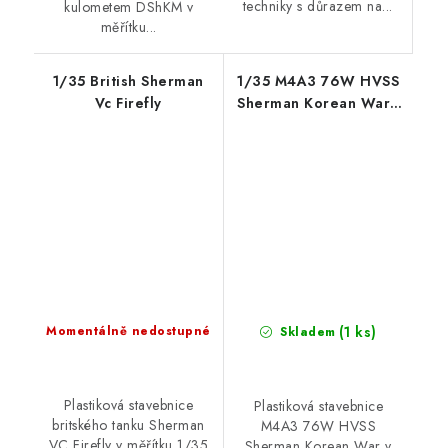
techniky s důrazem na...
kulometem DShKM v
měřítku...
1/35 British Sherman
1/35 M4A3 76W HVSS
Vc Firefly
Sherman Korean War -
RFM
(1 ks)
Momentálně nedostupné
Skladem
Plastiková stavebnice
Plastiková stavebnice
britského tanku Sherman
M4A3 76W HVSS
VC Firefly v měřítku 1/35
Sherman Korean War v