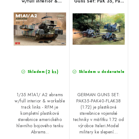
w/full interior &
Guns Set: PaK 35, PaK
workable track links -
40, Flak 38 1/72
RFM
(2 ks)
Skladem
Skladem u dodavatele
1/35 M1A1/ A2 abrams
GERMAN GUNS SET:
w/full interior & workable
PAK35-PAK40-FLAK38
track links - RFM je
(1:72) je plastiková
kompletní plastiková
stavebnice vojenské
stavebnice amerického
techniky v měřítku 1:72 od
hlavního bojového tanku
výrobce Italeri.Model
Abrams...
military ke slepení....