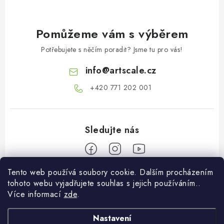
Pomůžeme vám s výběrem
Potřebujete s něčím poradit? Jsme tu pro vás!
info
@
artscale.cz
+420 771 202 001​
Tento web používá soubory cookie. Dalším procházením
Z
tohoto webu vyjadřujete souhlas s jejich používáním..
á
Více informací
zde
.
Informace pro vás
p
a
Nastavení
O nás