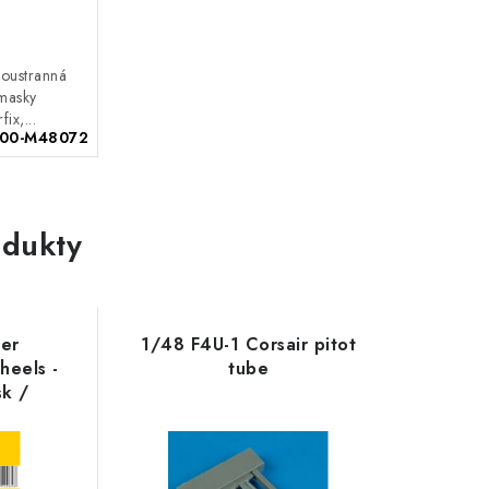
oustranná
 masky
ix,...
00-M48072
dukty
ter
1/48 F4U-1 Corsair pitot
heels -
tube
sk /
Pattern