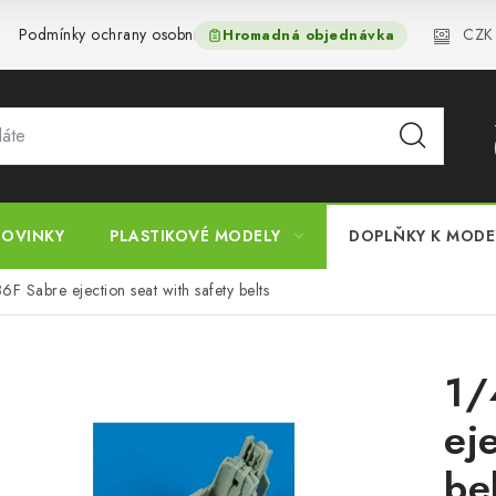
CZK
Podmínky ochrany osobních údajů
Reklamační řád
Velkoo
Hromadná objednávka
OVINKY
PLASTIKOVÉ MODELY
DOPLŇKY K MOD
6F Sabre ejection seat with safety belts
1/
ej
be