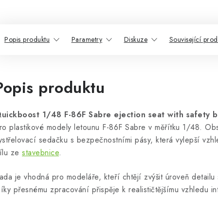
Popis produktu
Parametry
Diskuze
Související prod
Popis produktu
uickboost 1/48 F-86F Sabre ejection seat with safety b
ro plastikové modely letounu F-86F Sabre v měřítku 1/48. Ob
ystřelovací sedačku s bezpečnostními pásy, která vylepší vzhl
ílu ze
stavebnice
.
ada je vhodná pro modeláře, kteří chtějí zvýšit úroveň detail
íky přesnému zpracování přispěje k realističtějšímu vzhledu int