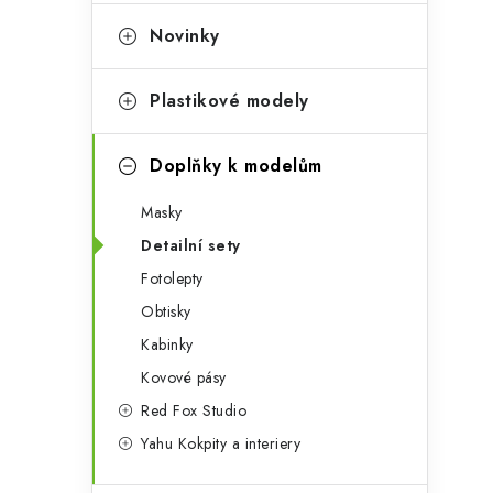
e
t
g
Novinky
r
o
a
r
Plastikové modely
n
i
Doplňky k modelům
e
n
Masky
í
Detailní sety
p
Fotolepty
a
Obtisky
n
Kabinky
Kovové pásy
e
Red Fox Studio
l
Yahu Kokpity a interiery