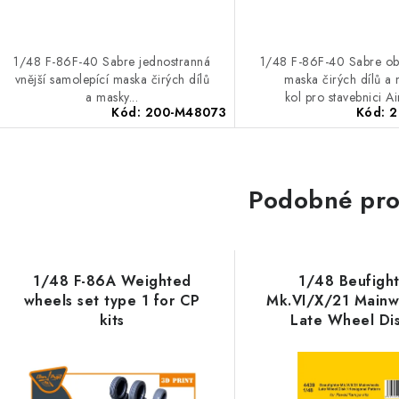
1/48 F-86F-40 Sabre jednostranná
1/48 F-86F-40 Sabre ob
vnější samolepící maska čirých dílů
maska čirých dílů a
a masky...
kol pro stavebnici Airf
Kód:
200-M48073
Kód:
2
Podobné pro
1/48 F-86A Weighted
1/48 Beufigh
wheels set type 1 for CP
Mk.VI/X/21 Mainw
kits
Late Wheel Di
Hexagonal Tread 