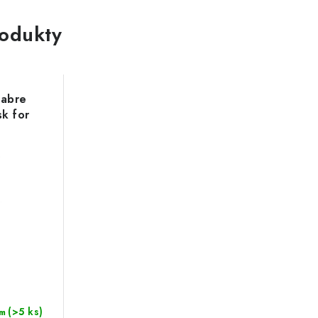
rodukty
Sabre
k for
(>5 ks)
m