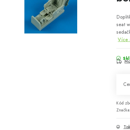
Doplň
seat w
sedačk
Více 
Sk
Mo
Cen
Kód zbo
Značka
Tis