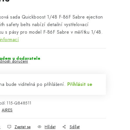
ková sada Quickboost 1/48 F-86F Sabre ejection
ith safety belts nabízí detailní vystřelovací
u s pásy pro model F-86F Sabre v měřítku 1/48.
informací
ladem u dodavatele
žnosti doručení
a bude viditelná po přihlášení.
Přihlásit se
ží:
115-QB48511
:
AIRES
k
Zeptat se
Hlídat
Sdílet