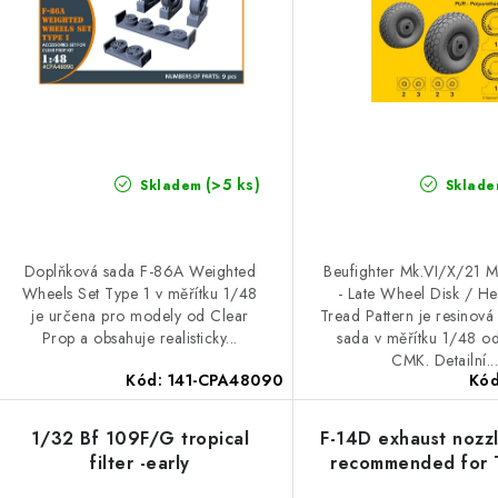
(>5 ks)
Skladem
Sklade
Doplňková sada F-86A Weighted
Beufighter Mk.VI/X/21 
Wheels Set Type 1 v měřítku 1/48
- Late Wheel Disk / H
je určena pro modely od Clear
Tread Pattern je resinov
Prop a obsahuje realisticky...
sada v měřítku 1/48 o
CMK. Detailní..
Kód:
141-CPA48090
Kó
1/32 Bf 109F/G tropical
F-14D exhaust nozz
filter -early
recommended for 