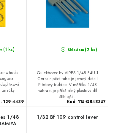
(1 ks)
(2 ks)
m
Skladem
Mainwheels
Quickboost by AIRES 1/48 F4U-1
exagonal
Corsair pitot tube je jemný detail
á doplňková
Pitotovy trubice. V měřítku 1/48
d značky
nahrazuje příliš silný plastový díl
.
štíhlejší...
d:
129-4439
Kód:
115-QB48357
les 1/48
1/32 Bf 109 control lever
TAMIYA