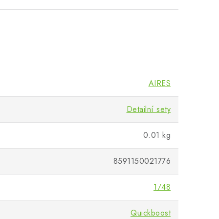
AIRES
Detailní sety
0.01 kg
8591150021776
1/48
Quickboost