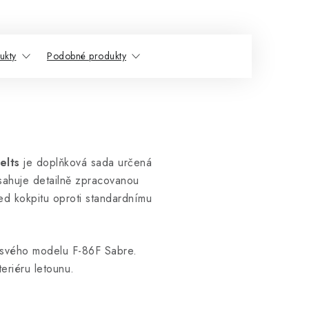
ukty
Podobné produkty
elts
je doplňková sada určená
sahuje detailně zpracovanou
ed kokpitu oproti standardnímu
u svého modelu F-86F Sabre.
eriéru letounu.