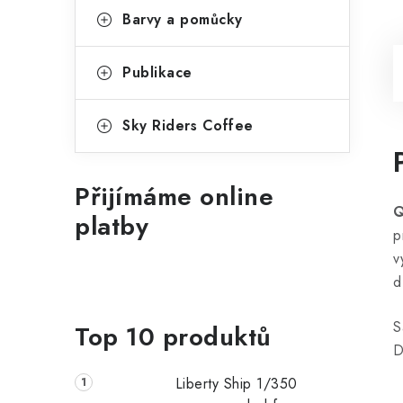
Barvy a pomůcky
Publikace
Sky Riders Coffee
Přijímáme online
Q
platby
p
v
d
S
Top 10 produktů
D
Liberty Ship 1/350