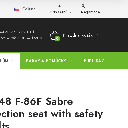
Čeština
bchod (B2B)
FAQ
Hromadná objednávka
Přihlášení
Registrace
+420 771 202 001​
Prázdný košík
(po – pá: 8:30 – 16:00)
NÁKUPNÍ
KOŠÍK
ELŮM
BARVY A POMŮCKY
PUBLIKACE
SKY 
48 F-86F Sabre
ection seat with safety
lts