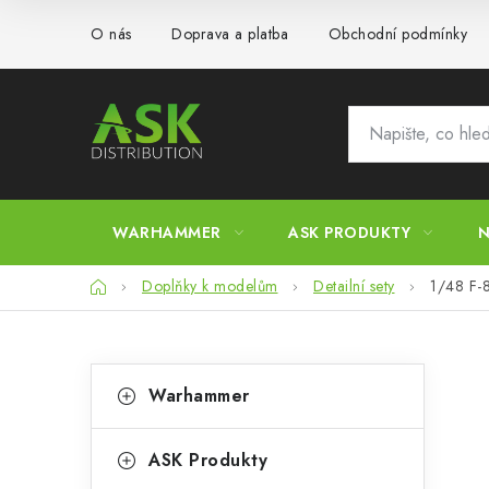
Přejít
O nás
Doprava a platba
Obchodní podmínky
na
obsah
WARHAMMER
ASK PRODUKTY
N
Domů
Doplňky k modelům
Detailní sety
1/48 F-8
P
K
Přeskočit
Warhammer
kategorie
a
o
t
s
ASK Produkty