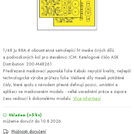
SKY RIDERS COFFEE
PRODÁVANÉ ZNAČKY
O nás
Doprava a platba
Obchodní podmínky
Podmínky ochrany osobních údajů
Reklamační řád
1/48 Ju 88A-4 oboustranná samolepící fit maska čirých dílů
Velkoobchod (B2B)
FAQ
Hromadná objednávka
a podvozkových kol pro stavebnici ICM. Katalogové číslo ASK
Distribution: 200-M48261
Předřezaná maskovací japonská folie Kabuki nejvyšší kvality, nejlepší
technologická výroba průřezu folie. Veškeré díly masek potištěné
čísly, které spolu s návodem přesně definují pozici, umístění a
aplikaci na maskovaném modelu - velké usnadnění práce a úspora
času vedoucí k dokonalému modelu.
Více informací
(>5 ks)
Skladem
10.8.2026
Možnosti doručení