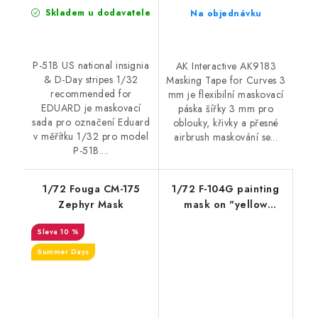
Skladem u dodavatele
Na objednávku
P-51B US national insignia
AK Interactive AK9183
& D-Day stripes 1/32
Masking Tape for Curves 3
recommended for
mm je flexibilní maskovací
EDUARD je maskovací
páska šířky 3 mm pro
sada pro označení Eduard
oblouky, křivky a přesné
v měřítku 1/32 pro model
airbrush maskování se...
P-51B....
1/72 Fouga CM-175
1/72 F-104G painting
Zephyr Mask
mask on "yellow
kabuki paper" for
10 %
REVELL kit
Accessories - Clear
Summer Days
Prop