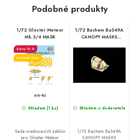
Podobné produkty
1/72 Gloster Meteor
1/72 Bachem Ba349A
Mk.3/4 MASK
CANOPY MASKS
(Brengun kit) canopy
10 %
masks for Brengun kit
Summer Days
60 Kč
(1 ks)
Skladem
Skladem u dodavatele
Sada maskovacích šablon
1/72 Bachem Ba349A
pro Gloster Meteor
CANOPY MASKS