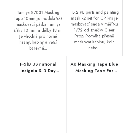
TB.2 PE parts and painting
Tamiya 87031 Masking
mask x2 set for CP kits je
Tape 10mm je modelářská
maskovací sada v měřítku
maskovací páska Tamiya
1/72 od značky Clear
šířky 10 mm a délky 18 m.
Prop. Pomáhá přesně
Je vhodná pro rovné
maskovat kabinu, kola
hrany, kabiny a větší
nebo...
barevná...
P-51B US national
AK Masking Tape Blue
insignia & D-Day
Masking Tape For
stripes 1/32
Curves 3 Mm
recommended for
EDUARD