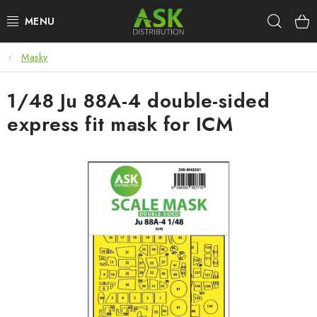
Přejít
Hleda
na
obsah
Masky
WARHAMMER
1/48 Ju 88A-4 double-sided
ASK PRODUKTY
express fit mask for ICM
NOVINKY
PLASTIKOVÉ MODELY
DOPLŇKY K MODELŮM
BARVY A POMŮCKY
PUBLIKACE