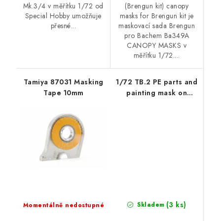
Mk.3/4 v měřítku 1/72 od
(Brengun kit) canopy
Special Hobby umožňuje
masks for Brengun kit je
přesné...
maskovací sada Brengun
pro Bachem Ba349A
CANOPY MASKS v
měřítku 1/72....
Tamiya 87031 Masking
1/72 TB.2 PE parts and
Tape 10mm
painting mask on
"yellow kabuki
paper"x2 set for CP
kits
(3 ks)
Skladem
Momentálně nedostupné