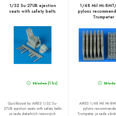
1/32 Su-27UB ejection
1/48 Mil Mi-8MT
seats with safety belts
pylons recommend
Trumpeter
(1 ks)
Skladem
Sklade
Quickboost by AIRES 1/32 Su-
AIRES 1/48 Mil Mi-8M
27UB ejection seats with safety belts
pylons recommende
je sada detailních resinových
Trumpeter je sada závě