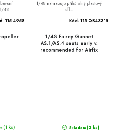
ybavení
1/48 nahrazuje příliš silný plastový
 1/48
díl...
d:
115-4958
Kód:
115-QB48315
ropeller
1/48 Fairey Gannet
AS.1/AS.4 seats early v.
recommended for Airfix
(1 ks)
(3 ks)
m
Skladem