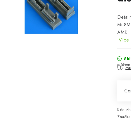
Detail
Mi-8MT
AMK. I
Více 
Sk
Mo
Cen
Kód zbo
Značka