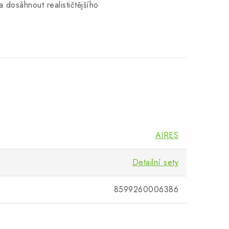
 dosáhnout realističtějšího
AIRES
Detailní sety
8599260006386