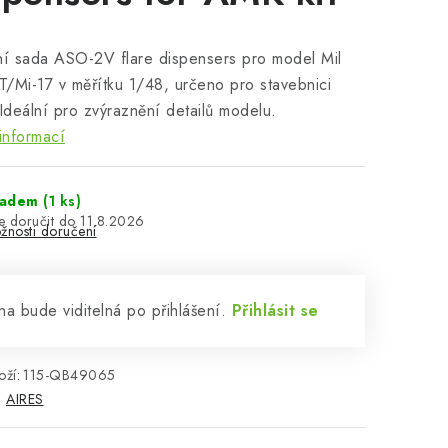
ní sada ASO-2V flare dispensers pro model Mil
/Mi-17 v měřítku 1/48, určeno pro stavebnici
deální pro zvýraznění detailů modelu.
informací
ladem
(1 ks)
11.8.2026
žnosti doručení
a bude viditelná po přihlášení.
Přihlásit se
ží:
115-QB49065
:
AIRES