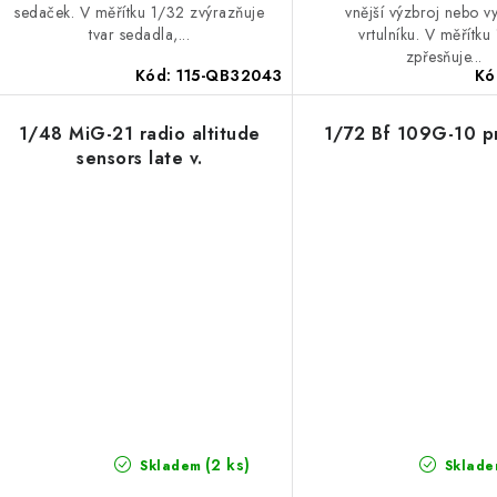
sedaček. V měřítku 1/32 zvýrazňuje
vnější výzbroj nebo v
tvar sedadla,...
vrtulníku. V měřítku
zpřesňuje...
Kód:
115-QB32043
Kó
1/48 MiG-21 radio altitude
1/72 Bf 109G-10 p
sensors late v.
(2 ks)
Skladem
Sklade