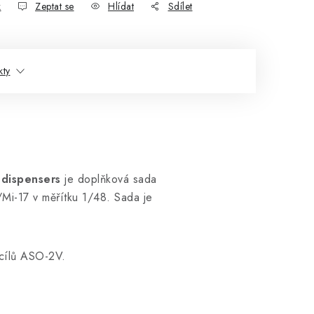
k
Zeptat se
Hlídat
Sdílet
kty
dispensers
je doplňková sada
/Mi-17 v měřítku 1/48. Sada je
 cílů ASO-2V.