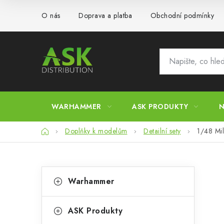
Přejít
O nás
Doprava a platba
Obchodní podmínky
na
obsah
WARHAMMER
ASK PRODUKTY
N
Domů
Doplňky k modelům
Detailní sety
1/48 Mil
P
K
Přeskočit
Warhammer
kategorie
a
o
t
s
ASK Produkty