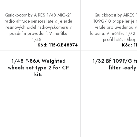
Quickboost by AIRES 1/48 MiG-21
Quickboost by AIRES 
radio altitude sensors late v. je sada
109G-10 propeller je 
resinových čidel radiovýškoměru v
vrtule pro uvedenou v
pozdním provedení. V měřítku
letounu. V měřítku 1/72
1/48...
profil listů, náboj 
Kód:
115-QB48874
Kód:
1
1/48 F-86A Weighted
1/32 Bf 109F/G tr
wheels set type 2 for CP
filter -early
kits