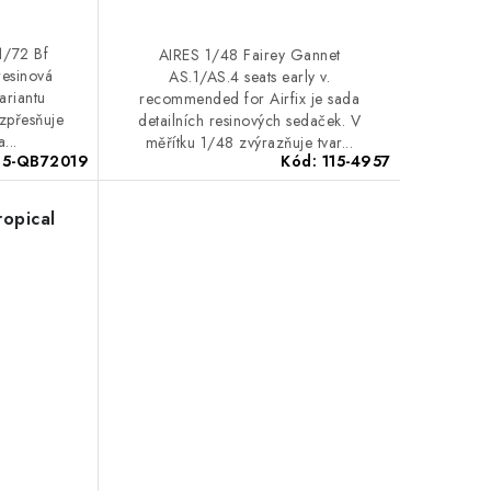
1/72 Bf
AIRES 1/48 Fairey Gannet
resinová
AS.1/AS.4 seats early v.
ariantu
recommended for Airfix je sada
 zpřesňuje
detailních resinových sedaček. V
a...
měřítku 1/48 zvýrazňuje tvar...
15-QB72019
Kód:
115-4957
opical