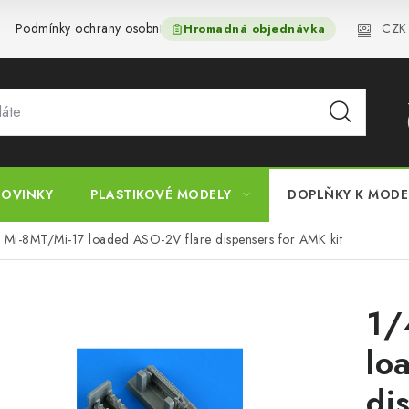
CZK
Podmínky ochrany osobních údajů
Reklamační řád
Velkoo
Hromadná objednávka
OVINKY
PLASTIKOVÉ MODELY
DOPLŇKY K MOD
 Mi-8MT/Mi-17 loaded ASO-2V flare dispensers for AMK kit
1/
lo
di