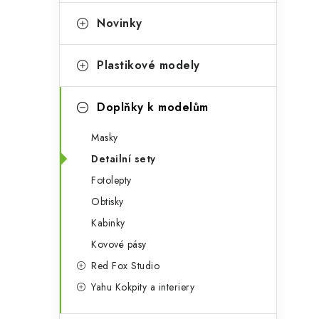
e
t
g
Novinky
r
o
a
r
Plastikové modely
n
i
Doplňky k modelům
e
n
Masky
í
Detailní sety
p
Fotolepty
a
Obtisky
n
Kabinky
Kovové pásy
e
Red Fox Studio
l
Yahu Kokpity a interiery