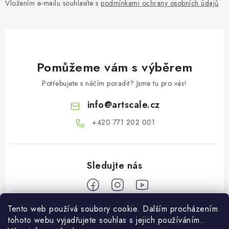
Vložením e-mailu souhlasíte s
podmínkami ochrany osobních údajů
Pomůžeme vám s výběrem
Potřebujete s něčím poradit? Jsme tu pro vás!
info
@
artscale.cz
+420 771 202 001​
Tento web používá soubory cookie. Dalším procházením
Z
tohoto webu vyjadřujete souhlas s jejich používáním..
á