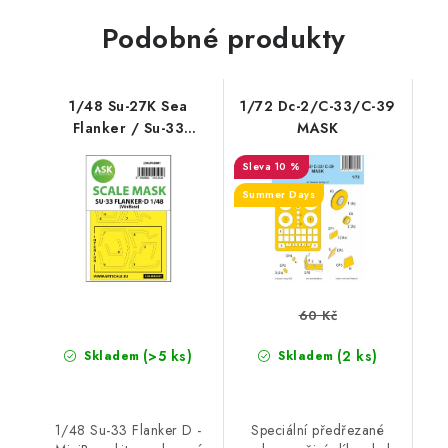
Podobné produkty
1/48 Su-27K Sea
1/72 Dc-2/C-33/C-39
Flanker / Su-33
MASK
Flanker D double-
10 %
sided painting mask
for Minibase
Summer Days
60 Kč
(>5 ks)
(2 ks)
Skladem
Skladem
1/48 Su-33 Flanker D -
Speciální předřezané