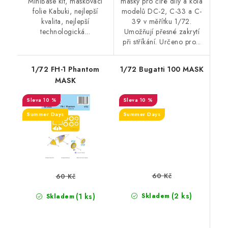
MiniBase kit, maskovací
masky pro čiré díly a kola
folie Kabuki, nejlepší
modelů DC-2, C-33 a C-
kvalita, nejlepší
39 v měřítku 1/72.
technologická...
Umožňují přesné zakrytí
při stříkání. Určeno pro...
1/72 FH-1 Phantom
1/72 Bugatti 100 MASK
MASK
10 %
10 %
Summer Days
Summer Days
60 Kč
60 Kč
(2 ks)
(1 ks)
Skladem
Skladem