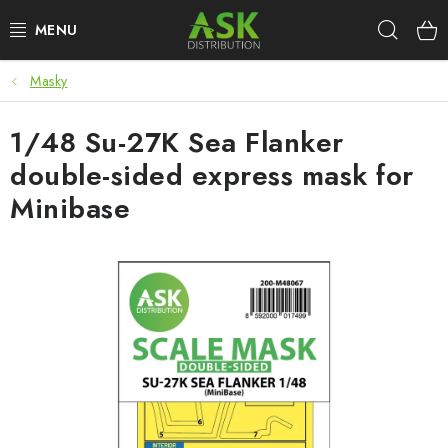
Přejít
Hleda
na
obsah
Masky
WARHAMMER
1/48 Su-27K Sea Flanker
ASK PRODUKTY
double-sided express mask for
NOVINKY
Minibase
PLASTIKOVÉ MODELY
DOPLŇKY K MODELŮM
BARVY A POMŮCKY
PUBLIKACE