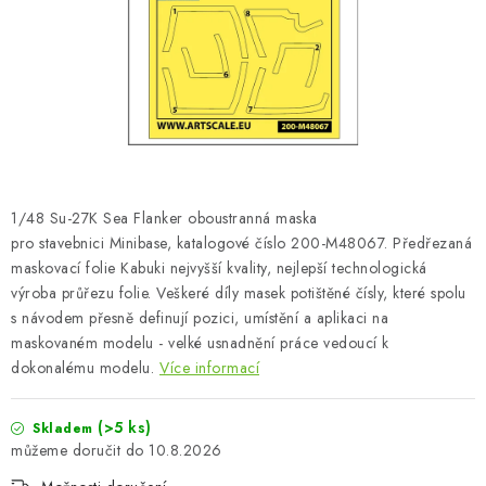
SKY RIDERS COFFEE
PRODÁVANÉ ZNAČKY
O nás
Doprava a platba
Obchodní podmínky
Podmínky ochrany osobních údajů
Reklamační řád
Velkoobchod (B2B)
FAQ
Hromadná objednávka
1/48 Su-27K Sea Flanker oboustranná maska
pro stavebnici Minibase, katalogové číslo 200-M48067. Předřezaná
maskovací folie Kabuki nejvyšší kvality, nejlepší technologická
výroba průřezu folie. Veškeré díly masek potištěné čísly, které spolu
s návodem přesně definují pozici, umístění a aplikaci na
maskovaném modelu - velké usnadnění práce vedoucí k
dokonalému modelu.
Více informací
(>5 ks)
Skladem
10.8.2026