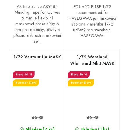
AK Interactive AK9184
EDUARD F-18F 1/72
Masking Tape for Curves
recommended for
6 mm je flexibilní
HASEGAWA je maskovací
maskovací páska šířky 6
šablona v měřítku 1/72
mm pro oblouky, křivky a
určený pro stavebnici
přesné airbrush maskování
HASEGAWA.
se...
1/72 Vautour IIA MASK
1/72 Westland
Whirlwind Mk.I MASK
10 %
10 %
Summer Days
Summer Days
60 Kč
60 Kč
(2 ks)
(1 ks)
Skladem
Skladem