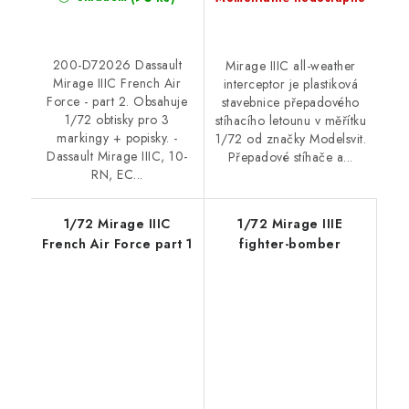
200-D72026 Dassault
Mirage IIIC all-weather
Mirage IIIC French Air
interceptor je plastiková
Force - part 2. Obsahuje
stavebnice přepadového
1/72 obtisky pro 3
stíhacího letounu v měřítku
markingy + popisky. -
1/72 od značky Modelsvit.
Dassault Mirage IIIC, 10-
Přepadové stíhače a...
RN, EC...
1/72 Mirage IIIC
1/72 Mirage IIIE
French Air Force part 1
fighter-bomber