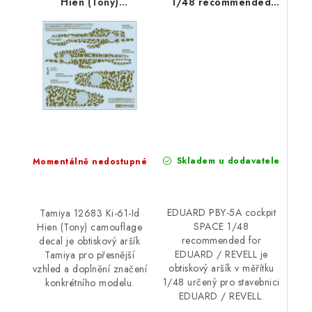
Hien (Tony)
1/48 recommended
camouflage decal
for EDUARD / REVELL
Skladem u dodavatele
Momentálně nedostupné
EDUARD PBY-5A cockpit
Tamiya 12683 Ki-61-Id
SPACE 1/48
Hien (Tony) camouflage
recommended for
decal je obtiskový aršík
EDUARD / REVELL je
Tamiya pro přesnější
obtiskový aršík v měřítku
vzhled a doplnění značení
1/48 určený pro stavebnici
konkrétního modelu.
EDUARD / REVELL.