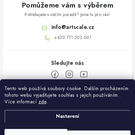
Pomůžeme vám s výběrem
Potřebujete s něčím poradit? Jsme tu pro vás!
info
@
artscale.cz
+420 771 202 001​
Tento web používá soubory cookie. Dalším procházením
Z
tohoto webu vyjadřujete souhlas s jejich používáním..
á
Více informací
zde
.
Informace pro vás
p
a
Nastavení
O nás
Můj účet
t
Doprava a platba
í
Přihlásit se