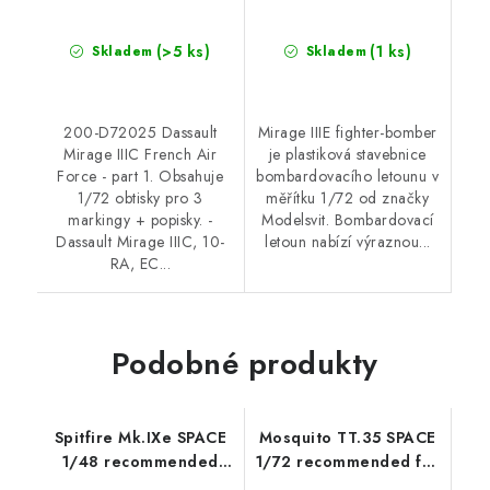
(>5 ks)
(1 ks)
Skladem
Skladem
200-D72025 Dassault
Mirage IIIE fighter-bomber
Mirage IIIC French Air
je plastiková stavebnice
Force - part 1. Obsahuje
bombardovacího letounu v
1/72 obtisky pro 3
měřítku 1/72 od značky
markingy + popisky. -
Modelsvit. Bombardovací
Dassault Mirage IIIC, 10-
letoun nabízí výraznou...
RA, EC...
Podobné produkty
Spitfire Mk.IXe SPACE
Mosquito TT.35 SPACE
1/48 recommended
1/72 recommended for
for AIRFIX
AIRFIX