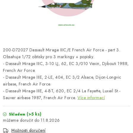
SKY RIDERS COFFEE
PRODÁVANÉ ZNAČKY
O nás
Doprava a platba
Obchodní podmínky
Podmínky ochrany osobních údajů
Reklamační řád
200-D72027 Dassault Mirage IIIC/E French Air Force - part 3.
Velkoobchod (B2B)
FAQ
Hromadná objednávka
Obsahuje 1/72 obtisky pro 3 markingy + popisky.
- Dassault Mirage IIIC, 3-10 LJ, 62, EC 3/010 Vexin, Djibouti 1988,
French Air Force.
- Dassault Mirage IIIE, 2-LE, 404, EC 3/2 Alsace, Dijon-Longvic
airbase, French Air Force.
- Dassault Mirage IIIE, 4-BT, 620, EC 2/4 La Fayette, Luxeil St.-
Sauver airbase 1987, French Air Force.
Více informací
(>5 ks)
Skladem
11.8.2026
Možnosti doručení