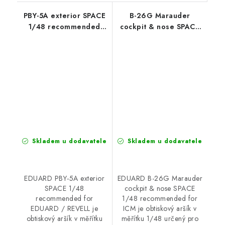
PBY-5A exterior SPACE
B-26G Marauder
1/48 recommended
cockpit & nose SPACE
for EDUARD / REVELL
1/48 recommended for
ICM
Skladem u dodavatele
Skladem u dodavatele
EDUARD PBY-5A exterior
EDUARD B-26G Marauder
SPACE 1/48
cockpit & nose SPACE
recommended for
1/48 recommended for
EDUARD / REVELL je
ICM je obtiskový aršík v
obtiskový aršík v měřítku
měřítku 1/48 určený pro