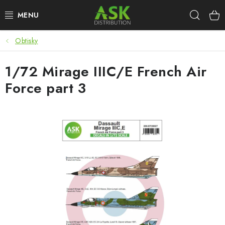
Přejít
Hleda
na
obsah
Obtisky
WARHAMMER
1/72 Mirage IIIC/E French Air
ASK PRODUKTY
Force part 3
NOVINKY
PLASTIKOVÉ MODELY
DOPLŇKY K MODELŮM
BARVY A POMŮCKY
PUBLIKACE