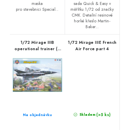
maska
sada Quick & Easy v
pro stavebnici Special...
měřítku 1/72 od značky
CMK. Detailní resinové
horké křeslo Martin-
Baker...
1/72 Mirage IIIB
1/72 Mirage IIIE French
operational trainer (5
Air Force part 4
camo schemes)
(>5 ks)
Skladem
Na objednávku