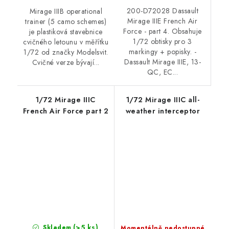
200-D72028 Dassault
Mirage IIIB operational
Mirage IIIE French Air
trainer (5 camo schemes)
Force - part 4. Obsahuje
je plastiková stavebnice
1/72 obtisky pro 3
cvičného letounu v měřítku
markingy + popisky. -
1/72 od značky Modelsvit.
Dassault Mirage IIIE, 13-
Cvičné verze bývají...
QC, EC...
1/72 Mirage IIIC
1/72 Mirage IIIC all-
French Air Force part 2
weather interceptor
(>5 ks)
Skladem
Momentálně nedostupné