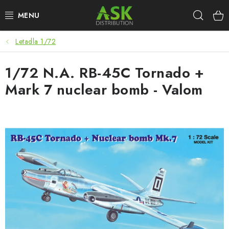
Přejít
Hleda
na
obsah
Letadla 1/72
WARHAMMER
1/72 N.A. RB-45C Tornado +
ASK PRODUKTY
Mark 7 nuclear bomb - Valom
NOVINKY
PLASTIKOVÉ MODELY
DOPLŇKY K MODELŮM
BARVY A POMŮCKY
PUBLIKACE