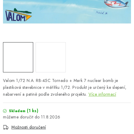
SKY RIDERS COFFEE
PRODÁVANÉ ZNAČKY
O nás
Doprava a platba
Obchodní podmínky
Podmínky ochrany osobních údajů
Reklamační řád
Velkoobchod (B2B)
FAQ
Hromadná objednávka
Valom 1/72 N.A. RB-45C Tornado + Mark 7 nuclear bomb je
plastiková stavebnice v měřítku 1/72. Produkt je určený ke slepení,
nabarvení a patině podle zvoleného projektu.
Více informací
(1 ks)
Skladem
11.8.2026
Možnosti doručení