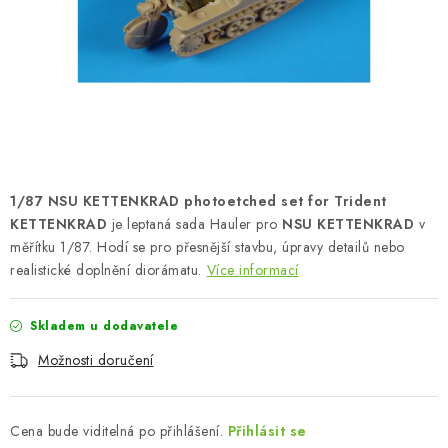
SKY RIDERS COFFEE
PRODÁVANÉ ZNAČKY
O nás
Doprava a platba
Obchodní podmínky
Podmínky ochrany osobních údajů
Reklamační řád
Velkoobchod (B2B)
FAQ
Hromadná objednávka
1/87 NSU KETTENKRAD photoetched set for Trident
KETTENKRAD
je leptaná sada Hauler pro
NSU KETTENKRAD
v
měřítku 1/87. Hodí se pro přesnější stavbu, úpravy detailů nebo
realistické doplnění diorámatu.
Více informací
Skladem u dodavatele
Možnosti doručení
Cena bude viditelná po přihlášení.
Přihlásit se