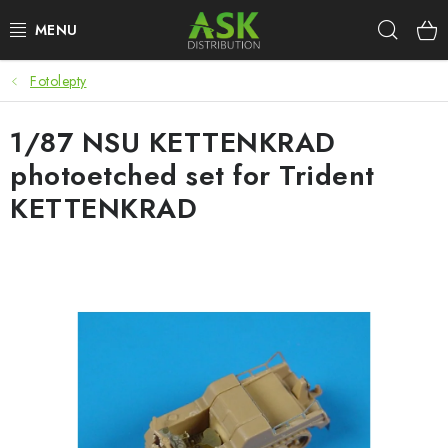
Přejít
Hleda
na
obsah
Fotolepty
WARHAMMER
1/87 NSU KETTENKRAD
ASK PRODUKTY
photoetched set for Trident
NOVINKY
KETTENKRAD
PLASTIKOVÉ MODELY
DOPLŇKY K MODELŮM
BARVY A POMŮCKY
PUBLIKACE