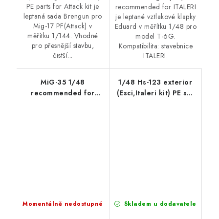
PE parts for Attack kit je
recommended for ITALERI
leptaná sada Brengun pro
je leptané vztlakové klapky
Mig-17 PF(Attack) v
Eduard v měřítku 1/48 pro
měřítku 1/144. Vhodné
model T-6G.
pro přesnější stavbu,
Kompatibilita: stavebnice
čistší...
ITALERI.
MiG-35 1/48
1/48 Hs-123 exterior
recommended for
(Esci,Italeri kit) PE set
HOBBY BOSS
for Italeri-Esci
Momentálně nedostupné
Skladem u dodavatele