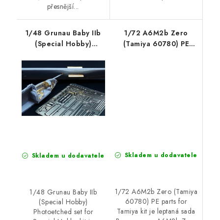
přesnější...
1/48 Grunau Baby IIb
1/72 A6M2b Zero
(Special Hobby)
(Tamiya 60780) PE
Photoetched set for
parts for Tamiya kit
Special Hobby kit
Skladem u dodavatele
Skladem u dodavatele
1/72 A6M2b Zero (Tamiya
1/48 Grunau Baby IIb
60780) PE parts for
(Special Hobby)
Tamiya kit je leptaná sada
Photoetched set for