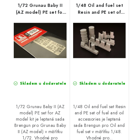
1/72 Grunau Baby II
1/48 Oil and fuel set
(AZ model) PE set for
Resin and PE set of
AZ model kit
fuel and oil
accessories
Skladem u dodavatele
Skladem u dodavatele
1/72 Grunau Baby II (AZ
1/48 Oil and fuel set Resin
model) PE set for AZ
and PE set of fuel and oil
model kit je leptaná sada
accessories je leptaná
Brengun pro Grunau Baby
sada Brengun pro Oil and
II (AZ model) v měřítku
fuel set v měřítku 1/48.
1/72. Vhodné pro
Vhodné pro...