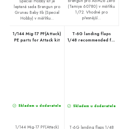
Brengun pro A6M2b Zero
Special Hobby kit je
(Tamiya 60780) v měřítku
leptaná sada Brengun pro
1/72. Vhodné pro
Grunau Baby IIb (Special
přesnější...
Hobby) v měřítku...
1/144 Mig-17 PF(Attack)
T-6G landing flaps
PE parts for Attack kit
1/48 recommended for
ITALERI
Skladem u dodavatele
Skladem u dodavatele
1/144 Mig-17 PF(Attack)
T-6G landing flaps 1/48