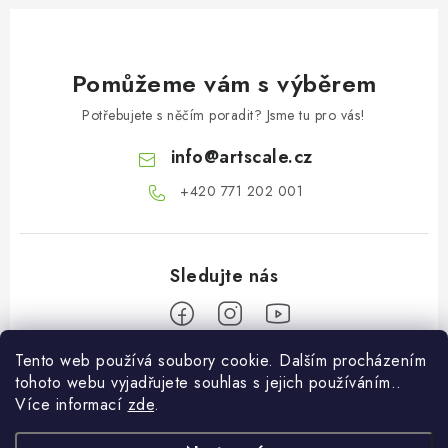
Pomůžeme vám s výběrem
Potřebujete s něčím poradit? Jsme tu pro vás!
info
@
artscale.cz
+420 771 202 001​
Tento web používá soubory cookie. Dalším procházením
Z
tohoto webu vyjadřujete souhlas s jejich používáním..
á
Více informací
zde
.
Informace pro vás
p