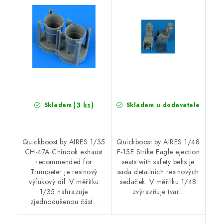
for Trumpeter
safety belts
(3 ks)
Skladem
Skladem u dodavatele
Quickboost by AIRES 1/35
Quickboost by AIRES 1/48
CH-47A Chinook exhaust
F-15E Strike Eagle ejection
recommended for
seats with safety belts je
Trumpeter je resinový
sada detailních resinových
výfukový díl. V měřítku
sedaček. V měřítku 1/48
1/35 nahrazuje
zvýrazňuje tvar...
zjednodušenou část...