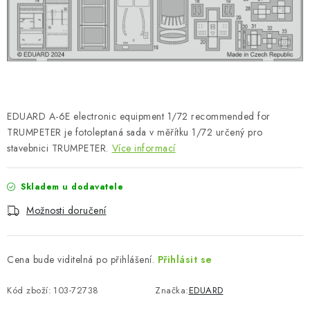
SKY RIDERS COFFEE
PRODÁVANÉ ZNAČKY
O nás
Doprava a platba
Obchodní podmínky
Podmínky ochrany osobních údajů
Reklamační řád
EDUARD A-6E electronic equipment 1/72 recommended for
Velkoobchod (B2B)
FAQ
Hromadná objednávka
TRUMPETER je fotoleptaná sada v měřítku 1/72 určený pro
stavebnici TRUMPETER.
Více informací
Skladem u dodavatele
Možnosti doručení
Cena bude viditelná po přihlášení.
Přihlásit se
Kód zboží:
103-72738
Značka:
EDUARD