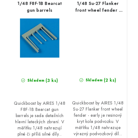
1/48 F8F-1B Bearcat
1/48 Su-27 Flanker
gun barrels
front wheel fender -
early
(2 ks)
(3 ks)
Skladem
Skladem
Quickboost by AIRES 1/48
Quickboost by AIRES 1/48
Su-27 Flanker front wheel
F8F-1B Bearcat gun
fender - early je resinový
barrels je sada detailních
kryt kola podvozku. V
hlavní leteckých zbraní. V
měřítku 1/48 nahrazuje
měřítku 1/48 nahrazují
výrazný podvozkový díl...
plné či příliš silné díly...