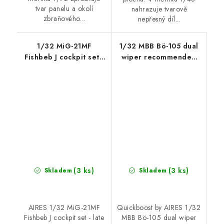
tvar panelu a okolí
nahrazuje tvarově
zbraňového...
nepřesný díl...
1/32 MiG-21MF
1/32 MBB Bö-105 dual
Fishbeb J cockpit set -
wiper recommended
late v.
for Revell
(3 ks)
(3 ks)
Skladem
Skladem
AIRES 1/32 MiG-21MF
Quickboost by AIRES 1/32
Fishbeb J cockpit set - late
MBB Bö-105 dual wiper