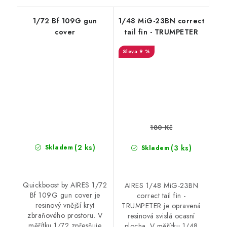
1/72 Bf 109G gun
1/48 MiG-23BN correct
cover
tail fin - TRUMPETER
9 %
180 Kč
(2 ks)
(3 ks)
Skladem
Skladem
Quickboost by AIRES 1/72
AIRES 1/48 MiG-23BN
Bf 109G gun cover je
correct tail fin -
resinový vnější kryt
TRUMPETER je opravená
zbraňového prostoru. V
resinová svislá ocasní
měřítku 1/72 zpřesňuje
plocha. V měřítku 1/48