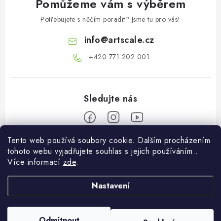
Pomůžeme vám s výběrem
Potřebujete s něčím poradit? Jsme tu pro vás!
info
@
artscale.cz
+420 771 202 001​
Tento web používá soubory cookie. Dalším procházením
Z
tohoto webu vyjadřujete souhlas s jejich používáním..
á
Více informací
zde
.
Informace pro vás
p
a
Nastavení
O nás
Můj účet
t
Doprava a platba
í
Přihlásit se
Odmítnout