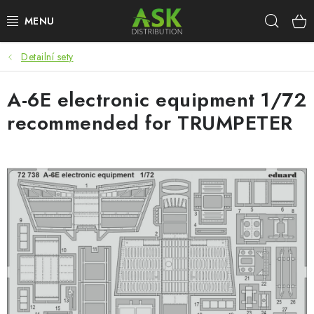
Přejít
Hleda
na
obsah
Detailní sety
WARHAMMER
A-6E electronic equipment 1/72
ASK PRODUKTY
recommended for TRUMPETER
NOVINKY
PLASTIKOVÉ MODELY
DOPLŇKY K MODELŮM
BARVY A POMŮCKY
PUBLIKACE