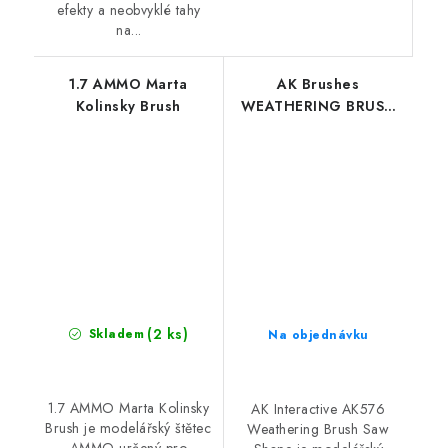
efekty a neobvyklé tahy
na...
1.7 AMMO Marta
AK Brushes
Kolinsky Brush
WEATHERING BRUSH
SAW SHAPE
(2 ks)
Skladem
Na objednávku
1.7 AMMO Marta Kolinsky
AK Interactive AK576
Brush je modelářský štětec
Weathering Brush Saw
AMMO určený pro