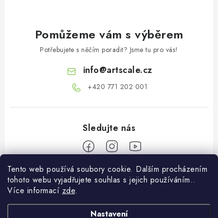
Pomůžeme vám s výběrem
Potřebujete s něčím poradit? Jsme tu pro vás!
info
@
artscale.cz
+420 771 202 001​
Tento web používá soubory cookie. Dalším procházením
Z
tohoto webu vyjadřujete souhlas s jejich používáním..
á
Více informací
zde
.
Informace pro vás
p
a
Nastavení
O nás