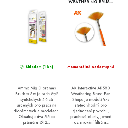
WEATHERING BRUSH
FAN SHAPE
(1 ks)
Skladem
Momentálně nedostupné
Ammo Mig Dioramas
AK Interactive AK580
Brushes Set je sada čtyř
Weathering Brush Fan
syntetických štětců
Shape je modelářský
určených pro práci na
štětec vhodný pro
diorámatech a modelech.
sjednocení povrchu,
Obsahuje dva štětce
prachové efekty, jemné
průměru Ø12...
roztahování filtrů a...