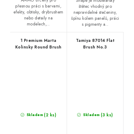
Shape je modelářský
přesnou práci s barvami,
štětec vhodný pro
efekty, obtisky, drybrushem
nepravidelné stečeniny,
nebo detaily na
špínu kolem panelů, práci
modelech,...
s pigmenty a...
1 Premium Marta
Tamiya 87014 Flat
Kolinsky Round Brush
Brush No.3
(2 ks)
(3 ks)
Skladem
Skladem