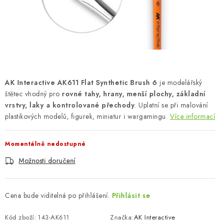
SKY RIDERS COFFEE
PRODÁVANÉ ZNAČKY
O nás
Doprava a platba
Obchodní podmínky
Podmínky ochrany osobních údajů
Reklamační řád
AK Interactive AK611 Flat Synthetic Brush 6
je modelářský
Velkoobchod (B2B)
FAQ
Hromadná objednávka
štětec vhodný pro
rovné tahy, hrany, menší plochy, základní
vrstvy, laky a kontrolované přechody
. Uplatní se při malování
plastikových modelů, figurek, miniatur i wargamingu.
Více informací
Momentálně nedostupné
Možnosti doručení
Cena bude viditelná po přihlášení.
Přihlásit se
Kód zboží:
143-AK611
Značka:
AK Interactive