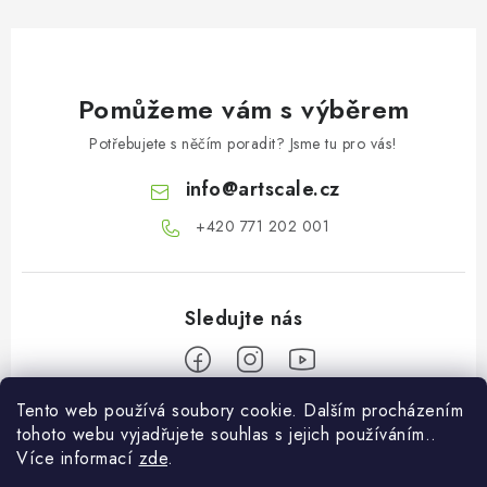
Pomůžeme vám s výběrem
Potřebujete s něčím poradit? Jsme tu pro vás!
info
@
artscale.cz
+420 771 202 001​
Tento web používá soubory cookie. Dalším procházením
Z
tohoto webu vyjadřujete souhlas s jejich používáním..
á
Více informací
zde
.
Informace pro vás
p