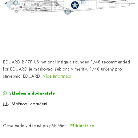
SKY RIDERS COFFEE
PRODÁVANÉ ZNAČKY
O nás
Doprava a platba
Obchodní podmínky
Podmínky ochrany osobních údajů
Reklamační řád
Velkoobchod (B2B)
FAQ
Hromadná objednávka
EDUARD B-17F US national insignia rounded 1/48 recommended
for EDUARD je maskovací šablona v měřítku 1/48 určený pro
stavebnici EDUARD.
Více informací
Skladem u dodavatele
Možnosti doručení
Cena bude viditelná po přihlášení.
Přihlásit se