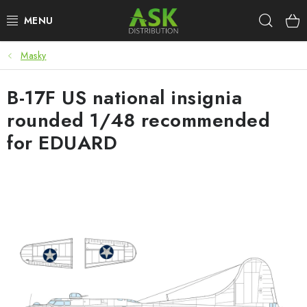
Přejít
Hleda
na
obsah
Masky
WARHAMMER
B-17F US national insignia
ASK PRODUKTY
rounded 1/48 recommended
NOVINKY
for EDUARD
PLASTIKOVÉ MODELY
DOPLŇKY K MODELŮM
BARVY A POMŮCKY
PUBLIKACE