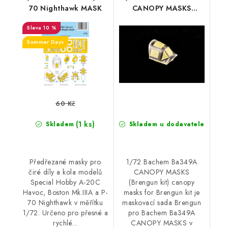
70 Nighthawk MASK
CANOPY MASKS
(Brengun kit) canopy
10 %
masks for Brengun kit
Summer Days
60 Kč
(1 ks)
Skladem
Skladem u dodavatele
Předřezané masky pro
1/72 Bachem Ba349A
čiré díly a kola modelů
CANOPY MASKS
Special Hobby A-20C
(Brengun kit) canopy
Havoc, Boston Mk.IIIA a P-
masks for Brengun kit je
70 Nighthawk v měřítku
maskovací sada Brengun
1/72. Určeno pro přesné a
pro Bachem Ba349A
rychlé...
CANOPY MASKS v