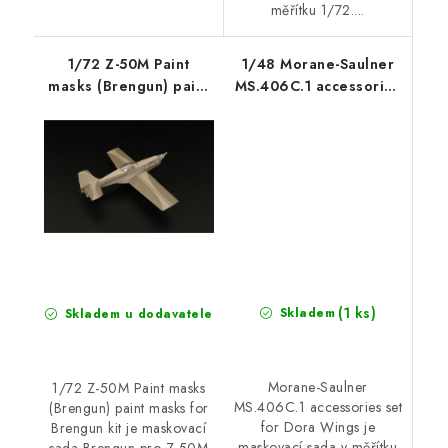
měřítku 1/72....
1/72 Z-50M Paint
1/48 Morane-Saulner
masks (Brengun) paint
MS.406C.1 accessories
masks for Brengun kit
set for Dora Wings
(1 ks)
Skladem
Skladem u dodavatele
Morane-Saulner
1/72 Z-50M Paint masks
MS.406C.1 accessories set
(Brengun) paint masks for
for Dora Wings je
Brengun kit je maskovací
maskovací sada v měřítku