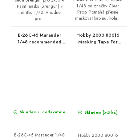
sada Brengun pro Z-50M
1/48 od značky Clear
Paint masks (Brengun) v
Prop. Pomáhá přesně
měřítku 1/72. Vhodné
maskovat kabinu, kola...
pro...
B-26C-45 Marauder
Hobby 2000 80016
1/48 recommended
Masking Tape For
for ICM
Curves 3,5mm x 18m
(>5 ks)
Skladem u dodavatele
Skladem
B-26C-45 Marauder 1/48
Hobby 2000 80016