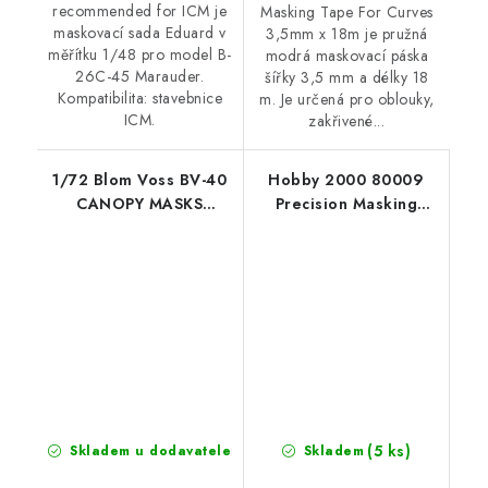
recommended for ICM je
Masking Tape For Curves
maskovací sada Eduard v
3,5mm x 18m je pružná
měřítku 1/48 pro model B-
modrá maskovací páska
26C-45 Marauder.
šířky 3,5 mm a délky 18
Kompatibilita: stavebnice
m. Je určená pro oblouky,
ICM.
zakřivené...
1/72 Blom Voss BV-40
Hobby 2000 80009
CANOPY MASKS
Precision Masking
Painting masks for
Tape 5mm x 18m
Brengun kit
(5 ks)
Skladem u dodavatele
Skladem