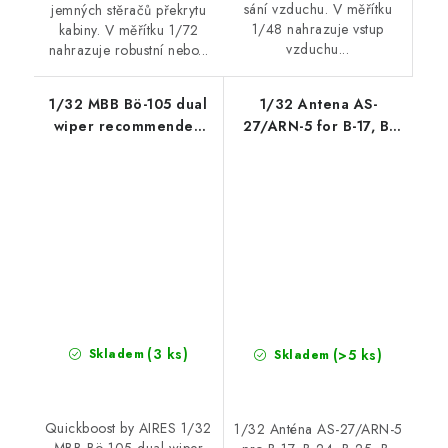
sání vzduchu. V měřítku
jemných stěračů překrytu
1/48 nahrazuje vstup
kabiny. V měřítku 1/72
vzduchu...
nahrazuje robustní nebo...
1/32 MBB Bö-105 dual
1/32 Antena AS-
wiper recommended
27/ARN-5 for B-17, B-
for Revell
24, B-25, B-26, B-29,
DC-3, C-47 a.o., ASK
cat. no 200-A32045
(3 ks)
(>5 ks)
Skladem
Skladem
Quickboost by AIRES 1/32
1/32 Anténa AS-27/ARN-5
MBB Bö-105 dual wiper