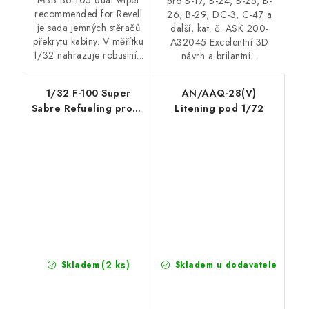
pro B-17, B-24, B-25, B-
recommended for Revell
26, B-29, DC-3, C-47 a
je sada jemných stěračů
další, kat. č. ASK 200-
překrytu kabiny. V měřítku
A32045 Excelentní 3D
1/32 nahrazuje robustní...
návrh a brilantní...
1/32 F-100 Super
AN/AAQ-28(V)
Sabre Refueling probe
Litening pod 1/72
- Type B
(2 ks)
Skladem
Skladem u dodavatele