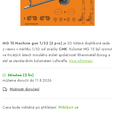
SKY RIDERS COFFEE
PRODÁVANÉ ZNAČKY
O nás
Doprava a platba
Obchodní podmínky
Podmínky ochrany osobních údajů
Reklamační řád
MG 15 Machine gun 1/32 (2 pcs)
je 3D tištěná doplňková sada
Velkoobchod (B2B)
FAQ
Hromadná objednávka
z resinu v měřítku 1/32 od značky
CMK
. Kulomet MG 15 byl vyvinut
ve třicátých letech minulého století společností Rheinmetall-Borsig a
stal se standardním kulometem Luftwaffe.
Více informací
(2 ks)
Skladem
11.8.2026
Možnosti doručení
Cena bude viditelná po přihlášení.
Přihlásit se