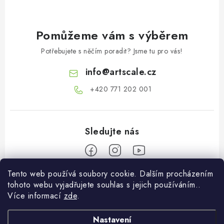
Pomůžeme vám s výběrem
Potřebujete s něčím poradit? Jsme tu pro vás!
info
@
artscale.cz
+420 771 202 001​
Tento web používá soubory cookie. Dalším procházením
Z
tohoto webu vyjadřujete souhlas s jejich používáním..
á
Více informací
zde
.
Informace pro vás
p
a
Nastavení
O nás