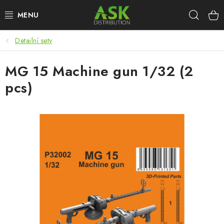
Přejít
Hleda
na
obsah
Detailní sety
WARHAMMER
MG 15 Machine gun 1/32 (2
ASK PRODUKTY
pcs)
NOVINKY
PLASTIKOVÉ MODELY
DOPLŇKY K MODELŮM
BARVY A POMŮCKY
PUBLIKACE