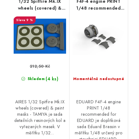
1/32 Spitfire Mk.IX
F4F-4 engine PRINT
wheels (covered) &
1/48 recommended
paint masks - TAMIYA
for EDUARD
9 %
212,50 Kč
(4 ks)
Skladem
Momentálně nedostupné
AIRES 1/32 Spitfire Mk.IX
EDUARD F4F-4 engine
wheels (covered) & paint
PRINT 1/48
masks - TAMIYA je sada
recommended for
detailních resinových kol a
EDUARD je doplňková
vyřezaných masek. V
sada Eduard Brassin v
měřítku 1/32...
měřítku 1/48 určený pro
stavebnici EDUARD.