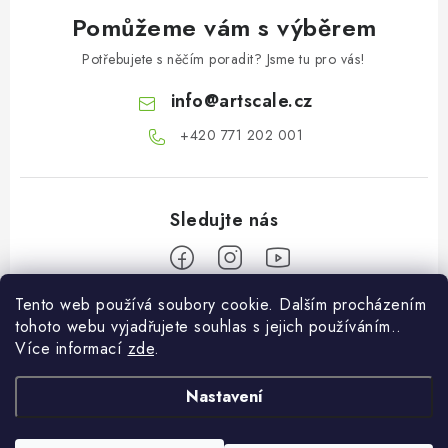
Pomůžeme vám s výběrem
Potřebujete s něčím poradit? Jsme tu pro vás!
info
@
artscale.cz
+420 771 202 001​
Tento web používá soubory cookie. Dalším procházením
Z
tohoto webu vyjadřujete souhlas s jejich používáním..
á
Více informací
zde
.
Informace pro vás
p
a
Nastavení
O nás
Můj účet
t
Doprava a platba