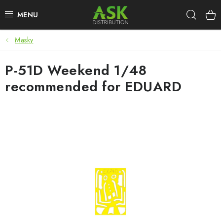
Přejít
Hleda
na
obsah
Masky
WARHAMMER
P-51D Weekend 1/48
ASK PRODUKTY
recommended for EDUARD
NOVINKY
PLASTIKOVÉ MODELY
DOPLŇKY K MODELŮM
BARVY A POMŮCKY
PUBLIKACE