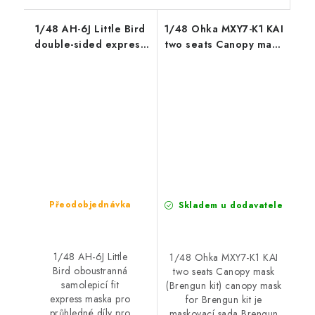
1/48 AH-6J Little Bird
1/48 Ohka MXY7-K1 KAI
double-sided express
two seats Canopy mask
fit mask for ICM
(Brengun kit) canopy
mask for Brengun kit
Přeodobjednávka
Skladem u dodavatele
1/48 AH-6J Little
1/48 Ohka MXY7-K1 KAI
Bird oboustranná
two seats Canopy mask
samolepicí fit
(Brengun kit) canopy mask
express maska pro
for Brengun kit je
průhledné díly pro
maskovací sada Brengun