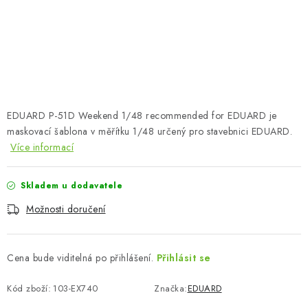
SKY RIDERS COFFEE
PRODÁVANÉ ZNAČKY
O nás
Doprava a platba
Obchodní podmínky
Podmínky ochrany osobních údajů
Reklamační řád
EDUARD P-51D Weekend 1/48 recommended for EDUARD je
Velkoobchod (B2B)
FAQ
Hromadná objednávka
maskovací šablona v měřítku 1/48 určený pro stavebnici EDUARD.
Více informací
Skladem u dodavatele
Možnosti doručení
Cena bude viditelná po přihlášení.
Přihlásit se
Kód zboží:
103-EX740
Značka:
EDUARD