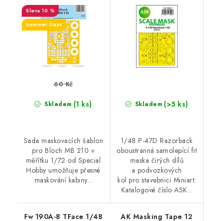
fit mask for MINIART
10 %
Summer Days
60 Kč
(1 ks)
(>5 ks)
Skladem
Skladem
Sada maskovacích šablon
1/48 P-47D Razorback
pro Bloch MB 210 v
oboustranná samolepící fit
měřítku 1/72 od Special
maska čirých dílů
Hobby umožňuje přesné
a podvozkových
maskování kabiny...
kol pro stavebnici Miniart.
Katalogové číslo ASK...
Fw 190A-8 TFace 1/48
AK Masking Tape 12