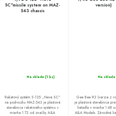
SC"missile system on MAZ-
version)
543 chassis
(1 ks)
Na sklade
Na sklade
Raketový systém S-125 „Neva SC“
Gee Bee R2 (verzia z r
na podvozku MAZ-543 je plastová
je plastová stavebnica pr
stavebnica raketového systému v
lietadla v mierke 1:48 
mierke 1:72 od značky A&A
A&A Models. Závodné li