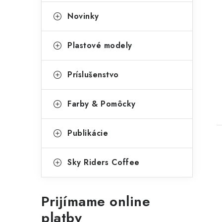
e
g
Novinky
ó
r
Plastové modely
i
t
Príslušenstvo
e
Farby & Pomôcky
Publikácie
Sky Riders Coffee
Prijímame online
platby