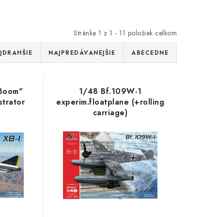
Stránka
1
z
1
-
11
položiek celkom
JDRAHŠIE
NAJPREDÁVANEJŠIE
ABECEDNE
 Boom"
1/48 Bf.109W-1
trator
experim.floatplane (+rolling
carriage)