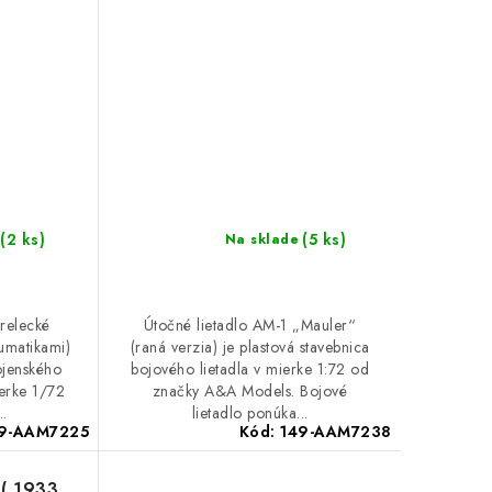
(2 ks)
(5 ks)
Na sklade
relecké
Útočné lietadlo AM-1 „Mauler“
umatikami)
(raná verzia) je plastová stavebnica
ojenského
bojového lietadla v mierke 1:72 od
erke 1/72
značky A&A Models. Bojové
..
lietadlo ponúka...
9-AAM7225
Kód:
149-AAM7238
( 1933