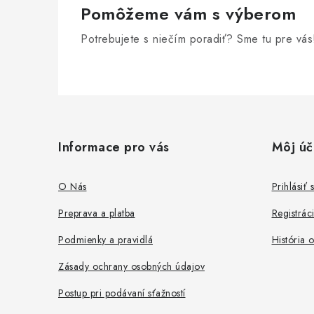
r
Pomôžeme vám s výberom
Potrebujete s niečím poradiť? Sme tu pre vás
Z
á
Informace pro vás
Môj úč
p
i
ä
O Nás
Prihlásiť 
t
Preprava a platba
Registrác
i
Podmienky a pravidlá
História 
e
Zásady ochrany osobných údajov
Postup pri podávaní sťažností