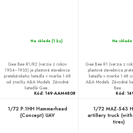
(1 ks)
Na sklade
Na sklade
Gee Bee R1/R2 (verzia z rokov
Gee Bee R1 (verzia z rok
1934–1935) je plastová stavebnica
plastová stavebnica pre
pretekárskeho lietadla v mierke 1:48
lietadla v mierke 1:48 
od značky A&A Models. Závodné
A&A Models. Závodné li
lietadlá Gee...
Bee...
Kód:
149-AAM4808
Kód:
14
1/72 P.1HH Hammerhead
1/72 MAZ-543 
(Concept) UAV
artillery truck (wit
tires)