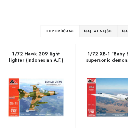
R
ODPORÚČAME
NAJLACNEJŠIE
NA
a
V
d
1/72 Hawk 209 light
1/72 XB-1 "Baby
ý
e
fighter (Indonesian A.F.)
supersonic demons
p
n
i
s
e
p
p
r
r
o