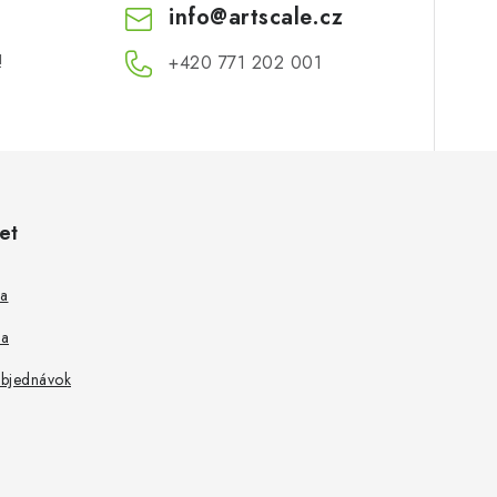
info
@
artscale.cz
v
!
+420 771 202 001​
k
y
v
ý
p
et
s
sa
u
ia
objednávok