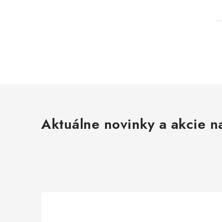
l
Aktuálne novinky a akcie na
i