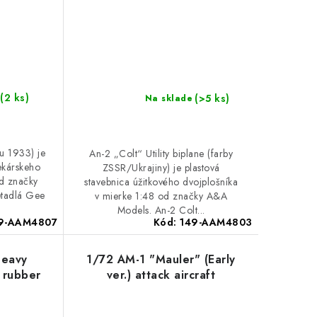
(2 ks)
(>5 ks)
Na sklade
u 1933) je
An-2 „Colt“ Utility biplane (farby
tekárskeho
ZSSR/Ukrajiny) je plastová
od značky
stavebnica úžitkového dvojplošníka
etadlá Gee
v mierke 1:48 od značky A&A
Models. An-2 Colt...
9-AAM4807
Kód:
149-AAM4803
Heavy
1/72 AM-1 "Mauler" (Early
h rubber
ver.) attack aircraft