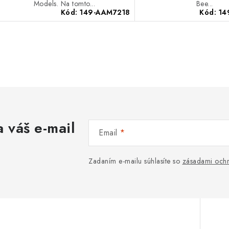
Models. Na tomto...
Bee...
Kód:
149-AAM7218
Kód:
14
O
v
á
 váš e-mail
d
Email
a
c
Zadaním e-mailu súhlasíte so
zásadami ochr
e
p