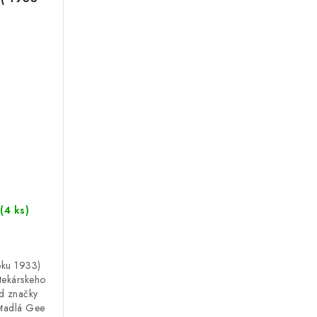
(4 ks)
oku 1933)
etekárskeho
od značky
etadlá Gee