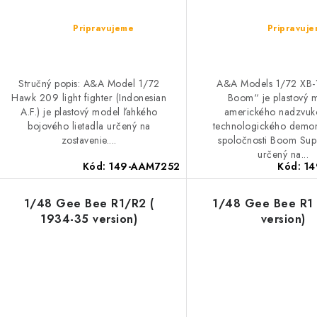
o
d
d
Pripravujeme
Pripravuj
u
u
k
k
Stručný popis: A&A Model 1/72
A&A Models 1/72 XB-
Hawk 209 light fighter (Indonesian
Boom“ je plastový 
t
A.F.) je plastový model ľahkého
amerického nadzvuk
o
o
bojového lietadla určený na
technologického demon
zostavenie....
spoločnosti Boom Sup
v
v
určený na...
Kód:
149-AAM7252
Kód:
14
1/48 Gee Bee R1/R2 (
1/48 Gee Bee R1 
1934-35 version)
version)