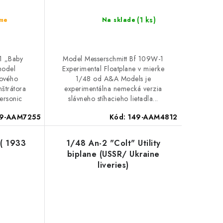
(1 ks)
eme
Na sklade
1 „Baby
Model Messerschmitt Bf 109W-1
model
Experimental Floatplane v mierke
ového
1/48 od A&A Models je
štrátora
experimentálna nemecká verzia
ersonic
slávneho stíhacieho lietadla...
9-AAM7255
Kód:
149-AAM4812
( 1933
1/48 An-2 "Colt" Utility
biplane (USSR/ Ukraine
liveries)