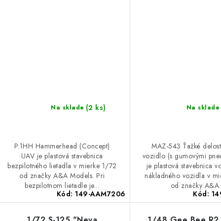
(2 ks)
Na sklade
Na sklade
P.1HH Hammerhead (Concept)
MAZ-543 Ťažké delost
UAV je plastová stavebnica
vozidlo (s gumovými pne
bezpilotného lietadla v mierke 1/72
je plastová stavebnica v
od značky A&A Models. Pri
nákladného vozidla v mi
bezpilotnom lietadle je...
od značky A&A.
Kód:
149-AAM7206
Kód:
14
1/72 S-125 "Neva
1/48 Gee Bee R2 