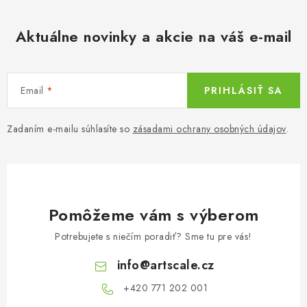
á
d
Aktuálne novinky a akcie na váš e-mail
a
c
i
Email
PRIHLÁSIŤ SA
e
p
r
Zadaním e-mailu súhlasíte so
zásadami ochrany osobných údajov
.
v
k
y
v
Pomôžeme vám s výberom
ý
p
Potrebujete s niečím poradiť? Sme tu pre vás!
i
info
@
artscale.cz
s
u
+420 771 202 001​