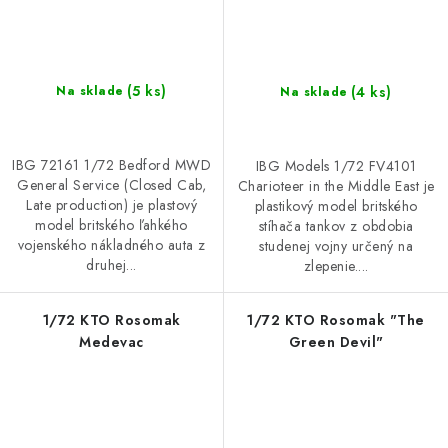
(5 ks)
(4 ks)
Na sklade
Na sklade
IBG 72161 1/72 Bedford MWD
IBG Models 1/72 FV4101
General Service (Closed Cab,
Charioteer in the Middle East je
Late production) je plastový
plastikový model britského
model britského ľahkého
stíhača tankov z obdobia
vojenského nákladného auta z
studenej vojny určený na
druhej...
zlepenie....
1/72 KTO Rosomak
1/72 KTO Rosomak "The
Medevac
Green Devil"