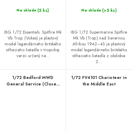
(5 ks)
(>5 ks)
Na sklade
Na sklade
IBG 1/72 Essentials: Spitfire Mk
IBG 1/72 Supermarine Spitfire
Vb Trop. (Vokes) je plastový
Mk Vb (Trop.) nad Severnou
model legendárneho britského
Afrikou 1942–43 je plastový
stíhacieho lietadla v tropickej
model legendárneho britského
verzii určený na...
stíhacieho lietadla z obdobia
2....
1/72 Bedford MWD
1/72 FV4101 Charioteer in
General Service (Closed
the Middle East
Cab, Late production)