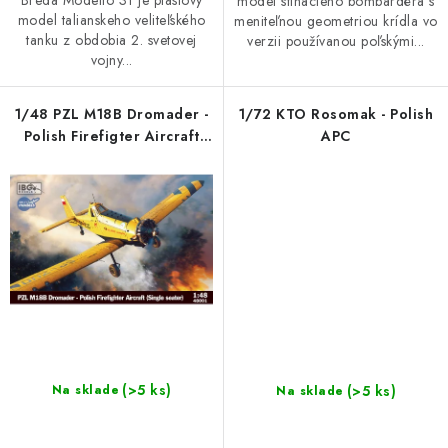
Breda Modello 31 je plastový
model stíhacieho bombardéra s
model talianskeho veliteľského
meniteľnou geometriou krídla vo
tanku z obdobia 2. svetovej
verzii používanou poľskými...
vojny...
1/48 PZL M18B Dromader -
1/72 KTO Rosomak - Polish
Polish Firefigter Aircraft
APC
(Single seater)
(>5 ks)
(>5 ks)
Na sklade
Na sklade