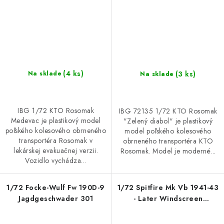
(4 ks)
(3 ks)
Na sklade
Na sklade
IBG 1/72 KTO Rosomak
IBG 72135 1/72 KTO Rosomak
Medevac je plastikový model
"Zelený diabol" je plastikový
poľského kolesového obrneného
model poľského kolesového
transportéra Rosomak v
obrneného transportéra KTO
lekárskej evakuačnej verzii.
Rosomak. Model je moderné...
Vozidlo vychádza...
1/72 Focke-Wulf Fw 190D-9
1/72 Spitfire Mk Vb 1941-43
Jagdgeschwader 301
- Later Windscreen
(integrated bulletproof
panel)