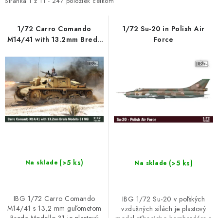
i
e
SKY RIDERS COFFEE
Stránka
1
z
11
-
247
položiek celkom
s
n
PREDÁVANÉ ZNAČKY
p
i
1/72 Carro Comando
1/72 Su-20 in Polish Air
M14/41 with 13.2mm Breda
Force
r
e
Modello 31 MG
O Nás
Preprava a platba
Podmienky a pravidlá
o
p
d
r
Zásady ochrany osobných údajov
u
o
Postup pri podávaní sťažností
Veľkoobchod
FAQ
k
d
Hromadná objednávka
t
u
o
k
v
t
o
(>5 ks)
v
(>5 ks)
Na sklade
Na sklade
IBG 1/72 Carro Comando
IBG 1/72 Su-20 v poľských
M14/41 s 13,2 mm guľometom
vzdušných silách je plastový