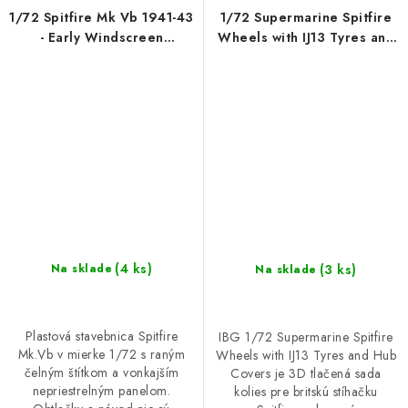
1/72 Spitfire Mk Vb 1941-43
1/72 Supermarine Spitfire
- Early Windscreen
Wheels with IJ13 Tyres and
(external bulletproof panel)
Hub Covers - 3d Printed Set
(4 ks)
(3 ks)
Na sklade
Na sklade
Plastová stavebnica Spitfire
IBG 1/72 Supermarine Spitfire
Mk.Vb v mierke 1/72 s raným
Wheels with IJ13 Tyres and Hub
čelným štítkom a vonkajším
Covers je 3D tlačená sada
nepriestrelným panelom.
kolies pre britskú stíhačku