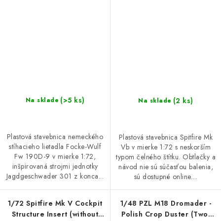
(>5 ks)
(2 ks)
Na sklade
Na sklade
Plastová stavebnica nemeckého
Plastová stavebnica Spitfire Mk
stíhacieho lietadla Focke-Wulf
Vb v mierke 1:72 s neskorším
Fw 190D-9 v mierke 1:72,
typom čelného štítku. Obtlačky a
inšpirovaná strojmi jednotky
návod nie sú súčasťou balenia,
Jagdgeschwader 301 z konca...
sú dostupné online....
1/72 Spitfire Mk V Cockpit
1/48 PZL M18 Dromader -
Structure Insert (without
Polish Crop Duster (Two-