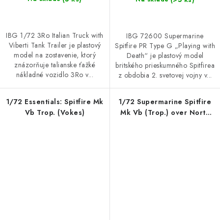
IBG 1/72 3Ro Italian Truck with
IBG 72600 Supermarine
Viberti Tank Trailer je plastový
Spitfire PR Type G „Playing with
model na zostavenie, ktorý
Death“ je plastový model
znázorňuje talianske ťažké
britského prieskumného Spitfirea
nákladné vozidlo 3Ro v...
z obdobia 2. svetovej vojny v...
1/72 Essentials: Spitfire Mk
1/72 Supermarine Spitfire
Vb Trop. (Vokes)
Mk Vb (Trop.) over North
Africa 1942-43