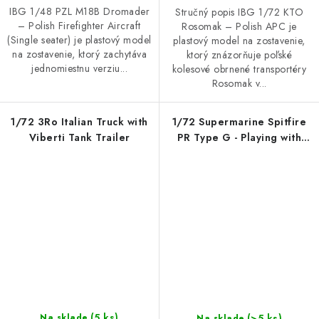
IBG 1/48 PZL M18B Dromader
Stručný popis IBG 1/72 KTO
– Polish Firefighter Aircraft
Rosomak – Polish APC je
(Single seater) je plastový model
plastový model na zostavenie,
na zostavenie, ktorý zachytáva
ktorý znázorňuje poľské
jednomiestnu verziu...
kolesové obrnené transportéry
Rosomak v...
1/72 3Ro Italian Truck with
1/72 Supermarine Spitfire
Viberti Tank Trailer
PR Type G - Playing with
Death
(5 ks)
(>5 ks)
Na sklade
Na sklade