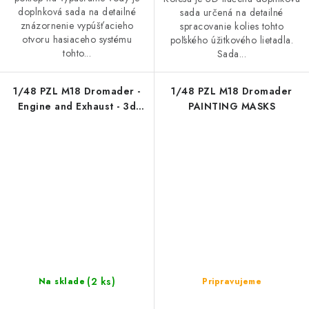
doplnková sada na detailné
sada určená na detailné
znázornenie vypúšťacieho
spracovanie kolies tohto
otvoru hasiaceho systému
poľského úžitkového lietadla.
tohto...
Sada...
1/48 PZL M18 Dromader -
1/48 PZL M18 Dromader
Engine and Exhaust - 3d
PAINTING MASKS
Printed Set
(2 ks)
Na sklade
Pripravujeme