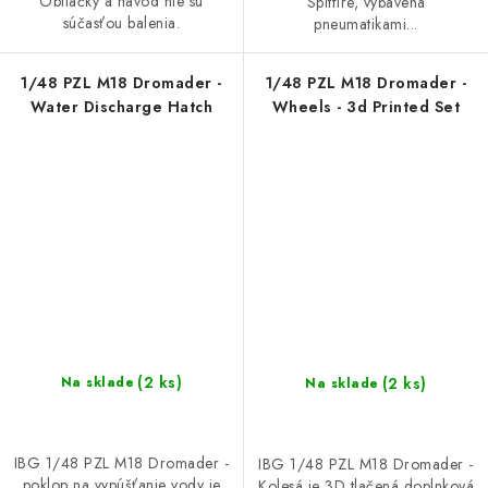
Obtlačky a návod nie sú
Spitfire, vybavená
súčasťou balenia.
pneumatikami...
1/48 PZL M18 Dromader -
1/48 PZL M18 Dromader -
Water Discharge Hatch
Wheels - 3d Printed Set
(2 ks)
(2 ks)
Na sklade
Na sklade
IBG 1/48 PZL M18 Dromader -
IBG 1/48 PZL M18 Dromader -
poklop na vypúšťanie vody je
Kolesá je 3D tlačená doplnková