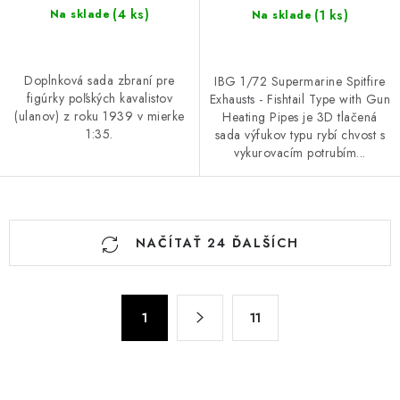
(4 ks)
(1 ks)
Na sklade
Na sklade
Doplnková sada zbraní pre
IBG 1/72 Supermarine Spitfire
figúrky poľských kavalistov
Exhausts - Fishtail Type with Gun
(ulanov) z roku 1939 v mierke
Heating Pipes je 3D tlačená
1:35.
sada výfukov typu rybí chvost s
vykurovacím potrubím...
O
NAČÍTAŤ 24 ĎALŠÍCH
v
l
á
S
d
1
11
t
a
r
c
á
n
i