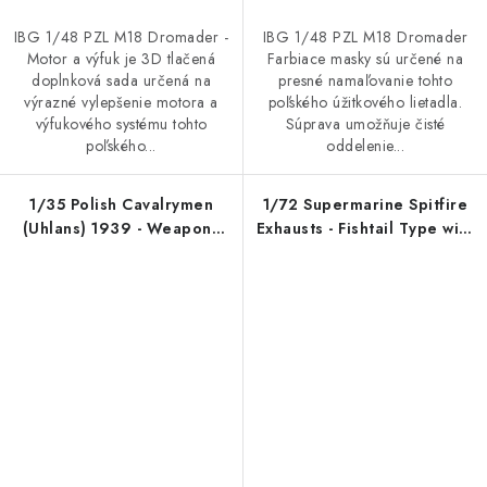
IBG 1/48 PZL M18 Dromader -
IBG 1/48 PZL M18 Dromader
Motor a výfuk je 3D tlačená
Farbiace masky sú určené na
doplnková sada určená na
presné namaľovanie tohto
výrazné vylepšenie motora a
poľského úžitkového lietadla.
výfukového systému tohto
Súprava umožňuje čisté
poľského...
oddelenie...
1/35 Polish Cavalrymen
1/72 Supermarine Spitfire
(Uhlans) 1939 - Weapons
Exhausts - Fishtail Type with
Set
gun heating pipes - 3d
Printed Set