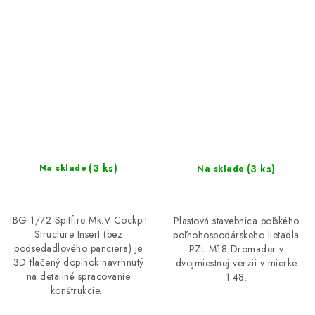
underseat armour) - 3d
seater)
Printed Set
(3 ks)
(3 ks)
Na sklade
Na sklade
IBG 1/72 Spitfire Mk.V Cockpit
Plastová stavebnica poľského
Structure Insert (bez
poľnohospodárskeho lietadla
podsedadlového panciera) je
PZL M18 Dromader v
3D tlačený doplnok navrhnutý
dvojmiestnej verzii v mierke
na detailné spracovanie
1:48.
konštrukcie...