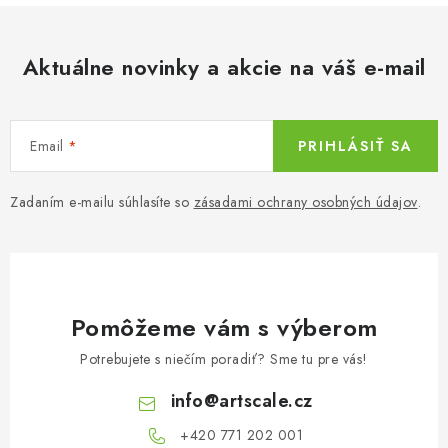
k
e
o
p
v
Aktuálne novinky a akcie na váš e-mail
r
a
v
n
k
i
y
Email
PRIHLÁSIŤ SA
e
v
ý
Zadaním e-mailu súhlasíte so
zásadami ochrany osobných údajov
.
p
i
s
u
Pomôžeme vám s výberom
Potrebujete s niečím poradiť? Sme tu pre vás!
info
@
artscale.cz
+420 771 202 001​