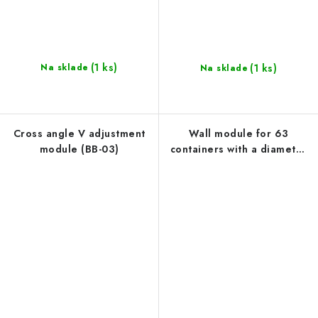
(1 ks)
(1 ks)
Na sklade
Na sklade
Cross angle V adjustment
Wall module for 63
module (BB-03)
containers with a diameter
of 25 mm (WOH-1226)