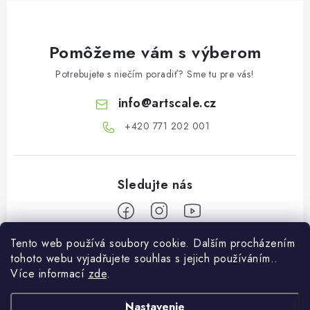
k
y
v
Pomôžeme vám s výberom
ý
p
Potrebujete s niečím poradiť? Sme tu pre vás!
i
info
@
artscale.cz
s
u
+420 771 202 001​
Tento web používá soubory cookie. Dalším procházením
Z
tohoto webu vyjadřujete souhlas s jejich používáním..
á
Více informací
zde
.
Informace pro vás
p
ä
Nastavenie
O Nás