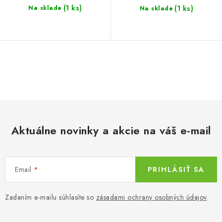
(1 ks)
(1 ks)
Na sklade
Na sklade
O
v
l
á
d
Aktuálne novinky a akcie na váš e-mail
a
c
i
Email
PRIHLÁSIŤ SA
e
p
r
Zadaním e-mailu súhlasíte so
zásadami ochrany osobných údajov
.
v