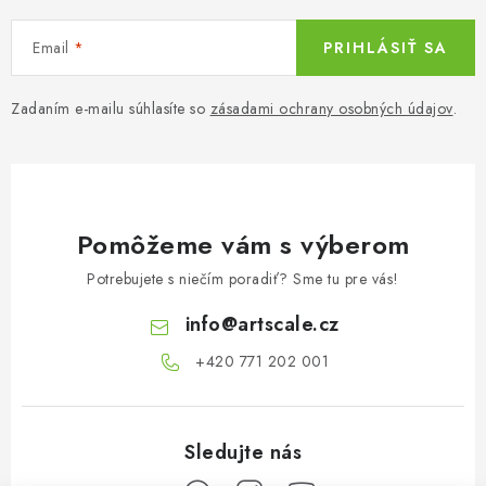
SKY RIDERS COFFEE
Email
PRIHLÁSIŤ SA
PREDÁVANÉ ZNAČKY
Zadaním e-mailu súhlasíte so
zásadami ochrany osobných údajov
.
O Nás
Preprava a platba
Podmienky a pravidlá
Zásady ochrany osobných údajov
Postup pri podávaní sťažností
Veľkoobchod
FAQ
Hromadná objednávka
Pomôžeme vám s výberom
Potrebujete s niečím poradiť? Sme tu pre vás!
info
@
artscale.cz
+420 771 202 001​