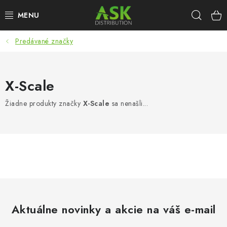
Prejsť
Hľad
na
obsah
Predávané značky
WARHAMMER
ASK PRODUKTY
X-Scale
NOVINKY
Žiadne produkty značky
X-Scale
sa nenašli...
PLASTOVÉ MODELY
PRÍSLUŠENSTVO
FARBY & POMÔCKY
PUBLIKÁCIE
Aktuálne novinky a akcie na váš e-mail