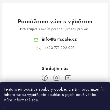
Pomůžeme vám s výběrem
Potřebujete s něčím poradit? Jsme tu pro vás!
info
@
artscale.cz
+420 771 202 001​
Tento web používá soubory cookie. Dalším procházením
Z
tohoto webu vyjadřujete souhlas s jejich používáním..
á
Více informací
zde
.
Informace pro vás
p