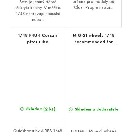
určena pro modely od
Boss je jemný stěrač
Clear Prop a nabízí...
překrytu kabiny. V měřítku
1/48 nahrazuje robustní
nebo...
1/48 F4U-1 Corsair
MiG-21 wheels 1/48
pitot tube
recommended for
EDUARD
(2 ks)
Skladem
Skladem u dodavatele
Quickboost by AIRES 1/48
EDUARD MiG-21 wheels