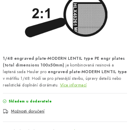
SKY RIDERS COFFEE
PRODÁVANÉ ZNAČKY
O nás
Doprava a platba
Obchodní podmínky
Podmínky ochrany osobních údajů
Reklamační řád
Velkoobchod (B2B)
FAQ
Hromadná objednávka
1/48 engraved plate-MODERN LENTIL type PE engr plates
(total dimensions 100x50mm)
je kombinovaná resinová a
leptaná sada Hauler pro
engraved plate-MODERN LENTIL type
v měřítku 1/48. Hodí se pro přesnější stavbu, úpravy detailů nebo
realistické doplnění diorámatu.
Více informací
Skladem u dodavatele
Možnosti doručení