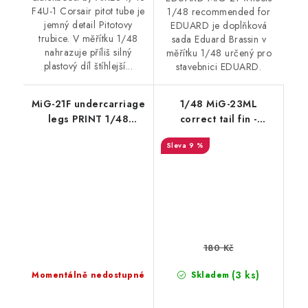
F4U-1 Corsair pitot tube je
1/48 recommended for
jemný detail Pitotovy
EDUARD je doplňková
trubice. V měřítku 1/48
sada Eduard Brassin v
nahrazuje příliš silný
měřítku 1/48 určený pro
plastový díl štíhlejší...
stavebnici EDUARD.
MiG-21F undercarriage
1/48 MiG-23ML
legs PRINT 1/48
correct tail fin -
recommended for
TRUMPETER
9 %
EDUARD
180 Kč
(3 ks)
Momentálně nedostupné
Skladem