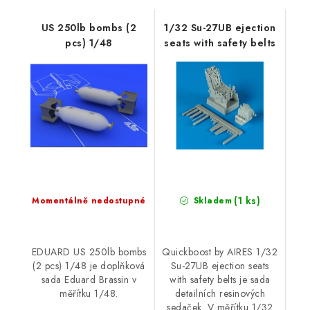
US 250lb bombs (2
1/32 Su-27UB ejection
pcs) 1/48
seats with safety belts
(1 ks)
Momentálně nedostupné
Skladem
EDUARD US 250lb bombs
Quickboost by AIRES 1/32
(2 pcs) 1/48 je doplňková
Su-27UB ejection seats
sada Eduard Brassin v
with safety belts je sada
měřítku 1/48.
detailních resinových
sedaček. V měřítku 1/32