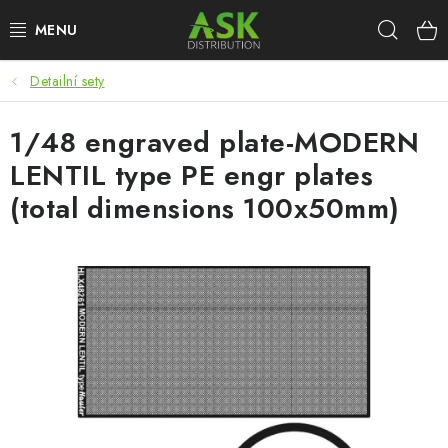
Přejít
Hleda
na
obsah
Detailní sety
WARHAMMER
1/48 engraved plate-MODERN
ASK PRODUKTY
LENTIL type PE engr plates
NOVINKY
(total dimensions 100x50mm)
PLASTIKOVÉ MODELY
DOPLŇKY K MODELŮM
BARVY A POMŮCKY
PUBLIKACE