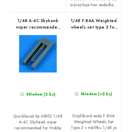
zvýrazňuje tvar sedadla,...
1/48 A-4C Skyhawk
1/48 F-86A Weighted
wiper recommended
wheels set type 2 for
for Hobby Boss
CP kits
(>5 ks)
(3 ks)
Skladem
Skladem
Doplňková sada F-86A
Quickboost by AIRES 1/48
Weighted Wheels Set
A-4C Skyhawk wiper
Type 2 v měřítku 1/48 je
recommended for Hobby