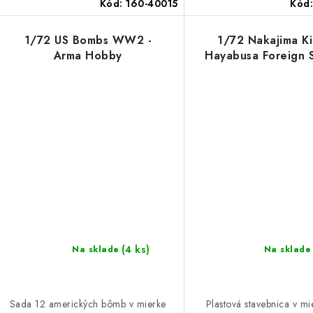
Kód:
160-40015
Kód
1/72 US Bombs WW2 -
1/72 Nakajima Ki
Arma Hobby
Hayabusa Foreign S
(4 ks)
Na sklade
Na sklade
Sada 12 amerických bômb v mierke
Plastová stavebnica v m