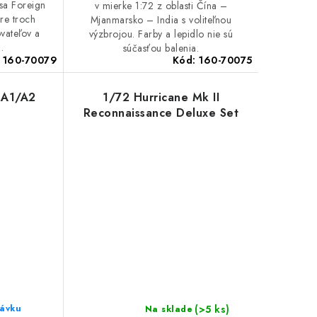
sa Foreign
v mierke 1:72 z oblasti Čína –
re troch
Mjanmarsko – India s voliteľnou
vateľov a
výzbrojou. Farby a lepidlo nie sú
.
súčasťou balenia.
:
160-70079
Kód:
160-70075
 A1/A2
1/72 Hurricane Mk II
Reconnaissance Deluxe Set
(>5 ks)
ávku
Na sklade