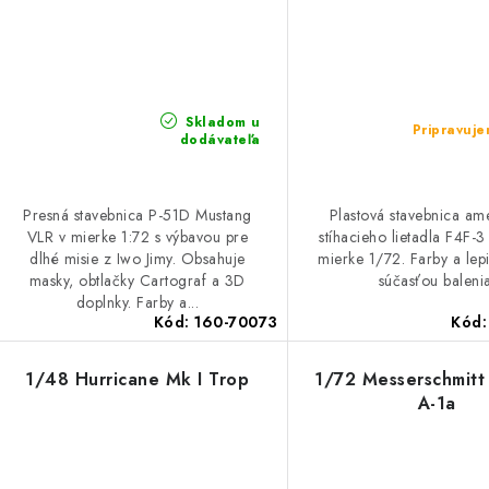
Skladom u
Pripravuj
dodávateľa
Presná stavebnica P-51D Mustang
Plastová stavebnica am
VLR v mierke 1:72 s výbavou pre
stíhacieho lietadla F4F-3
dlhé misie z Iwo Jimy. Obsahuje
mierke 1/72. Farby a lepi
masky, obtlačky Cartograf a 3D
súčasťou balenia
doplnky. Farby a...
Kód:
160-70073
Kód
1/48 Hurricane Mk I Trop
1/72 Messerschmit
A-1a