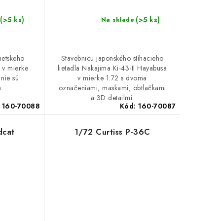
(>5 ks)
(>5 ks)
Na sklade
ietskeho
Stavebnicu japonského stíhacieho
b v mierke
lietadla Nakajima Ki-43-II Hayabusa
 nie sú
v mierke 1:72 s dvoma
.
označeniami, maskami, obtlačkami
a 3D detailmi.
:
160-70088
Kód:
160-70087
dcat
1/72 Curtiss P-36C