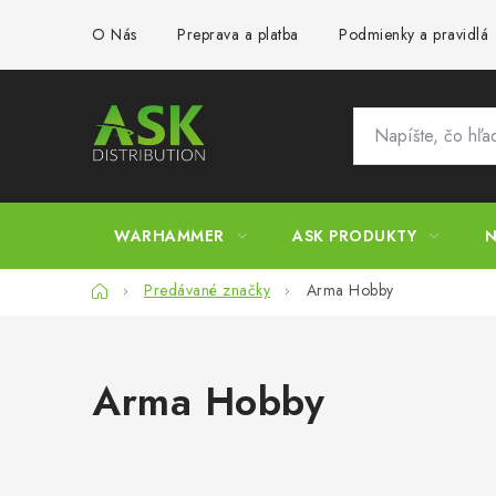
Prejsť
O Nás
Preprava a platba
Podmienky a pravidlá
na
obsah
WARHAMMER
ASK PRODUKTY
N
Domov
Predávané značky
Arma Hobby
Arma Hobby