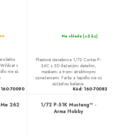
(>5 ks)
eme
Na sklade
erického
Plastová stavebnica 1/72 Curtiss P-
 Wildcat v
36C s 3D tlačenými detailmi,
dlo nie sú
maskami a tromi atraktívnymi
.
označeniami. Farby a lepidlo nie sú
súčasťou balenia.
:
160-70090
Kód:
160-70082
t Me 262
1/72 P-51K Mustang™ -
Arma Hobby