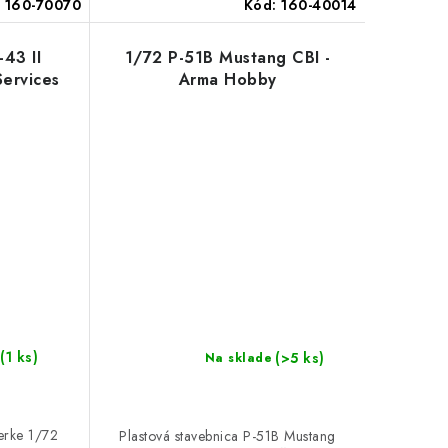
:
160-70070
Kód:
160-40014
-43 II
1/72 P-51B Mustang CBI -
ervices
Arma Hobby
(1 ks)
(>5 ks)
Na sklade
ierke 1/72
Plastová stavebnica P-51B Mustang