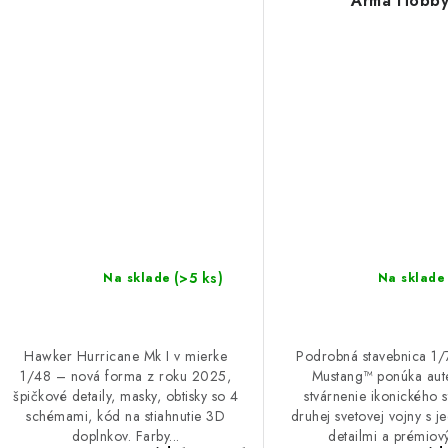
Arma Hobb
(>5 ks)
Na sklade
Na sklade
Hawker Hurricane Mk I v mierke
Podrobná stavebnica 1
1/48 – nová forma z roku 2025,
Mustang™ ponúka aut
špičkové detaily, masky, obtisky so 4
stvárnenie ikonického s
schémami, kód na stiahnutie 3D
druhej svetovej vojny s j
doplnkov. Farby...
detailmi a prémiový