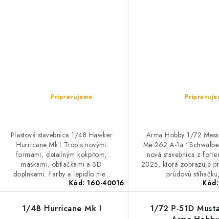
Pripravujeme
Pripravuj
Plastová stavebnica 1/48 Hawker
Arma Hobby 1/72 Messe
Hurricane Mk I Trop s novými
Me 262 A-1a "Schwalbe"
formami, detailným kokpitom,
nová stavebnica z fori
maskami, obtlačkami a 3D
2025, ktorá zobrazuje pr
doplnkami. Farby a lepidlo nie...
prúdovú stíhačku,
Kód:
160-40016
Kód
1/48 Hurricane Mk I
1/72 P-51D Must