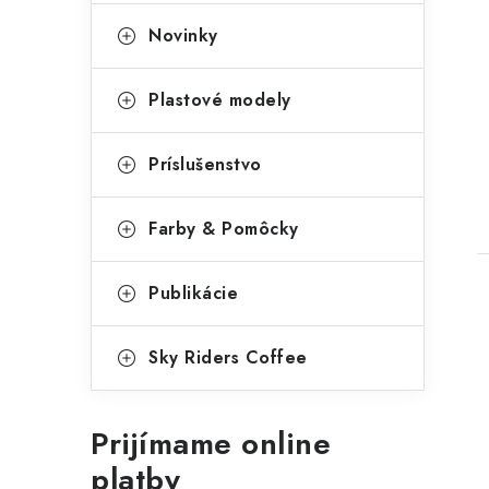
e
g
Novinky
ó
r
Plastové modely
i
t
Príslušenstvo
e
Farby & Pomôcky
Publikácie
Sky Riders Coffee
Prijímame online
platby