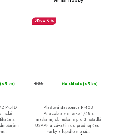
y
Arma Hobby
5 %
€26
(>5 ks)
(>5 ks)
Na sklade
/72 P-51D
Plastová stavebnica P-400
entické
Airacobra v mierke 1/48 s
tíhača z
maskami, obtlačkami pre 3 lietadlá
edinečnými
USAAF a závažím do prednej časti.
m...
Farby a lepidlo nie sú...