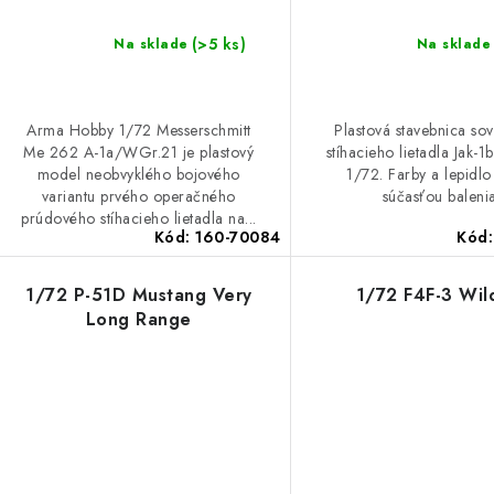
o
d
d
(>5 ks)
Na sklade
Na sklade
u
u
k
k
Arma Hobby 1/72 Messerschmitt
Plastová stavebnica sov
Me 262 A-1a/WGr.21 je plastový
stíhacieho lietadla Jak-1
t
model neobvyklého bojového
1/72. Farby a lepidlo
o
o
variantu prvého operačného
súčasťou balenia
prúdového stíhacieho lietadla na...
v
v
Kód:
160-70084
Kód
1/72 P-51D Mustang Very
1/72 F4F-3 Wil
Long Range