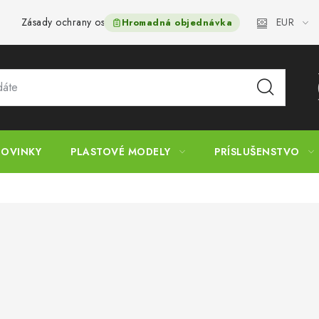
EUR
Zásady ochrany osobných údajov
Postup pri podávaní sťažnos
Hromadná objednávka
OVINKY
PLASTOVÉ MODELY
PRÍSLUŠENSTVO