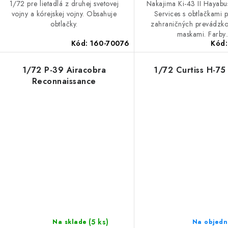
1/72 pre lietadlá z druhej svetovej
Nakajima Ki-43 II Hayabu
vojny a kórejskej vojny. Obsahuje
Services s obtlačkami p
obtlačky.
zahraničných prevádzko
maskami. Farby..
Kód:
160-70076
Kód
1/72 P-39 Airacobra
1/72 Curtiss H-75
Reconnaissance
(5 ks)
Na sklade
Na objedn