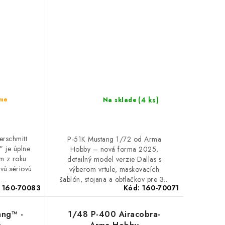
(4 ks)
eme
Na sklade
rschmitt
P-51K Mustang 1/72 od Arma
 je úplne
Hobby – nová forma 2025,
em z roku
detailný model verzie Dallas s
vú sériovú
výberom vrtule, maskovacích
...
šablón, stojana a obtlačkov pre 3...
:
160-70083
Kód:
160-70071
ang™ -
1/48 P-400 Airacobra-