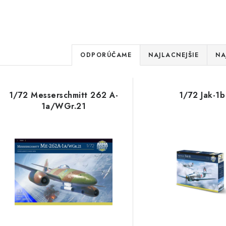
R
ODPORÚČAME
NAJLACNEJŠIE
NA
a
V
d
1/72 Messerschmitt 262 A-
1/72 Jak-1b
ý
e
1a/WGr.21
p
n
i
s
e
p
p
r
r
o