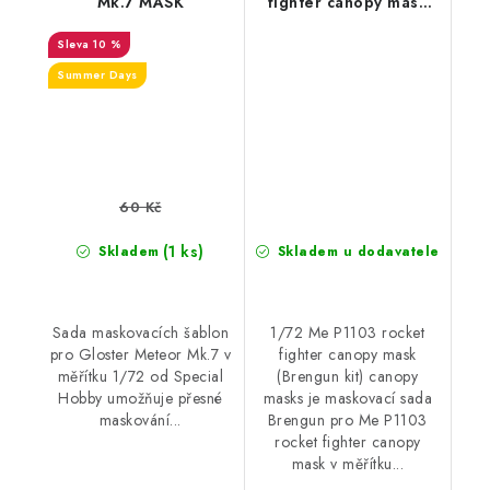
Mk.7 MASK
fighter canopy mask
(Brengun kit) canopy
10 %
masks
Summer Days
60 Kč
(1 ks)
Skladem
Skladem u dodavatele
Sada maskovacích šablon
1/72 Me P1103 rocket
pro Gloster Meteor Mk.7 v
fighter canopy mask
měřítku 1/72 od Special
(Brengun kit) canopy
Hobby umožňuje přesné
masks je maskovací sada
maskování...
Brengun pro Me P1103
rocket fighter canopy
mask v měřítku...