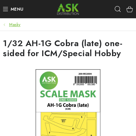
Přejít
Hleda
na
obsah
Masky
WARHAMMER
1/32 AH-1G Cobra (late) one-
ASK PRODUKTY
sided for ICM/Special Hobby
NOVINKY
PLASTIKOVÉ MODELY
DOPLŇKY K MODELŮM
BARVY A POMŮCKY
PUBLIKACE