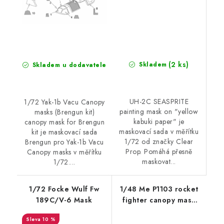
(2 ks)
Skladem
Skladem u dodavatele
UH-2C SEASPRITE
1/72 Yak-1b Vacu Canopy
painting mask on "yellow
masks (Brengun kit)
kabuki paper" je
canopy mask for Brengun
maskovací sada v měřítku
kit je maskovací sada
1/72 od značky Clear
Brengun pro Yak-1b Vacu
Prop. Pomáhá přesně
Canopy masks v měřítku
maskovat...
1/72....
1/72 Focke Wulf Fw
1/48 Me P1103 rocket
189C/V-6 Mask
fighter canopy mask
(Brengun kit) canopy
10 %
masks