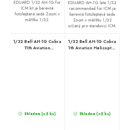
EDUARD 1/32 AH-1G for
EDUARD AH-1G late 1/32
ICM kit je barevná
recommended for ICM je
fotoleptaná sada Zoom v
barevná fotoleptaná sada
měřítku 1/32.
Zoom v měřítku 1/32
určený pro stavebnici ICM.
1/32 Bell AH-1G Cobra
1/32 Bell AH-1G Cobra
11th Aviation
1th Aviation Helicopter
Helicopter Cavalry
Cavalry D/227 AHB
(>5 ks)
(>5 ks)
Skladem
Skladem