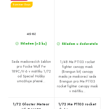
Summer Days
45 Kč
(>5 ks)
Skladem
Skladem u dodavatele
Sada maskovacích šablon
1/48 Me P1103 rocket
pro Focke Wulf Fw
fighter canopy mask
189C/V-6 v měřítku 1/72
(Brengun kit) canopy
od Special Hobby
masks je maskovací sada
umožňuje přesné...
Brengun pro Me P1103
rocket fighter canopy mask
v měřítku...
1/72 Gloster Meteor
1/72 Me P1103 rocket