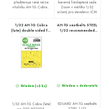
představuje rané verze
barevná fotoleptaná sada
vrtulníku AH-1G Cobra...
Zoom v měřítku 1/32
určený pro stavebnici ICM.
1/32 AH-1G Cobra
AH-1G seatbelts STEEL
(late) double-sided for
1/32 recommended
ICM / Special Hobby
for ICM
(>5 ks)
Skladem u dodavatele
Skladem
EDUARD AH-1G seatbelts
1/32 AH-1G Cobra (late)
STEEL 1/32
no. 200-M32005,