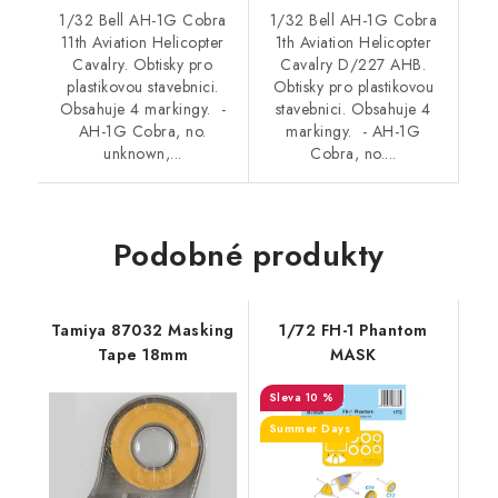
1/32 Bell AH-1G Cobra
1/32 Bell AH-1G Cobra
11th Aviation Helicopter
1th Aviation Helicopter
Cavalry. Obtisky pro
Cavalry D/227 AHB.
plastikovou stavebnici.
Obtisky pro plastikovou
Obsahuje 4 markingy. -
stavebnici. Obsahuje 4
AH-1G Cobra, no.
markingy. - AH-1G
unknown,...
Cobra, no....
Podobné produkty
Tamiya 87032 Masking
1/72 FH-1 Phantom
Tape 18mm
MASK
10 %
Summer Days