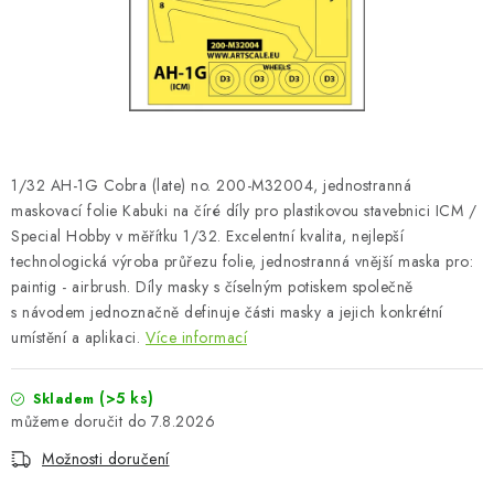
SKY RIDERS COFFEE
PRODÁVANÉ ZNAČKY
O nás
Doprava a platba
Obchodní podmínky
Podmínky ochrany osobních údajů
Reklamační řád
1/32 AH-1G Cobra (late) no. 200-M32004, jednostranná
Velkoobchod (B2B)
FAQ
Hromadná objednávka
maskovací folie Kabuki na číré díly pro plastikovou stavebnici ICM /
Special Hobby v měřítku 1/32. Excelentní kvalita, nejlepší
technologická výroba průřezu folie, jednostranná vnější maska pro:
paintig - airbrush. Díly masky s číselným potiskem společně
s návodem jednoznačně definuje části masky a jejich konkrétní
umístění a aplikaci.
Více informací
(>5 ks)
Skladem
7.8.2026
Možnosti doručení