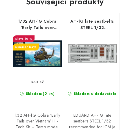
Související produkty
1/32 AH-1G Cobra
AH-1G late seatbelts
‘Early Tails over
STEEL 1/32
Vietnam’ Hi-Tech Kit
recommended for ICM
10 %
Summer Days
850 Kč
(2 ks)
Skladem
Skladem u dodavatele
1:32 AH-1G Cobra ‘Early
EDUARD AH-1G late
Tails over Vietnam’ Hi-
seatbelts STEEL 1/32
Tech Kit – Tento model
recommended for ICM je