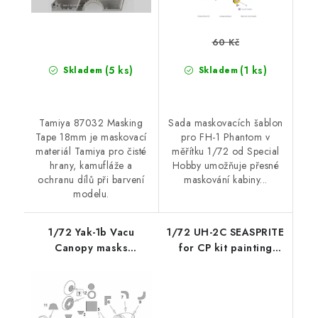
60 Kč
(5 ks)
(1 ks)
Skladem
Skladem
Tamiya 87032 Masking
Sada maskovacích šablon
Tape 18mm je maskovací
pro FH-1 Phantom v
materiál Tamiya pro čisté
měřítku 1/72 od Special
hrany, kamufláže a
Hobby umožňuje přesné
ochranu dílů při barvení
maskování kabiny...
modelu.
1/72 Yak-1b Vacu
1/72 UH-2C SEASPRITE
Canopy masks
for CP kit painting
(Brengun kit) canopy
mask on "yellow
mask for Brengun kit
kabuki paper" -
Accessories - Clear
Prop