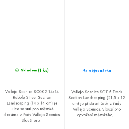
Section Landscaping (14 x
Landscaping (21,5 x 12 cm)
14 cm)
(1 ks)
Skladem
Na objednávku
Vallejo Scenics SC002 14x14
Vallejo Scenics SC115 Dock
Rubble Street Section
Section Landscaping (21,5 x 12
Landscaping (14 x 14 cm) je
cm) je přístavní úsek z řady
ulice se sutí pro městské
Vallejo Scenics. Slouží pro
dioráma z řady Vallejo Scenics.
vytvoření městského,...
Slouží pro...