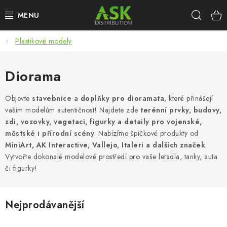
Přejít
Hleda
na
obsah
Plastikové modely
WARHAMMER
ASK PRODUKTY
Diorama
NOVINKY
Objevte
stavebnice a doplňky pro dioramata
, které přinášejí
vašim modelům autentičnost! Najdete zde
terénní prvky, budovy,
zdi, vozovky, vegetaci, figurky a detaily pro vojenské,
PLASTIKOVÉ MODELY
městské i přírodní scény
. Nabízíme špičkové produkty od
MiniArt, AK Interactive, Vallejo, Italeri a dalších značek
.
DOPLŇKY K MODELŮM
Vytvořte dokonalé modelové prostředí pro vaše letadla, tanky, auta
či figurky!
BARVY A POMŮCKY
PUBLIKACE
Nejprodávanější