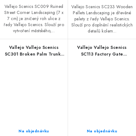
Vallejo Scenics SC009 Ruined
Vallejo Scenics SC233 Wooden
Street Corner Landscaping (7 x
Pallets Landscaping je dřevěné
7 cm) je zničený roh ulice z
palety z řady Vallejo Scenics.
řady Vallejo Scenics. Slouží pro
Slouží pro doplnění realistických
vytvoření městského,...
detailů kolem...
Vallejo Vallejo Scenics
Vallejo Vallejo Scenics
SC301 Broken Palm Trunks
SC113 Factory Gate
Landscaping
Landscaping (27,5 x 27,5
cm)
Na objednávku
Na objednávku