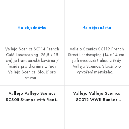
Na objednávku
Na objednávku
Vallejo Scenics SC114 French
Vallejo Scenics SC119 French
Café Landscaping (25,5 x 15
Street Landscaping (14 x 14 cm)
cm) je francouzská kavárna /
je francouzská ulice z řady
fasáda pro dioráma z řady
Vallejo Scenics. Slouží pro
Vallejo Scenics. Slouží pro
vytvoření městského,...
stavbu...
Vallejo Vallejo Scenics
Vallejo Vallejo Scenics
SC305 Stumps with Roots
SC012 WWII Bunker
Landscaping
Landscaping (8 x 8 cm)