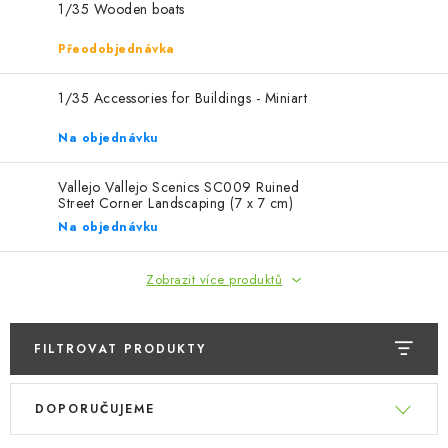
SKY RIDERS COFFEE
1/35 Wooden boats
Přeodobjednávka
PRODÁVANÉ ZNAČKY
1/35 Accessories for Buildings - Miniart
O nás
Doprava a platba
Obchodní podmínky
Na objednávku
Podmínky ochrany osobních údajů
Reklamační řád
Velkoobchod (B2B)
FAQ
Hromadná objednávka
Vallejo Vallejo Scenics SC009 Ruined
Street Corner Landscaping (7 x 7 cm)
Na objednávku
Zobrazit více produktů
FILTROVAT PRODUKTY
V
Ř
DOPORUČUJEME
ý
a