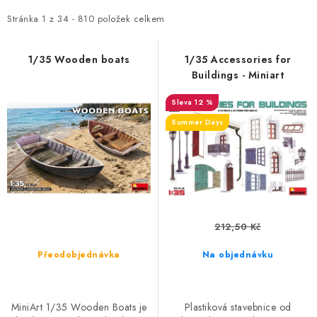
p
z
i
e
Stránka
1
z
34
-
810
položek celkem
s
n
p
í
1/35 Wooden boats
1/35 Accessories for
Buildings - Miniart
r
p
o
r
12 %
d
o
Summer Days
u
d
k
u
t
k
ů
t
ů
212,50 Kč
Přeodobjednávka
Na objednávku
MiniArt 1/35 Wooden Boats je
Plastiková stavebnice od