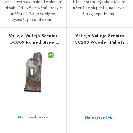
plastiková stavebnice ke slepení
Ukrajinského výrobce Miniart
obsahující dvě dřevěné loďky v
určená ke slepení a nabarvení.
měřítku 1:35. Modely se
Barvy, lepidlo ani...
vyznačují realistickou...
Vallejo Vallejo Scenics
Vallejo Vallejo Scenics
SC009 Ruined Street
SC233 Wooden Pallets
Corner Landscaping (7 x 7
Landscaping
cm)
Na objednávku
Na objednávku