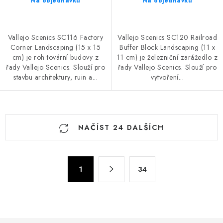
Na objednávku
Na objednávku
Vallejo Scenics SC116 Factory
Vallejo Scenics SC120 Railroad
Corner Landscaping (15 x 15
Buffer Block Landscaping (11 x
cm) je roh tovární budovy z
11 cm) je železniční zarážedlo z
řady Vallejo Scenics. Slouží pro
řady Vallejo Scenics. Slouží pro
stavbu architektury, ruin a...
vytvoření...
O
NAČÍST 24 DALŠÍCH
v
l
á
S
d
1
34
t
a
r
c
á
n
í
k