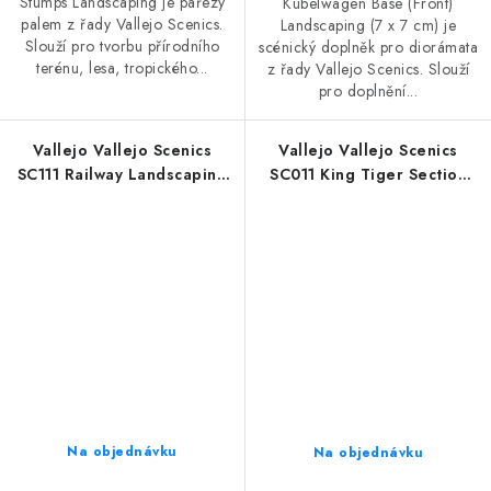
Stumps Landscaping je pařezy
Kubelwagen Base (Front)
palem z řady Vallejo Scenics.
Landscaping (7 x 7 cm) je
Slouží pro tvorbu přírodního
scénický doplněk pro diorámata
terénu, lesa, tropického...
z řady Vallejo Scenics. Slouží
pro doplnění...
Vallejo Vallejo Scenics
Vallejo Vallejo Scenics
SC111 Railway Landscaping
SC011 King Tiger Section
(29 x 11 cm)
Landscaping (8 x 7 cm)
Na objednávku
Na objednávku