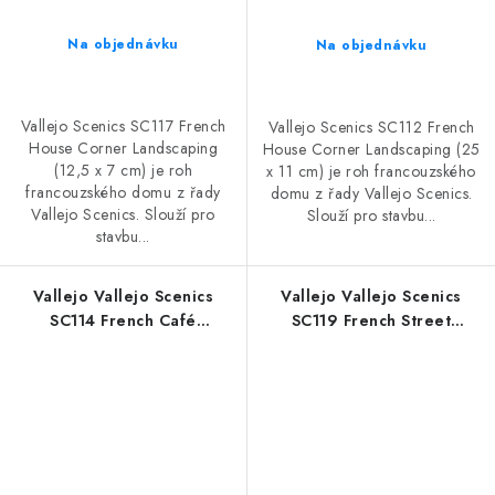
Na objednávku
Na objednávku
Vallejo Scenics SC117 French
Vallejo Scenics SC112 French
House Corner Landscaping
House Corner Landscaping (25
(12,5 x 7 cm) je roh
x 11 cm) je roh francouzského
francouzského domu z řady
domu z řady Vallejo Scenics.
Vallejo Scenics. Slouží pro
Slouží pro stavbu...
stavbu...
Vallejo Vallejo Scenics
Vallejo Vallejo Scenics
SC114 French Café
SC119 French Street
Landscaping (25,5 x 15 cm)
Landscaping (14 x 14 cm)