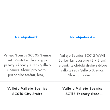
Na objednávku
Na objednávku
Vallejo Scenics SC305 Stumps
Vallejo Scenics SC012 WWII
with Roots Landscaping je
Bunker Landscaping (8 x 8 cm)
pařezy s kořeny z řady Vallejo
je bunkr z období druhé světové
Scenics. Slouží pro tvorbu
války z řady Vallejo Scenics.
přírodního terénu, lesa,...
Slouží pro stavbu...
Vallejo Vallejo Scenics
Vallejo Vallejo Scenics
SC010 City Stairs
SC118 Factory Gate
Landscaping (7 x 7 cm)
Landscaping (10,5 x 17 cm)