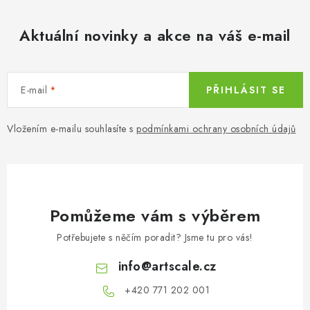
p
o
r
v
Aktuální novinky a akce na váš e-mail
v
á
k
n
y
í
v
E-mail
PŘIHLÁSIT SE
ý
p
Vložením e-mailu souhlasíte s
podmínkami ochrany osobních údajů
i
s
u
Pomůžeme vám s výběrem
Potřebujete s něčím poradit? Jsme tu pro vás!
info
@
artscale.cz
+420 771 202 001​