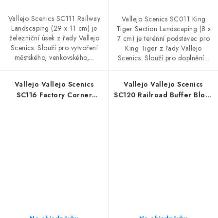
Vallejo Scenics SC111 Railway
Vallejo Scenics SC011 King
Landscaping (29 x 11 cm) je
Tiger Section Landscaping (8 x
železniční úsek z řady Vallejo
7 cm) je terénní podstavec pro
Scenics. Slouží pro vytvoření
King Tiger z řady Vallejo
městského, venkovského,...
Scenics. Slouží pro doplnění...
Vallejo Vallejo Scenics
Vallejo Vallejo Scenics
SC116 Factory Corner
SC120 Railroad Buffer Block
Landscaping (15 x 15 cm)
Landscaping (11 x 11 cm)