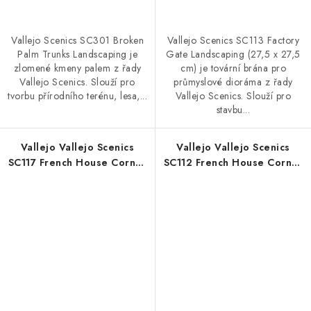
Vallejo Scenics SC301 Broken
Vallejo Scenics SC113 Factory
Palm Trunks Landscaping je
Gate Landscaping (27,5 x 27,5
zlomené kmeny palem z řady
cm) je tovární brána pro
Vallejo Scenics. Slouží pro
průmyslové dioráma z řady
tvorbu přírodního terénu, lesa,...
Vallejo Scenics. Slouží pro
stavbu...
Vallejo Vallejo Scenics
Vallejo Vallejo Scenics
SC117 French House Corner
SC112 French House Corner
Landscaping (12,5 x 7 cm)
Landscaping (25 x 11 cm)