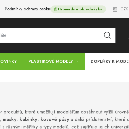
CZK
Podmínky ochrany osobních údajů
Reklamační řád
Velkoo
Hromadná objednávka
OVINKY
PLASTIKOVÉ MODELY
DOPLŇKY K MOD
ěr produktů, které umožňují modelářům dosáhnout vyšší úrovně 
,
masky
,
kabinky
,
kovové pásy
a další příslušenství, které 
 s různými měřítky a typy modelů, což zajišťuje jejich univerzál