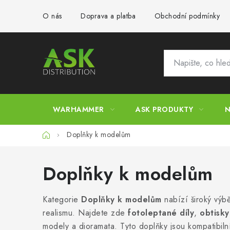
Přejít
O nás
Doprava a platba
Obchodní podmínky
na
obsah
WARHAMMER
ASK PRODUKTY
N
Domů
Doplňky k modelům
Doplňky k modelům
Kategorie
Doplňky k modelům
nabízí široký výb
realismu.
Najdete zde
fotoleptané díly
,
obtisky
modely a dioramata.
Tyto doplňky jsou kompatibilní