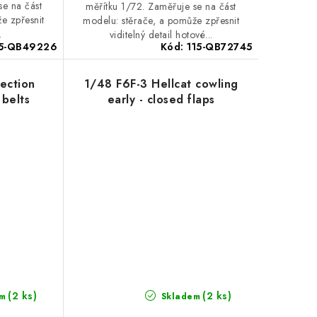
se na část
měřítku 1/72. Zaměřuje se na část
e zpřesnit
modelu: stěrače, a pomůže zpřesnit
.
viditelný detail hotové...
15-QB49226
Kód:
115-QB72745
jection
1/48 F6F-3 Hellcat cowling
 belts
early - closed flaps
(2 ks)
(2 ks)
m
Skladem