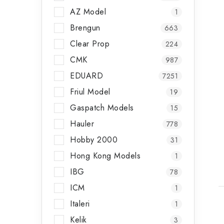
AZ Model
1
Brengun
663
Clear Prop
224
CMK
987
EDUARD
7251
Friul Model
19
Gaspatch Models
15
Hauler
778
t
Hobby 2000
31
Hong Kong Models
1
IBG
78
ICM
1
Italeri
1
Kelik
3