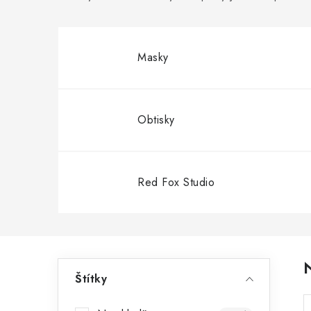
Masky
Obtisky
Red Fox Studio
P
Štítky
o