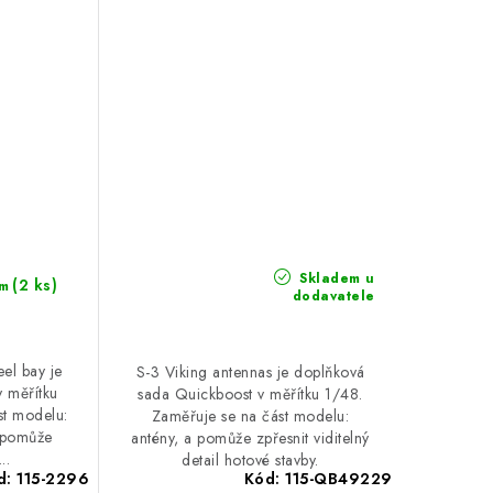
Skladem u
(2 ks)
m
dodavatele
el bay je
S-3 Viking antennas je doplňková
 měřítku
sada Quickboost v měřítku 1/48.
st modelu:
Zaměřuje se na část modelu:
 pomůže
antény, a pomůže zpřesnit viditelný
..
detail hotové stavby.
d:
115-2296
Kód:
115-QB49229