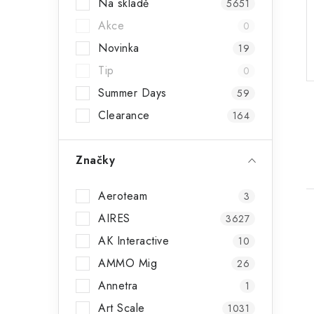
Na skladě
s
5651
Akce
0
t
Novinka
19
r
Tip
0
a
Summer Days
59
n
Clearance
164
n
Značky
í
p
Aeroteam
3
a
AIRES
3627
AK Interactive
10
n
AMMO Mig
26
e
Annetra
1
i
l
Art Scale
1031