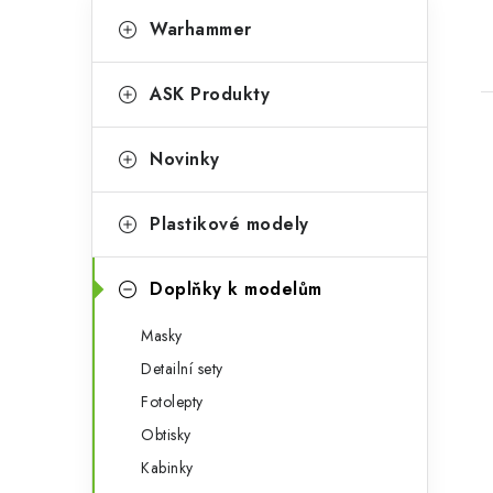
K
Přeskočit
Warhammer
kategorie
a
t
ASK Produkty
e
g
Novinky
o
r
Plastikové modely
i
Doplňky k modelům
e
Masky
Detailní sety
Fotolepty
Obtisky
Kabinky