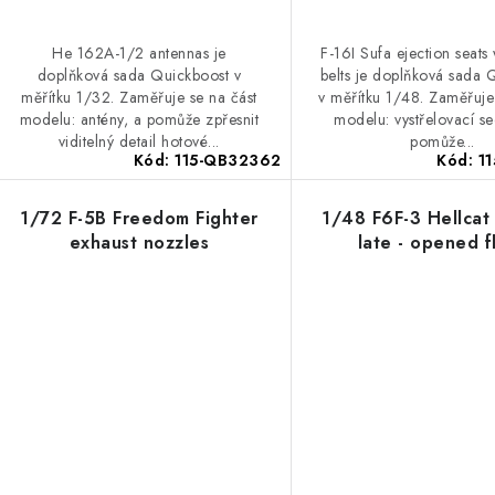
He 162A-1/2 antennas je
F-16I Sufa ejection seats 
doplňková sada Quickboost v
belts je doplňková sada 
měřítku 1/32. Zaměřuje se na část
v měřítku 1/48. Zaměřuje
modelu: antény, a pomůže zpřesnit
modelu: vystřelovací s
viditelný detail hotové...
pomůže...
Kód:
115-QB32362
Kód:
1
1/72 F-5B Freedom Fighter
1/48 F6F-3 Hellcat
exhaust nozzles
late - opened f