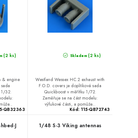
(2 ks)
(2 ks)
m
Skladem
n & engine
Westland Wessex HC.2 exhaust with
á sada
F.O.D. covers je doplňková sada
 1/32.
Quickboost v měřítku 1/72.
modelu:
Zaměřuje se na část modelu:
může...
výfukové části, a pomůže...
15-QB32363
Kód:
115-QB72743
shbed-J
1/48 S-3 Viking antennas