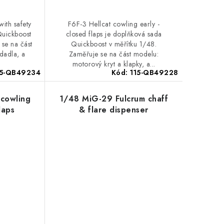
with safety
F6F-3 Hellcat cowling early -
Quickboost
closed flaps je doplňková sada
 se na část
Quickboost v měřítku 1/48.
edadla, a
Zaměřuje se na část modelu:
motorový kryt a klapky, a...
15-QB49234
Kód:
115-QB49228
 cowling
1/48 MiG-29 Fulcrum chaff
laps
& flare dispenser