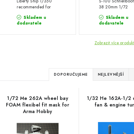
Liberty Ship 1/350
S-100 Schnellboot
recommended for
38 20mm 1/72
TRUMPETER 05301
recommended for
Skladem u
Skladem u
REVELL
dodavatele
dodavatele
Zobrazit více produk
Ř
DOPORUČUJEME
NEJLEVNĚJŠÍ
a
V
z
1/72 Me 262A wheel bay
1/32 He 162A-1/2 
ý
e
FOAM flexibel fit mask for
fan & engine tu
Arma Hobby
p
n
í