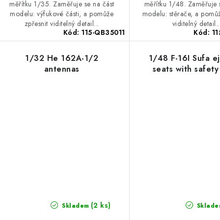
měřítku 1/35. Zaměřuje se na část
měřítku 1/48. Zaměřuje 
modelu: výfukové části, a pomůže
modelu: stěrače, a pomůž
zpřesnit viditelný detail...
viditelný detail..
Kód:
115-QB35011
Kód:
1
1/32 He 162A-1/2
1/48 F-16I Sufa e
antennas
seats with safety
(2 ks)
Skladem
Sklade