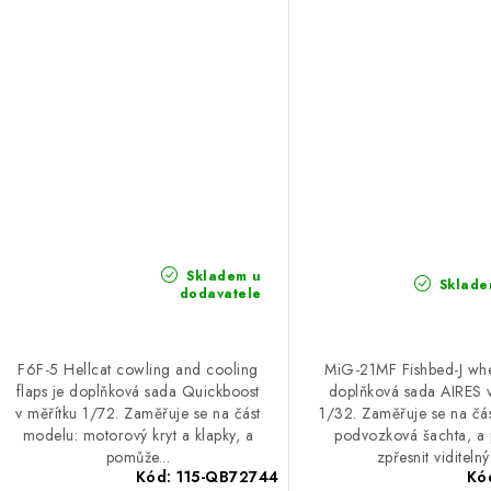
Skladem u
Sklade
dodavatele
F6F-5 Hellcat cowling and cooling
MiG-21MF Fishbed-J whe
flaps je doplňková sada Quickboost
doplňková sada AIRES v
v měřítku 1/72. Zaměřuje se na část
1/32. Zaměřuje se na čá
modelu: motorový kryt a klapky, a
podvozková šachta, a
pomůže...
zpřesnit viditelný.
Kód:
115-QB72744
Kó