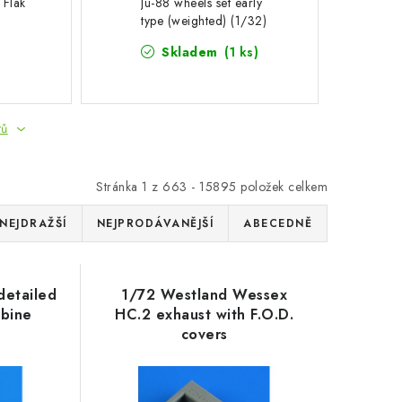
 Flak
Ju-88 wheels set early
type (weighted) (1/32)
Skladem
(1 ks)
tů
Stránka
1
z
663
-
15895
položek celkem
NEJDRAŽŠÍ
NEJPRODÁVANĚJŠÍ
ABECEDNĚ
detailed
1/72 Westland Wessex
rbine
HC.2 exhaust with F.O.D.
covers