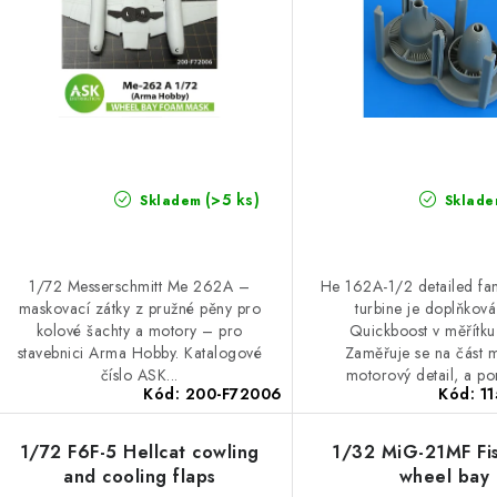
s
p
p
r
r
o
o
d
d
u
(>5 ks)
Skladem
Sklade
u
k
k
t
1/72 Messerschmitt Me 262A –
He 162A-1/2 detailed fa
maskovací zátky z pružné pěny pro
turbine je doplňkov
ů
kolové šachty a motory – pro
Quickboost v měřítku
ů
stavebnici Arma Hobby. Katalogové
Zaměřuje se na část 
číslo ASK...
motorový detail, a po
Kód:
200-F72006
Kód:
1
1/72 F6F-5 Hellcat cowling
1/32 MiG-21MF Fi
and cooling flaps
wheel bay