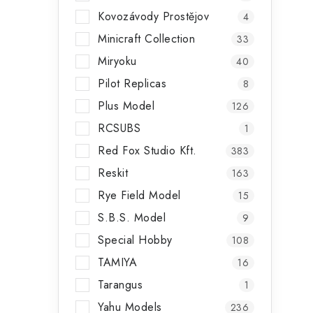
Kovozávody Prostějov
4
Minicraft Collection
33
Miryoku
40
Pilot Replicas
8
Plus Model
126
RCSUBS
1
Red Fox Studio Kft.
383
Reskit
163
Rye Field Model
15
S.B.S. Model
9
Special Hobby
108
TAMIYA
16
Tarangus
1
Yahu Models
236