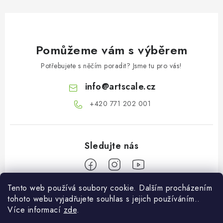
s
u
Pomůžeme vám s výběrem
Potřebujete s něčím poradit? Jsme tu pro vás!
info
@
artscale.cz
+420 771 202 001​
Tento web používá soubory cookie. Dalším procházením
Z
tohoto webu vyjadřujete souhlas s jejich používáním..
á
Více informací
zde
.
Informace pro vás
p