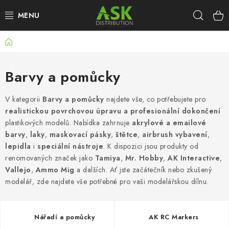
Přejít
Hleda
na
obsah
Domů
WARHAMMER
ASK PRODUKTY
Barvy a pomůcky
NOVINKY
V kategorii
Barvy a pomůcky
najdete vše, co potřebujete pro
realistickou povrchovou úpravu a profesionální dokončení
plastikových modelů. Nabídka zahrnuje
akrylové a emailové
PLASTIKOVÉ MODELY
barvy
,
laky
,
maskovací pásky
,
štětce
,
airbrush vybavení
,
lepidla
i
speciální nástroje
. K dispozici jsou produkty od
DOPLŇKY K MODELŮM
renomovaných značek jako
Tamiya
,
Mr. Hobby
,
AK Interactive
,
Vallejo
,
Ammo Mig
a dalších. Ať jste začátečník nebo zkušený
BARVY A POMŮCKY
modelář, zde najdete vše potřebné pro vaši modelářskou dílnu.
PUBLIKACE
Nářadí a pomůcky
AK RC Markers