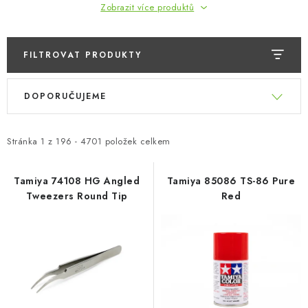
Zobrazit více produktů
FILTROVAT PRODUKTY
V
Ř
DOPORUČUJEME
ý
a
p
z
i
e
Stránka
1
z
196
-
4701
položek celkem
s
n
p
í
Tamiya 74108 HG Angled
Tamiya 85086 TS-86 Pure
Tweezers Round Tip
Red
r
p
o
r
d
o
u
d
k
u
t
k