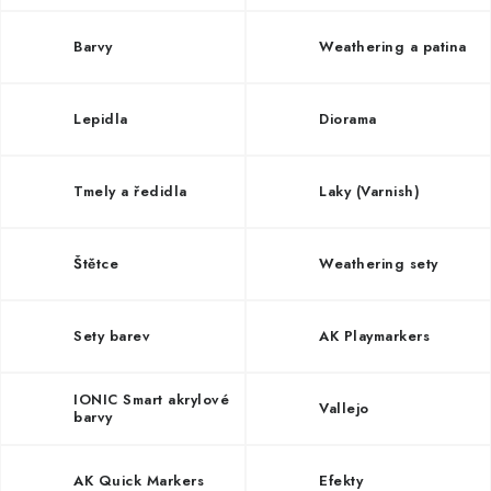
SKY RIDERS COFFEE
Barvy
Weathering a patina
PRODÁVANÉ ZNAČKY
Lepidla
Diorama
O nás
Doprava a platba
Obchodní podmínky
Podmínky ochrany osobních údajů
Reklamační řád
Velkoobchod (B2B)
FAQ
Hromadná objednávka
Tmely a ředidla
Laky (Varnish)
Štětce
Weathering sety
Sety barev
AK Playmarkers
IONIC Smart akrylové
Vallejo
barvy
AK Quick Markers
Efekty