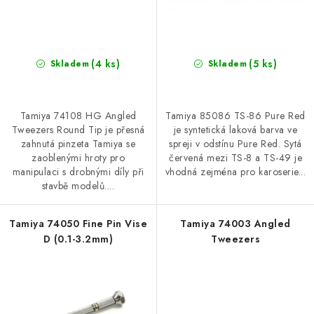
ů
t
ů
(4 ks)
(5 ks)
Skladem
Skladem
Tamiya 74108 HG Angled
Tamiya 85086 TS-86 Pure Red
Tweezers Round Tip je přesná
je syntetická laková barva ve
zahnutá pinzeta Tamiya se
spreji v odstínu Pure Red. Sytá
zaoblenými hroty pro
červená mezi TS-8 a TS-49 je
manipulaci s drobnými díly při
vhodná zejména pro karoserie...
stavbě modelů....
Tamiya 74050 Fine Pin Vise
Tamiya 74003 Angled
D (0.1-3.2mm)
Tweezers