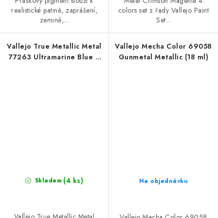
Práškový pigment slouží k
Metal Crimson Magenta 4
realistické patině, zaprášení,
colors set z řady Vallejo Paint
zemině,...
Set...
Vallejo True Metallic Metal
Vallejo Mecha Color 69058
77263 Ultramarine Blue 4
Gunmetal Metallic (18 ml)
colors set
(4 ks)
Skladem
Na objednávku
Vallejo True Metallic Metal
Vallejo Mecha Color 69058