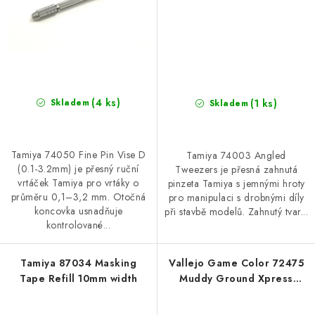
(4 ks)
(1 ks)
Skladem
Skladem
Tamiya 74050 Fine Pin Vise D
Tamiya 74003 Angled
(0.1-3.2mm) je přesný ruční
Tweezers je přesná zahnutá
vrtáček Tamiya pro vrtáky o
pinzeta Tamiya s jemnými hroty
průměru 0,1–3,2 mm. Otočná
pro manipulaci s drobnými díly
koncovka usnadňuje
při stavbě modelů. Zahnutý tvar...
kontrolované...
Tamiya 87034 Masking
Vallejo Game Color 72475
Tape Refill 10mm width
Muddy Ground Xpress
Color (18 ml)