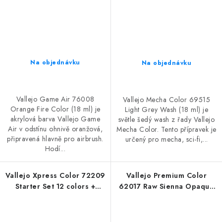
Na objednávku
Na objednávku
Vallejo Game Air 76008
Vallejo Mecha Color 69515
Orange Fire Color (18 ml) je
Light Grey Wash (18 ml) je
akrylová barva Vallejo Game
světle šedý wash z řady Vallejo
Air v odstínu ohnivě oranžová,
Mecha Color. Tento přípravek je
připravená hlavně pro airbrush.
určený pro mecha, sci-fi,...
Hodí...
Vallejo Xpress Color 72209
Vallejo Premium Color
Starter Set 12 colors +
62017 Raw Sienna Opaque
figure (18 ml)
(60 ml)