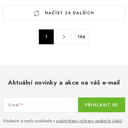
O
NAČÍST 24 DALŠÍCH
v
l
á
S
d
1
196
t
a
r
c
á
n
í
k
p
o
r
v
Aktuální novinky a akce na váš e-mail
v
á
k
n
y
í
v
E-mail
PŘIHLÁSIT SE
ý
p
Vložením e-mailu souhlasíte s
podmínkami ochrany osobních údajů
i