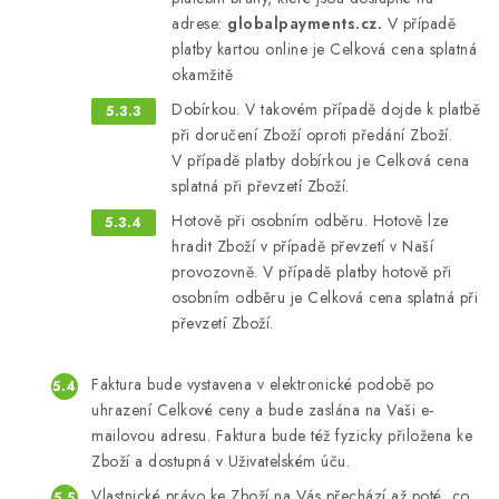
adrese:
globalpayments.cz.
V případě
platby kartou online je Celková cena splatná
okamžitě
Dobírkou. V takovém případě dojde k platbě
při doručení Zboží oproti předání Zboží.
V případě platby dobírkou je Celková cena
splatná při převzetí Zboží.
Hotově při osobním odběru. Hotově lze
hradit Zboží v případě převzetí v Naší
provozovně. V případě platby hotově při
osobním odběru je Celková cena splatná při
převzetí Zboží.
Faktura bude vystavena v elektronické podobě po
uhrazení Celkové ceny a bude zaslána na Vaši e-
mailovou adresu. Faktura bude též fyzicky přiložena ke
Zboží a dostupná v Uživatelském úču.
Vlastnické právo ke Zboží na Vás přechází až poté, co