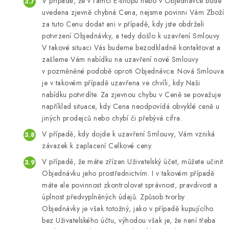
V případě, že v rámci E-shopu nebo v Objednávce bude
uvedena zjevně chybná Cena, nejsme povinni Vám Zboží
za tuto Cenu dodat ani v případě, kdy jste obdrželi
potvrzení Objednávky, a tedy došlo k uzavření Smlouvy.
V takové situaci Vás budeme bezodkladně kontaktovat a
zašleme Vám nabídku na uzavření nové Smlouvy
v pozměněné podobě oproti Objednávce. Nová Smlouva
je v takovém případě uzavřena ve chvíli, kdy Naši
nabídku potvrdíte. Za zjevnou chybu v Ceně se považuje
například situace, kdy Cena neodpovídá obvyklé ceně u
jiných prodejců nebo chybí či přebývá cifra.
V případě, kdy dojde k uzavření Smlouvy, Vám vzniká
závazek k zaplacení Celkové ceny.
V případě, že máte zřízen Uživatelský účet, můžete učinit
Objednávku jeho prostřednictvím. I v takovém případě
máte ale povinnost zkontrolovat správnost, pravdivost a
úplnost předvyplněných údajů. Způsob tvorby
Objednávky je však totožný, jako v případě kupujícího
bez Uživatelského účtu, výhodou však je, že není třeba