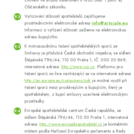
chování ve smyslu ustanovení § 1826 odst. 1 písm. e)
Občanského zákoníku.
Vyřizování stížností spotřebitelů zajišťujeme
prostřednictvím elektronické adresy
info@artscale.eu
.
Informaci o vyřízení stížnosti zašleme na elektronickou
adresu kupujícího.
K mimosoudnímu řešení spotřebitelských sporů ze
Smlouvy je příslušná Česká obchodní inspekce, se sídlem
Štěpánská 796/44, 110 00 Praha 1, IČ: 000 20 869,
internetová adresa:
http://www.coi.cz
. Platformu pro
řešení sporů on-line nacházející se na internetové adrese
http://ec.europa.eu/consumers/odr
je možné využít při
řešení sporů mezi prodávajícím a kupujícím, který je
spotřebitelem, z kupní smlouvy uzavřené elektronickými
prostředky.
Evropské spotřebitelské centrum Česká republika, se
sídlem Štěpánská 796/44, 110 00 Praha 1, internetová
adresa:
http://www.evropskyspotrebitel.cz
je kontaktním
místem podle Nařízení Evropského parlamentu a Rady