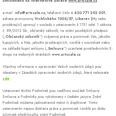
SKY RIDERS COFFEE
umístěného na internetové adrese
www.artscale.cz
e-mail
info@artscale.cz,
telefonní číslo
+ 420 771 202 001
,
PRODÁVANÉ ZNAČKY
adresa provozovny
Vrchlického 1005/57, Liberec
(
My nebo
prodávající) upravují v souladu s ustanovením § 1751 odst. 1 zákona
O nás
Doprava a platba
Obchodní podmínky
č. 89/2012 Sb., občanský zákoník, ve znění pozdějších předpisů
Podmínky ochrany osobních údajů
Reklamační řád
(„
Občanský zákoník
“) vzájemná práva a povinnosti Vás, jakožto
kupujících, a Nás, jakožto prodávajících, vzniklá v souvislosti nebo
Velkoobchod (B2B)
FAQ
Hromadná objednávka
na základě kupní smlouvy („
Smlouva
“) uzavřené prostřednictvím E-
shopu na webových stránkách
www.artscale.cz
Všechny informace o zpracování Vašich osobních údajů jsou
obsaženy v Zásadách zpracování osobních údajů, která naleznete
zde
.
Ustanovení těchto Podmínek jsou nedílnou součástí Smlouvy.
Smlouva a Podmínky jsou vyhotoveny v českém jazyce. Znění
Podmínek můžeme jednostranně měnit či doplňovat. Tímto
ustanovením nejsou dotčena práva a povinnosti vzniklá po dobu
účinnosti předchozího znění Podmínek.