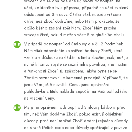
vrácena do 14 dnů ode dne účinnosti odstoupení na
účet, ze kterého byla připsána, případně na účet zvolený
odstoupení od Smlouvy. Částka však nebude vrácena
dříve, než Zboží obdržíme, nebo Nám prokážete, že
došlo k jeho zaslání zpět Nám. Zboží Nám prosím
vracejte čisté, pokud možno včetně originálního obalu.
V případě odstoupení od Smlouvy dle čl. 2 Podmínek
Nám však odpovídáte za snížení hodnoty Zboží, které
vzniklo v důsledku nakládání s tímto zbožím jinak, než je
nutné k tomu, abyste se seznámili s povahou, vlastnostmi
a funkčností Zboží, tj. způsobem, jakým byste se se
Zbožím seznamovali v kamenné prodejně. V případě, že
jsme Vám ještě nevrátili Cenu, jsme oprávněni
pohledávku z titulu nákladů započíst na Vaši pohledávku
na vrácení Ceny.
My jsme oprávněni odstoupit od Smlouvy kdykoliv před
tím, než Vám dodáme Zboží, pokud existují objektivní
důvody, proč není možné Zboží dodat (zejména důvody
na straně třetích osob nebo důvody spočívající v povaze