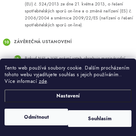
(EU) č. 524/2013 ze dne 21. května 2013, o řešení
spotřebitelských sporů on-line a o změně nařízení (ES) č.
2006/2004 a směrnice 2009/22/ES (nařízení o řešení
spotřebitelských sporů on-line).
ZÁVĚREČNÁ USTANOVENÍ
Pokud Náš a Váš právní vztah obsahuje mezinárodní
prvek (tedy například budeme zasílat zboží mimo území
Tento web používá soubory cookie. Dalším procházením
České republiky), bude se vztah vždy řídit právem České
tohoto webu vyjadřujete souhlas s jejich používáním..
republiky. Pokud jste však spotřebitelé, nejsou tímto
Více informací
zde
.
ujednáním dotčena Vaše práva plynoucí z právních
předpisů.
Nastavení
Veškerou písemnou korespondenci si s Vámi budeme
doručovat elektronickou poštou. Naše e-mailová adresa
Odmítnout
je uvedena u Našich identifikačních údajů. My budeme
Souhlasím
doručovat korespondenci na Vaši e-mailovou adresu
uvedenou ve Smlouvě, v Uživatelském účtu nebo přes