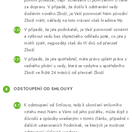
povinni prokázat, např. účtenkami či potvrzeními o ceně
za dopravu. V případě, že došlo k odstranění vady
dodáním nového Zboží, je Vaší povinností Nám původní
Zboží vrátit, náklady na toto vrácení však hradíme My.
V případě, že jste podnikateli, je Vaší povinností oznámit
a vytknout vadu bez zbytečného odkladu poté, co jste ji
mohli zjistit, nejpozději však do tří dnů od převzetí
Zboží.
V případě, že jste spotřebitel, máte právo uplatit práva z
vadného plnění u vady, která se vyskytne u spotřebního
Zboží ve lhůtě 24 měsíců od převzetí Zboží.
ODSTOUPENÍ OD SMLOUVY
K odstoupení od Smlouvy, tedy k ukončení smluvního
vztahu mezi Námi a Vámi od jeho počátku, může dojít z
důvodů a způsoby uvedenými v tomto článku, případně v
dalších ustanoveních Podmínek, ve kterých je možnost