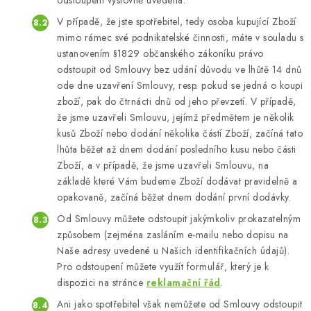
odstoupení výslovně uvedena.
V případě, že jste spotřebitel, tedy osoba kupující Zboží
mimo rámec své podnikatelské činnosti, máte v souladu s
ustanovením §1829 občanského zákoníku právo
odstoupit od Smlouvy bez udání důvodu ve lhůtě 14 dnů
ode dne uzavření Smlouvy, resp. pokud se jedná o koupi
zboží, pak do čtrnácti dnů od jeho převzetí. V případě,
že jsme uzavřeli Smlouvu, jejímž předmětem je několik
kusů Zboží nebo dodání několika částí Zboží, začíná tato
lhůta běžet až dnem dodání posledního kusu nebo části
Zboží, a v případě, že jsme uzavřeli Smlouvu, na
základě které Vám budeme Zboží dodávat pravidelně a
opakovaně, začíná běžet dnem dodání první dodávky.
Od Smlouvy můžete odstoupit jakýmkoliv prokazatelným
způsobem (zejména zasláním e-mailu nebo dopisu na
Naše adresy uvedené u Našich identifikačních údajů).
Pro odstoupení můžete využít formulář, který je k
dispozici na stránce
reklamační řád
.
Ani jako spotřebitel však nemůžete od Smlouvy odstoupit