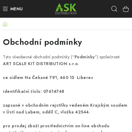
Přejít
Hleda
na
obsah
Domů
WARHAMMER
Obchodní podmínky
ASK PRODUKTY
NOVINKY
Tyto všeobecné obchodní podmínky (“
Podmínky
”) společnosti
ART SCALE KIT DISTRIBUTION s.r.o.
PLASTIKOVÉ MODELY
se sídlem Na Čekané 791, 460 15 Liberec
DOPLŇKY K MODELŮM
identifikační číslo: 07614748
BARVY A POMŮCKY
zapsané v obchodním rejstříku vedeném Krajským soudem
v Ústí nad Labem, oddíl C, vložka 42544.
PUBLIKACE
pro prodej zboží prostřednictvím on-line obchodu