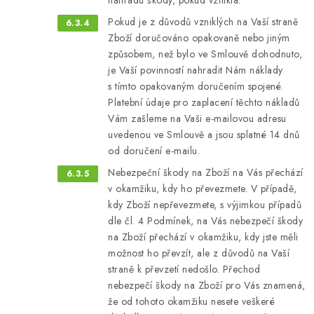
náhradu škody, pokud vznikla.
Pokud je z důvodů vzniklých na Vaší straně
Zboží doručováno opakovaně nebo jiným
způsobem, než bylo ve Smlouvě dohodnuto,
je Vaší povinností nahradit Nám náklady
s tímto opakovaným doručením spojené.
Platební údaje pro zaplacení těchto nákladů
Vám zašleme na Vaši e-mailovou adresu
uvedenou ve Smlouvě a jsou splatné 14 dnů
od doručení e-mailu.
Nebezpeční škody na Zboží na Vás přechází
v okamžiku, kdy ho převezmete. V případě,
kdy Zboží nepřevezmete, s výjimkou případů
dle čl. 4 Podmínek, na Vás nebezpečí škody
na Zboží přechází v okamžiku, kdy jste měli
možnost ho převzít, ale z důvodů na Vaší
straně k převzetí nedošlo. Přechod
nebezpečí škody na Zboží pro Vás znamená,
že od tohoto okamžiku nesete veškeré