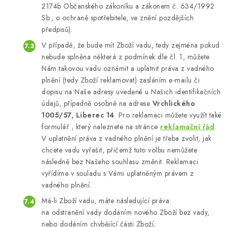
2174b Občanského zákoníku a zákonem č. 634/1992
Sb., o ochraně spotřebitele, ve znění pozdějších
předpisů).
V případě, že bude mít Zboží vadu, tedy zejména pokud
nebude splněna některá z podmínek dle čl. 1, můžete
Nám takovou vadu oznámit a uplatnit práva z vadného
plnění (tedy Zboží reklamovat) zasláním e-mailu či
dopisu na Naše adresy uvedené u Našich identifikačních
údajů, případně osobně na adrese
Vrchlického
1005/57, Liberec 14
. Pro reklamaci můžete využít také
formulář , který naleznete na stránce
reklamační řád
.
V uplatnění práva z vadného plnění je třeba zvolit, jak
chcete vadu vyřešit, přičemž tuto volbu nemůžete
následně bez Našeho souhlasu změnit. Reklamaci
vyřídíme v souladu s Vámi uplatněným právem z
vadného plnění.
Má-li Zboží vadu, máte následující práva:
na odstranění vady dodáním nového Zboží bez vady,
nebo dodáním chybějící části Zboží;