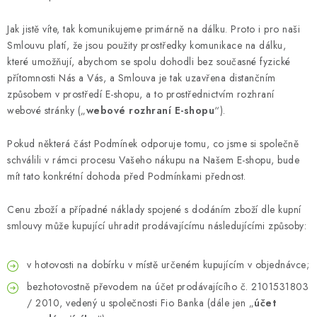
Jak jistě víte, tak komunikujeme primárně na dálku. Proto i pro naši
Smlouvu platí, že jsou použity prostředky komunikace na dálku,
které umožňují, abychom se spolu dohodli bez současné fyzické
přítomnosti Nás a Vás, a Smlouva je tak uzavřena distančním
způsobem v prostředí E-shopu, a to prostřednictvím rozhraní
webové stránky („
webové rozhraní E-shopu
“).
Pokud některá část Podmínek odporuje tomu, co jsme si společně
schválili v rámci procesu Vašeho nákupu na Našem E-shopu, bude
mít tato konkrétní dohoda před Podmínkami přednost.
Cenu zboží a případné náklady spojené s dodáním zboží dle kupní
smlouvy může kupující uhradit prodávajícímu následujícími způsoby:
v hotovosti na dobírku v místě určeném kupujícím v objednávce;
bezhotovostně převodem na účet prodávajícího č. 2101531803
/ 2010, vedený u společnosti Fio Banka (dále jen „
účet