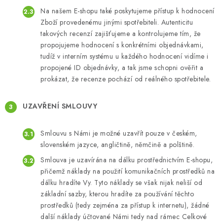
Na našem E-shopu také poskytujeme přístup k hodnocení
Zboží provedenému jinými spotřebiteli. Autenticitu
takových recenzí zajišťujeme a kontrolujeme tím, že
propojujeme hodnocení s konkrétními objednávkami,
tudíž v interním systému u každého hodnocení vidíme i
propojené ID objednávky, a tak jsme schopni ověřit a
prokázat, že recenze pochází od reálného spotřebitele.
UZAVŘENÍ SMLOUVY
Smlouvu s Námi je možné uzavřít pouze v českém,
slovenském jazyce, angličtině, němčině a polštině.
Smlouva je uzavírána na dálku prostřednictvím E-shopu,
přičemž náklady na použití komunikačních prostředků na
dálku hradíte Vy. Tyto náklady se však nijak neliší od
základní sazby, kterou hradíte za používání těchto
prostředků (tedy zejména za přístup k internetu), žádné
další náklady účtované Námi tedy nad rámec Celkové