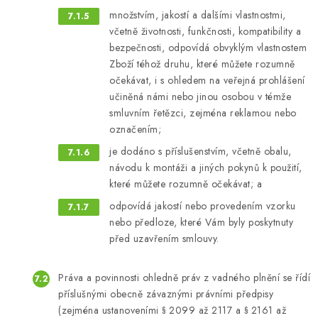
množstvím, jakostí a dalšími vlastnostmi,
včetně životnosti, funkčnosti, kompatibility a
bezpečnosti, odpovídá obvyklým vlastnostem
Zboží téhož druhu, které můžete rozumně
očekávat, i s ohledem na veřejná prohlášení
učiněná námi nebo jinou osobou v témže
smluvním řetězci, zejména reklamou nebo
označením;
je dodáno s příslušenstvím, včetně obalu,
návodu k montáži a jiných pokynů k použití,
které můžete rozumně očekávat; a
odpovídá jakostí nebo provedením vzorku
nebo předloze, které Vám byly poskytnuty
před uzavřením smlouvy.
Práva a povinnosti ohledně práv z vadného plnění se řídí
příslušnými obecně závaznými právními předpisy
(zejména ustanoveními § 2099 až 2117 a § 2161 až