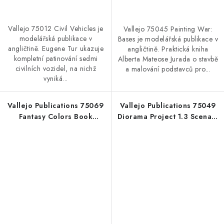
Vallejo 75012 Civil Vehicles je
Vallejo 75045 Painting War:
modelářská publikace v
Bases je modelářská publikace v
angličtině. Eugene Tur ukazuje
angličtině. Praktická kniha
kompletní patinování sedmi
Alberta Mateose Jurada o stavbě
civilních vozidel, na nichž
a malování podstavců pro...
vyniká...
Vallejo Publications 75069
Vallejo Publications 75049
Fantasy Colors Book
Diorama Project 1.3 Scenary
(English)
& Diorama Book (English)