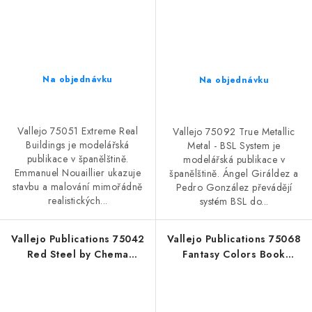
Na objednávku
Na objednávku
Vallejo 75051 Extreme Real
Vallejo 75092 True Metallic
Buildings je modelářská
Metal - BSL System je
publikace v španělštině.
modelářská publikace v
Emmanuel Nouaillier ukazuje
španělštině. Ángel Giráldez a
stavbu a malování mimořádně
Pedro González převádějí
realistických...
systém BSL do...
Vallejo Publications 75042
Vallejo Publications 75068
Red Steel by Chema
Fantasy Colors Book
Cabrero Book (Spanish)
(Spanish)