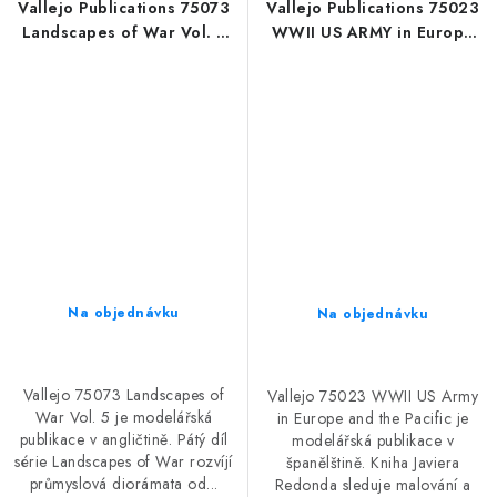
Vallejo Publications 75073
Vallejo Publications 75023
Landscapes of War Vol. 5
WWII US ARMY in Europe
Book (English)
and the Pacific Book
(Spanish)
Na objednávku
Na objednávku
Vallejo 75073 Landscapes of
Vallejo 75023 WWII US Army
War Vol. 5 je modelářská
in Europe and the Pacific je
publikace v angličtině. Pátý díl
modelářská publikace v
série Landscapes of War rozvíjí
španělštině. Kniha Javiera
průmyslová diorámata od...
Redonda sleduje malování a