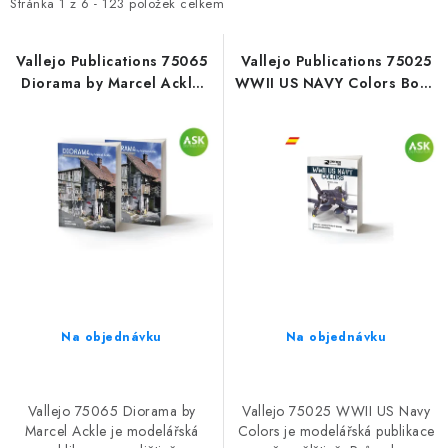
i
e
Stránka
1
z
6
-
123
položek celkem
s
n
p
í
Vallejo Publications 75065
Vallejo Publications 75025
Diorama by Marcel Ackle
WWII US NAVY Colors Book
r
p
Book (English)
(Spanish)
o
r
d
o
u
d
k
u
t
k
ů
t
ů
Na objednávku
Na objednávku
Vallejo 75065 Diorama by
Vallejo 75025 WWII US Navy
Marcel Ackle je modelářská
Colors je modelářská publikace