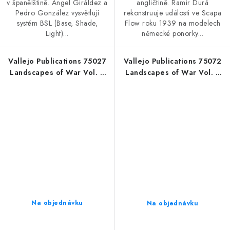
v španělštině. Ángel Giráldez a
angličtině. Ramir Durá
Pedro González vysvětlují
rekonstruuje události ve Scapa
systém BSL (Base, Shade,
Flow roku 1939 na modelech
Light)...
německé ponorky...
Vallejo Publications 75027
Vallejo Publications 75072
Landscapes of War Vol. 4
Landscapes of War Vol. 5
Book (Spanish)
Book (Spanish)
Na objednávku
Na objednávku