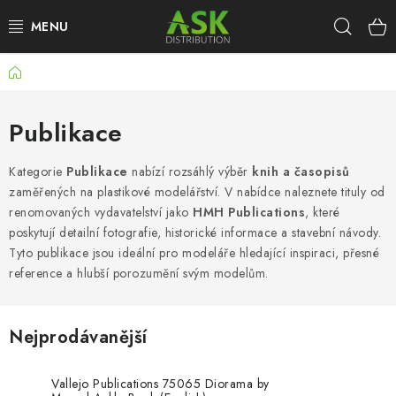
Přejít
Hleda
na
obsah
Domů
WARHAMMER
ASK PRODUKTY
Publikace
NOVINKY
Kategorie
Publikace
nabízí rozsáhlý výběr
knih a časopisů
zaměřených na plastikové modelářství.
V nabídce naleznete tituly od
renomovaných vydavatelství jako
HMH Publications
, které
PLASTIKOVÉ MODELY
poskytují detailní fotografie, historické informace a stavební návody.
Tyto publikace jsou ideální pro modeláře hledající inspiraci, přesné
DOPLŇKY K MODELŮM
reference a hlubší porozumění svým modelům.
BARVY A POMŮCKY
Nejprodávanější
PUBLIKACE
Vallejo Publications 75065 Diorama by