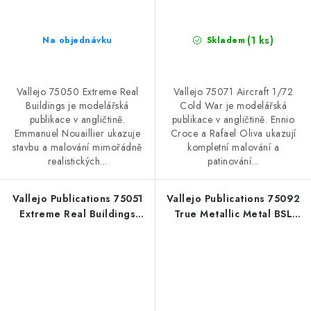
(1 ks)
Na objednávku
Skladem
Vallejo 75050 Extreme Real
Vallejo 75071 Aircraft 1/72
Buildings je modelářská
Cold War je modelářská
publikace v angličtině.
publikace v angličtině. Ennio
Emmanuel Nouaillier ukazuje
Croce a Rafael Oliva ukazují
stavbu a malování mimořádně
kompletní malování a
realistických...
patinování...
Vallejo Publications 75051
Vallejo Publications 75092
Extreme Real Buildings
True Metallic Metal BSL
Book (Spanish)
System Book (Spanish)