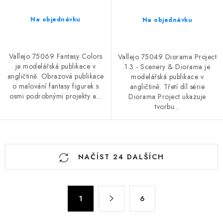
Na objednávku
Na objednávku
Vallejo 75069 Fantasy Colors
Vallejo 75049 Diorama Project
je modelářská publikace v
1.3 - Scenery & Diorama je
angličtině. Obrazová publikace
modelářská publikace v
o malování fantasy figurek s
angličtině. Třetí díl série
osmi podrobnými projekty a...
Diorama Project ukazuje
tvorbu...
O
NAČÍST 24 DALŠÍCH
v
l
á
S
d
1
6
t
a
r