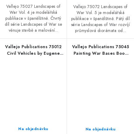
Vallejo 75027 Landscapes of
Vallejo 75072 Landscapes of
War Vol. 4 je modelářská
War Vol. 5 je modelářská
publikace v španělštině. Čtvrtý
publikace v španělštině. Pátý díl
díl série Landscapes of War se
série Landscapes of War rozvíjí
věnuje stavbě a malování...
průmyslová diorámata od...
Vallejo Publications 75012
Vallejo Publications 75045
Civil Vehicles by Eugene
Painting War Bases Book
Tur Book (English)
(English)
Na objednávku
Na objednávku