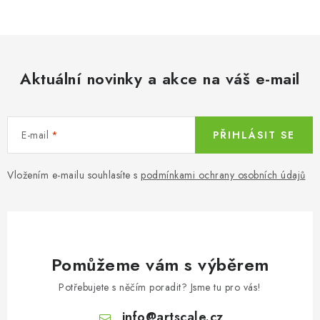
c
á
n
í
k
p
o
r
v
Aktuální novinky a akce na váš e-mail
v
á
k
n
y
í
v
E-mail
PŘIHLÁSIT SE
ý
p
Vložením e-mailu souhlasíte s
podmínkami ochrany osobních údajů
i
s
u
Pomůžeme vám s výběrem
Potřebujete s něčím poradit? Jsme tu pro vás!
info
@
artscale.cz