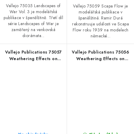
Vallejo 75035 Landscapes of
Vallejo 75059 Scapa Flow je
War Vol. 3 je modelářská
modelářská publikace v
publikace v španělštině. Třetí díl
španělštině. Ramir Durá
série Landscapes of War je
rekonstruuje události ve Scapa
zaměřený na venkovská
Flow roku 1939 na modelech
diorámata...
německé...
Vallejo Publications 75057
Vallejo Publications 75056
Weathering Effects on
Weathering Effects on
Aircraft Book (Spanish)
Aircraft Book (English)