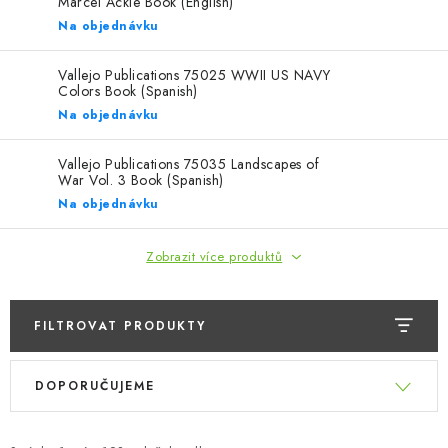
SKY RIDERS COFFEE
Marcel Ackle Book (English)
Na objednávku
PRODÁVANÉ ZNAČKY
Vallejo Publications 75025 WWII US NAVY
Colors Book (Spanish)
O nás
Doprava a platba
Obchodní podmínky
Na objednávku
Podmínky ochrany osobních údajů
Reklamační řád
Vallejo Publications 75035 Landscapes of
Velkoobchod (B2B)
FAQ
Hromadná objednávka
War Vol. 3 Book (Spanish)
Na objednávku
Zobrazit více produktů
FILTROVAT PRODUKTY
V
Ř
DOPORUČUJEME
ý
a
p
z