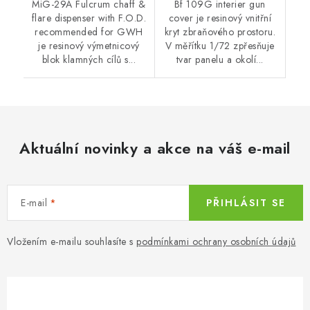
MiG-29A Fulcrum chaff &
Bf 109G interier gun
flare dispenser with F.O.D.
cover je resinový vnitřní
recommended for GWH
kryt zbraňového prostoru.
je resinový výmetnicový
V měřítku 1/72 zpřesňuje
blok klamných cílů s...
tvar panelu a okolí...
Aktuální novinky a akce na váš e-mail
E-mail
PŘIHLÁSIT SE
Vložením e-mailu souhlasíte s
podmínkami ochrany osobních údajů