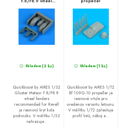
F.8/FR.9 wheel
propeller
fenders recommended
for Revell
(3 ks)
(1 ks)
Skladem
Skladem
Quickboost by AIRES 1/32
Quickboost by AIRES 1/72
Gloster Meteor F.8/FR.9
Bf 109G-10 propeller je
wheel fenders
resinová vrtule pro
recommended for Revell
uvedenou variantu letounu.
je resinový kryt kola
V měřítku 1/72 zpřesňuje
podvozku. V měřítku 1/32
profil listů, náboj a...
nahrazuje...