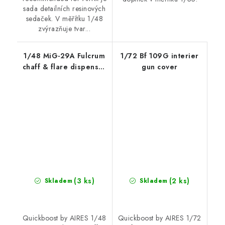
sada detailních resinových
sedaček. V měřítku 1/48
zvýrazňuje tvar...
1/48 MiG-29A Fulcrum
1/72 Bf 109G interier
chaff & flare dispenser
gun cover
with F.O.D.
recommended for
GWH
(3 ks)
(2 ks)
Skladem
Skladem
Quickboost by AIRES 1/48
Quickboost by AIRES 1/72