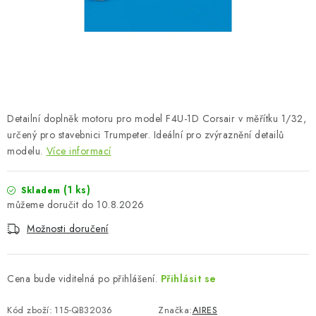
SKY RIDERS COFFEE
PRODÁVANÉ ZNAČKY
O nás
Doprava a platba
Obchodní podmínky
Podmínky ochrany osobních údajů
Reklamační řád
Detailní doplněk motoru pro model F4U-1D Corsair v měřítku 1/32,
Velkoobchod (B2B)
FAQ
Hromadná objednávka
určený pro stavebnici Trumpeter. Ideální pro zvýraznění detailů
modelu.
Více informací
(1 ks)
Skladem
10.8.2026
Možnosti doručení
Cena bude viditelná po přihlášení.
Přihlásit se
Kód zboží:
115-QB32036
Značka:
AIRES