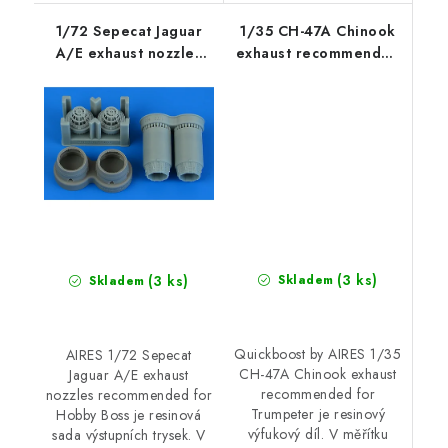
1/72 Sepecat Jaguar
1/35 CH-47A Chinook
A/E exhaust nozzles
exhaust recommended
recommended for
for Trumpeter
Hobby Boss
(3 ks)
(3 ks)
Skladem
Skladem
Quickboost by AIRES 1/35
AIRES 1/72 Sepecat
CH-47A Chinook exhaust
Jaguar A/E exhaust
recommended for
nozzles recommended for
Trumpeter je resinový
Hobby Boss je resinová
výfukový díl. V měřítku
sada výstupních trysek. V