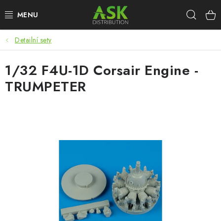
Přejít
Hleda
na
obsah
Detailní sety
WARHAMMER
1/32 F4U-1D Corsair Engine -
ASK PRODUKTY
TRUMPETER
NOVINKY
PLASTIKOVÉ MODELY
DOPLŇKY K MODELŮM
BARVY A POMŮCKY
PUBLIKACE