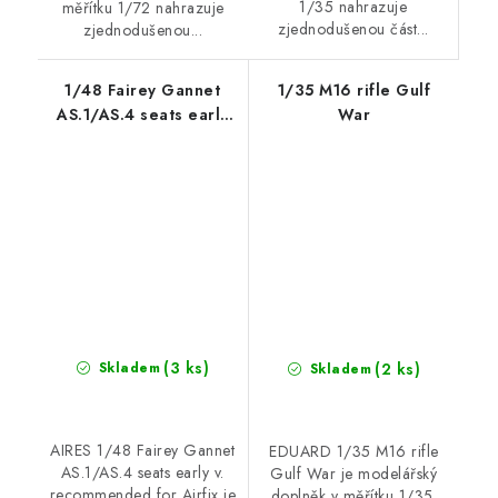
1/35 nahrazuje
měřítku 1/72 nahrazuje
zjednodušenou část...
zjednodušenou...
1/48 Fairey Gannet
1/35 M16 rifle Gulf
AS.1/AS.4 seats early
War
v. recommended for
Airfix
(3 ks)
(2 ks)
Skladem
Skladem
AIRES 1/48 Fairey Gannet
EDUARD 1/35 M16 rifle
AS.1/AS.4 seats early v.
Gulf War je modelářský
recommended for Airfix je
doplněk v měřítku 1/35.