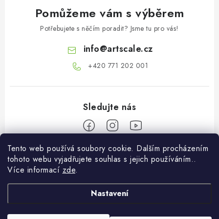
Pomůžeme vám s výběrem
Potřebujete s něčím poradit? Jsme tu pro vás!
info
@
artscale.cz
+420 771 202 001​
Tento web používá soubory cookie. Dalším procházením
Z
tohoto webu vyjadřujete souhlas s jejich používáním..
á
Více informací
zde
.
Informace pro vás
p
a
Nastavení
O nás
Můj účet
t
Doprava a platba